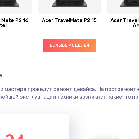
50 мин
1 год
60 мин
2 года
lMate P2 16
Acer TravelMate P2 15
Acer Trave
tel
A
60 мин
1 год
БОЛЬШЕ МОДЕЛЕЙ
40 мин
1 год
60 мин
2 года
е
ши мастера проведут ремонт девайса. На постремонт
40 мин
1 год
ьнейшей эксплуатации техники возникнут какие-то пр
30 мин
3 года
40 мин
1 год