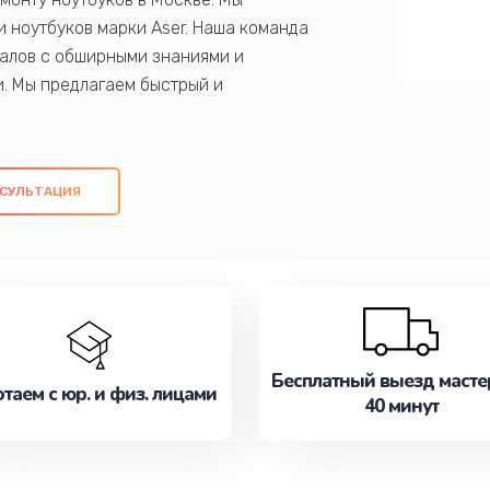
 ноутбуков марки Aser. Наша команда
алов с обширными знаниями и
и. Мы предлагаем быстрый и
ем оригинальных компонентов, а также
ых работ. Наша цель - предоставить
ое обслуживание, удовлетворяя их
СУЛЬТАЦИЯ
медлите записаться на ремонт уже
Бесплатный выезд масте
таем с юр. и физ. лицами
40 минут