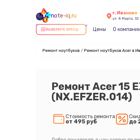
г. Иваново
note-iq.ru
ул. 8 Марта, 32
Ремонт ноутбуков в Иванове
Цены
О компани
ВЫБЕРИТЕ БРЕНД
Ремонт ноутбуков
/
Ремонт ноутбуков Acer в И
Ремонт Acer 15 
(NX.EFZER.014)
Стоимость ремонта
Ски
от 495 руб
до 
Добро пожаловать в наш сервис по ре