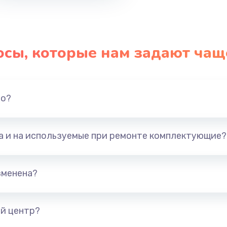
осы, которые нам задают чащ
но?
та и на используемые при ремонте комплектующие?
зменена?
й центр?