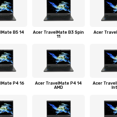
40 мин
2 года
20 мин
2 года
lMate B5 14
Acer TravelMate B3 Spin
Acer Trave
11
40 мин
2 года
60 мин
3 года
50 мин
3 года
lMate P4 16
Acer TravelMate P4 14
Acer Trave
AMD
In
40 мин
2 года
20 мин
3 года