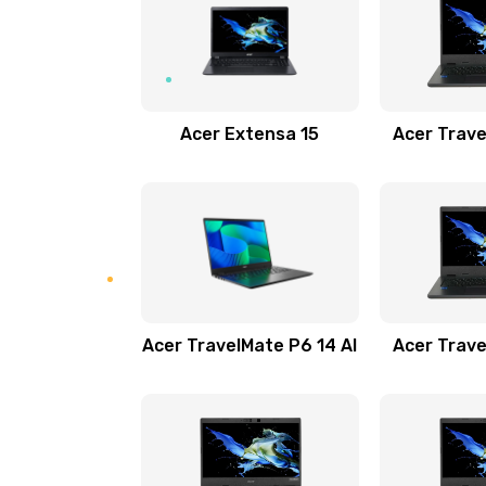
Замена USB порта
Замена звуковой карты
Acer Extensa 15
Acer Trave
Замена микрофона
Замена оперативной памяти
Замена процессора
Acer TravelMate P6 14 AI
Acer Trave
Замена системы охлаждения
Замена термопасты