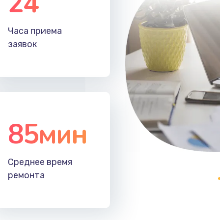
24
20 мин
3 года
Часа приема
60 мин
2 года
заявок
85мин
Среднее время
ремонта