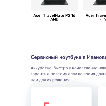
Замена шлейфа матрицы
Замена экрана
Acer TravelMate P2 16
Acer Trave
AMD
In
Замена северного моста
Ремонт цепей питания
Замена жесткого диска
Сервисный ноутбука в Иванов
Аккуратно, быстро и качественно на
Установка драйверов
гарантия, поэтому если во время дал
нам для их решения.
Замена вебкамеры
Ремонт петель крышки