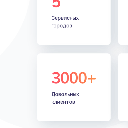
5
Настройка Wi-Fi
Сервисных
Замена HDMI
городов
3000+
Довольных
клиентов