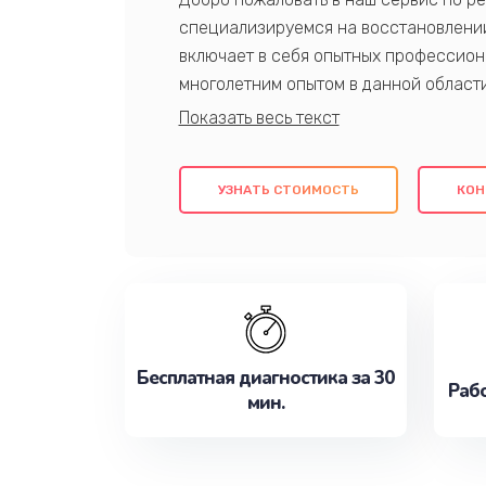
специализируемся на восстановлении
включает в себя опытных профессион
многолетним опытом в данной област
качественный ремонт с использовани
гарантируем качество всех проведенн
клиентам надежное и профессиональн
УЗНАТЬ СТОИМОСТЬ
КОН
потребности наилучшим образом. Не 
сейчас!
Бесплатная диагностика за 30
Рабо
мин.