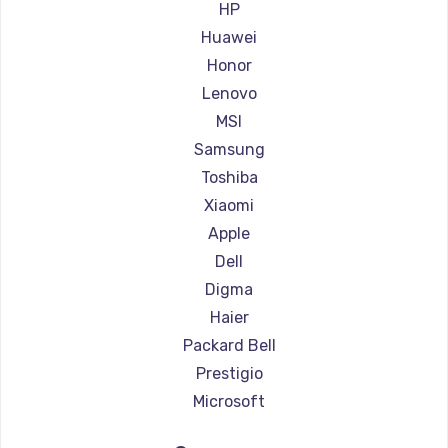
Ремонт ноутбуков Aorus
HP
Ремонт ноутбуков Maibenben
Huawei
Ремонт ноутбуков Getac
Honor
Ремонт ноутбуков Epson
Lenovo
Ремонт ноутбуков Philips
MSI
Ремонт ноутбуков LG
Samsung
Ремонт ноутбуков Panasonic
Toshiba
Ремонт ноутбуков Irbis
Xiaomi
Ремонт ноутбуков Thunderobot
Apple
Ремонт ноутбуков Hasee
Dell
Ремонт ноутбуков ZTE
Digma
Ремонт ноутбуков Hiper
Haier
Ремонт ноутбуков Evga
Packard Bell
Ремонт ноутбуков Google
Prestigio
Ремонт ноутбуков Echips
Microsoft
Ремонт ноутбуков Ardor
Alienware