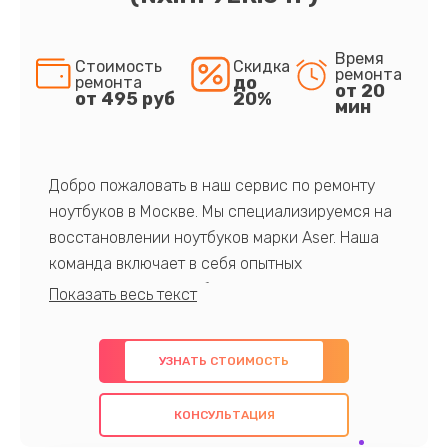
Время
Стоимость
Скидка
ремонта
до
ремонта
от 20
от 495 руб
20%
мин
Добро пожаловать в наш сервис по ремонту
ноутбуков в Москве. Мы специализируемся на
восстановлении ноутбуков марки Aser. Наша
команда включает в себя опытных
профессионалов с обширными знаниями и
многолетним опытом в данной области. Мы
предлагаем быстрый и качественный ремонт с
УЗНАТЬ СТОИМОСТЬ
использованием оригинальных компонентов, а
также гарантируем качество всех
КОНСУЛЬТАЦИЯ
проведенных работ. Наша цель - предоставить
клиентам надежное и профессиональное