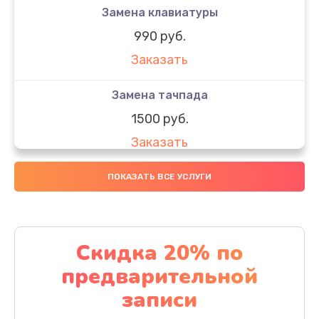
Замена клавиатуры
990 руб.
Заказать
Замена тачпада
1500 руб.
Заказать
Замена южного моста
ПОКАЗАТЬ ВСЕ УСЛУГИ
1950 руб.
Заказать
Скидка 20% по
Чистка от пыли
предварительной
1060 руб.
записи
Заказать