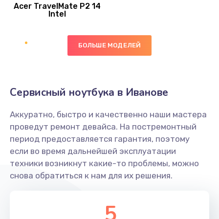
Acer TravelMate P2 14
950 руб.
Intel
Заказать
БОЛЬШЕ МОДЕЛЕЙ
Замена экрана
1095 руб.
Заказать
Сервисный ноутбука в Иванове
Замена северного моста
Аккуратно, быстро и качественно наши мастера
1950 руб.
проведут ремонт девайса. На постремонтный
Заказать
период предоставляется гарантия, поэтому
если во время дальнейшей эксплуатации
Ремонт цепей питания
техники возникнут какие-то проблемы, можно
снова обратиться к нам для их решения.
2500 руб.
Заказать
5
Замена жесткого диска