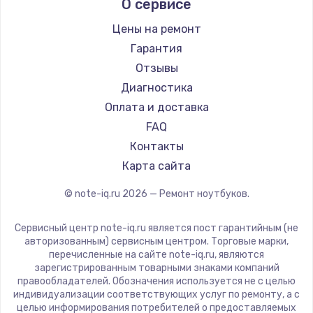
О сервисе
Ремонт ноутбуков Predator
Aquarius
Ремонт ноутбуков iru
Gigabyte
Цены на ремонт
Ремонт ноутбуков Machenike
Aorus
Гарантия
Ремонт ноутбуков DEXP
Maibenben
Отзывы
Ремонт ноутбуков Teclast
Getac
Диагностика
Ремонт ноутбуков CHUWI
Epson
Оплата и доставка
Ремонт ноутбуков Colorful
Philips
FAQ
LG
Контакты
Panasonic
Карта сайта
Irbis
© note-iq.ru
2026
— Ремонт ноутбуков.
Thunderobot
Hasee
Сервисный центр note-iq.ru является пост гарантийным (не
ZTE
авторизованным) сервисным центром. Торговые марки,
перечисленные на сайте note-iq.ru, являются
Hiper
зарегистрированным товарными знаками компаний
Evga
правообладателей. Обозначения используется не с целью
индивидуализации соответствующих услуг по ремонту, а с
Google
целью информирования потребителей о предоставляемых