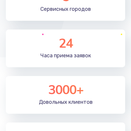
660 руб.
Сервисных
городов
Заказать
Установка драйверов
24
725 руб.
Заказать
Часа приема
заявок
Замена вебкамеры
1400 руб.
3000+
Заказать
Ремонт петель крышки
Довольных
клиентов
1190 руб.
Заказать