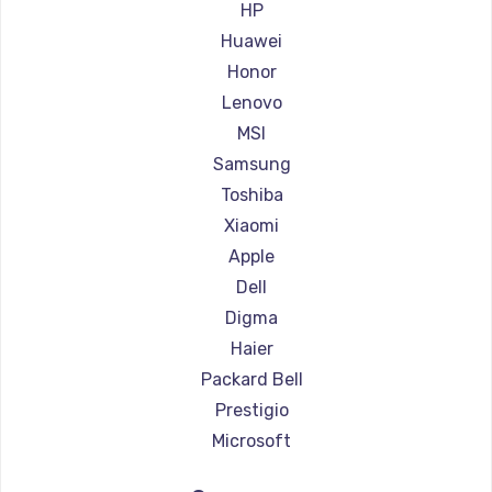
Ремонт ноутбуков Aorus
HP
Ремонт ноутбуков Maibenben
Huawei
Ремонт ноутбуков Getac
Honor
Ремонт ноутбуков Epson
Lenovo
Ремонт ноутбуков Philips
MSI
Ремонт ноутбуков LG
Samsung
Ремонт ноутбуков Panasonic
Toshiba
Ремонт ноутбуков Irbis
Xiaomi
Ремонт ноутбуков Thunderobot
Apple
Ремонт ноутбуков Hasee
Dell
Ремонт ноутбуков ZTE
Digma
Ремонт ноутбуков Hiper
Haier
Ремонт ноутбуков Evga
Packard Bell
Ремонт ноутбуков Google
Prestigio
Ремонт ноутбуков Echips
Microsoft
Ремонт ноутбуков Ardor
Alienware