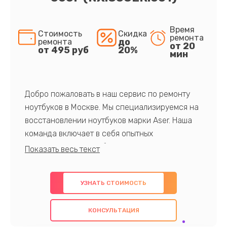
Время
Стоимость
Скидка
ремонта
до
ремонта
от 20
от 495 руб
20%
мин
Добро пожаловать в наш сервис по ремонту
ноутбуков в Москве. Мы специализируемся на
восстановлении ноутбуков марки Aser. Наша
команда включает в себя опытных
профессионалов с обширными знаниями и
многолетним опытом в данной области. Мы
предлагаем быстрый и качественный ремонт с
УЗНАТЬ СТОИМОСТЬ
использованием оригинальных компонентов, а
также гарантируем качество всех
КОНСУЛЬТАЦИЯ
проведенных работ. Наша цель - предоставить
клиентам надежное и профессиональное