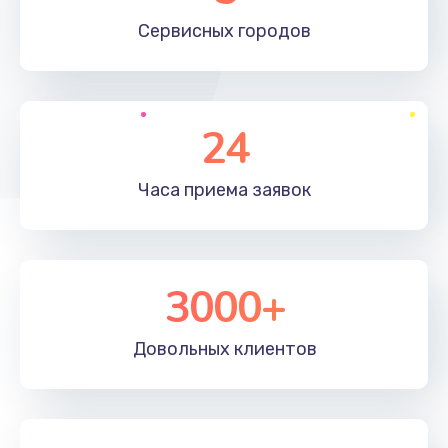
660 руб.
Сервисных
городов
Заказать
Установка драйверов
24
725 руб.
Заказать
Часа приема
заявок
Замена вебкамеры
1400 руб.
3000+
Заказать
Ремонт петель крышки
Довольных
клиентов
1190 руб.
Заказать