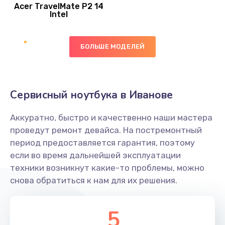
Acer TravelMate P2 14
950 руб.
Intel
Заказать
БОЛЬШЕ МОДЕЛЕЙ
Замена экрана
1095 руб.
Заказать
Сервисный ноутбука в Иванове
Замена северного моста
Аккуратно, быстро и качественно наши мастера
1950 руб.
проведут ремонт девайса. На постремонтный
Заказать
период предоставляется гарантия, поэтому
если во время дальнейшей эксплуатации
Ремонт цепей питания
техники возникнут какие-то проблемы, можно
снова обратиться к нам для их решения.
2500 руб.
Заказать
5
Замена жесткого диска