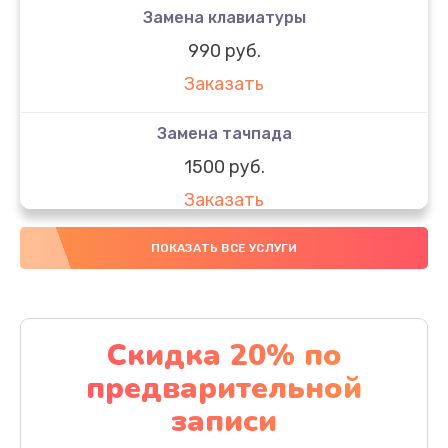
Замена клавиатуры
990 руб.
Заказать
Замена тачпада
1500 руб.
Заказать
Замена южного моста
ПОКАЗАТЬ ВСЕ УСЛУГИ
1950 руб.
Заказать
Скидка 20% по
Чистка от пыли
предварительной
1060 руб.
записи
Заказать