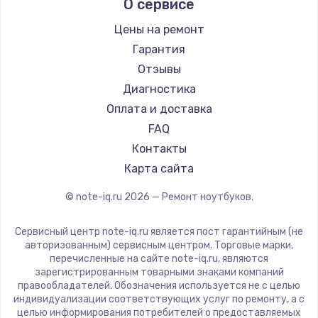
О сервисе
Ремонт ноутбуков Predator
Aquarius
Ремонт ноутбуков iru
Gigabyte
Цены на ремонт
Ремонт ноутбуков Machenike
Aorus
Гарантия
Ремонт ноутбуков DEXP
Maibenben
Отзывы
Ремонт ноутбуков Teclast
Getac
Диагностика
Ремонт ноутбуков CHUWI
Epson
Оплата и доставка
Ремонт ноутбуков Colorful
Philips
FAQ
LG
Контакты
Panasonic
Карта сайта
Irbis
© note-iq.ru
2026
— Ремонт ноутбуков.
Thunderobot
Hasee
Сервисный центр note-iq.ru является пост гарантийным (не
ZTE
авторизованным) сервисным центром. Торговые марки,
перечисленные на сайте note-iq.ru, являются
Hiper
зарегистрированным товарными знаками компаний
Evga
правообладателей. Обозначения используется не с целью
индивидуализации соответствующих услуг по ремонту, а с
Google
целью информирования потребителей о предоставляемых