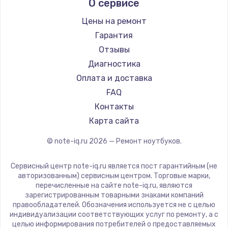
О сервисе
Ремонт ноутбуков Predator
Aquarius
Ремонт ноутбуков iru
Gigabyte
Цены на ремонт
Ремонт ноутбуков Machenike
Aorus
Гарантия
Ремонт ноутбуков DEXP
Maibenben
Отзывы
Ремонт ноутбуков Teclast
Getac
Диагностика
Ремонт ноутбуков CHUWI
Epson
Оплата и доставка
Ремонт ноутбуков Colorful
Philips
FAQ
LG
Контакты
Panasonic
Карта сайта
Irbis
© note-iq.ru
2026
— Ремонт ноутбуков.
Thunderobot
Hasee
Сервисный центр note-iq.ru является пост гарантийным (не
ZTE
авторизованным) сервисным центром. Торговые марки,
перечисленные на сайте note-iq.ru, являются
Hiper
зарегистрированным товарными знаками компаний
Evga
правообладателей. Обозначения используется не с целью
индивидуализации соответствующих услуг по ремонту, а с
Google
целью информирования потребителей о предоставляемых