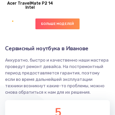
Acer TravelMate P2 14
950 руб.
Intel
Заказать
БОЛЬШЕ МОДЕЛЕЙ
Замена экрана
1095 руб.
Заказать
Сервисный ноутбука в Иванове
Замена северного моста
Аккуратно, быстро и качественно наши мастера
1950 руб.
проведут ремонт девайса. На постремонтный
Заказать
период предоставляется гарантия, поэтому
если во время дальнейшей эксплуатации
Ремонт цепей питания
техники возникнут какие-то проблемы, можно
снова обратиться к нам для их решения.
2500 руб.
Заказать
5
Замена жесткого диска