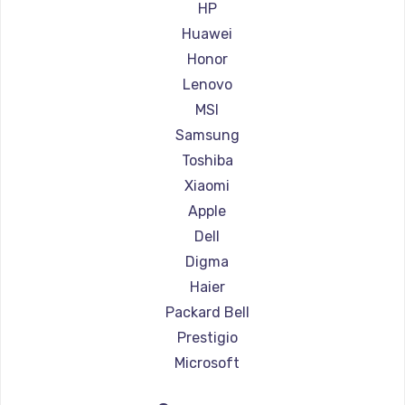
Ремонт ноутбуков Aorus
HP
Ремонт ноутбуков Maibenben
Huawei
Ремонт ноутбуков Getac
Honor
Ремонт ноутбуков Epson
Lenovo
Ремонт ноутбуков Philips
MSI
Ремонт ноутбуков LG
Samsung
Ремонт ноутбуков Panasonic
Toshiba
Ремонт ноутбуков Irbis
Xiaomi
Ремонт ноутбуков Thunderobot
Apple
Ремонт ноутбуков Hasee
Dell
Ремонт ноутбуков ZTE
Digma
Ремонт ноутбуков Hiper
Haier
Ремонт ноутбуков Evga
Packard Bell
Ремонт ноутбуков Google
Prestigio
Ремонт ноутбуков Echips
Microsoft
Ремонт ноутбуков Ardor
Alienware