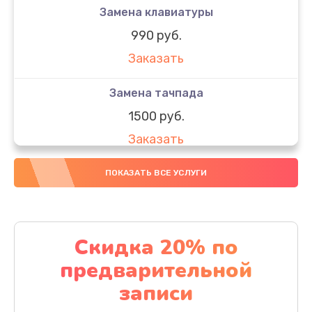
Замена клавиатуры
990 руб.
Заказать
Замена тачпада
1500 руб.
Заказать
Замена южного моста
ПОКАЗАТЬ ВСЕ УСЛУГИ
1950 руб.
Заказать
Скидка 20% по
Чистка от пыли
предварительной
1060 руб.
записи
Заказать