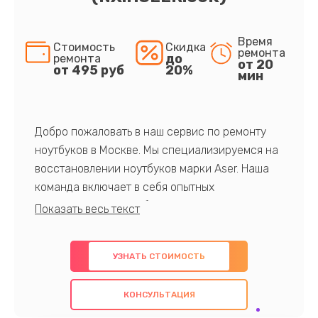
Время
Стоимость
Скидка
ремонта
до
ремонта
от 20
от 495 руб
20%
мин
Добро пожаловать в наш сервис по ремонту
ноутбуков в Москве. Мы специализируемся на
восстановлении ноутбуков марки Aser. Наша
команда включает в себя опытных
профессионалов с обширными знаниями и
многолетним опытом в данной области. Мы
предлагаем быстрый и качественный ремонт с
УЗНАТЬ СТОИМОСТЬ
использованием оригинальных компонентов, а
также гарантируем качество всех
КОНСУЛЬТАЦИЯ
проведенных работ. Наша цель - предоставить
клиентам надежное и профессиональное