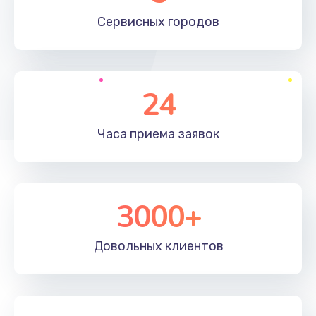
660 руб.
Сервисных
городов
Заказать
Установка драйверов
24
725 руб.
Заказать
Часа приема
заявок
Замена вебкамеры
1400 руб.
3000+
Заказать
Ремонт петель крышки
Довольных
клиентов
1190 руб.
Заказать