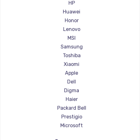
Ремонт ноутбуков Aorus
HP
Ремонт ноутбуков Maibenben
Huawei
Ремонт ноутбуков Getac
Honor
Ремонт ноутбуков Epson
Lenovo
Ремонт ноутбуков Philips
MSI
Ремонт ноутбуков LG
Samsung
Ремонт ноутбуков Panasonic
Toshiba
Ремонт ноутбуков Irbis
Xiaomi
Ремонт ноутбуков Thunderobot
Apple
Ремонт ноутбуков Hasee
Dell
Ремонт ноутбуков ZTE
Digma
Ремонт ноутбуков Hiper
Haier
Ремонт ноутбуков Evga
Packard Bell
Ремонт ноутбуков Google
Prestigio
Ремонт ноутбуков Echips
Microsoft
Ремонт ноутбуков Ardor
Alienware