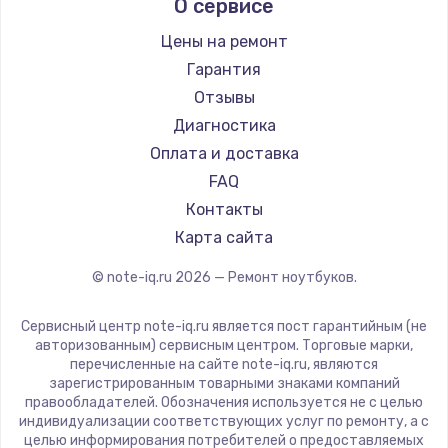
О сервисе
Ремонт ноутбуков Predator
Aquarius
Ремонт ноутбуков iru
Gigabyte
Цены на ремонт
Ремонт ноутбуков Machenike
Aorus
Гарантия
Ремонт ноутбуков DEXP
Maibenben
Отзывы
Ремонт ноутбуков Teclast
Getac
Диагностика
Ремонт ноутбуков CHUWI
Epson
Оплата и доставка
Ремонт ноутбуков Colorful
Philips
FAQ
LG
Контакты
Panasonic
Карта сайта
Irbis
© note-iq.ru
2026
— Ремонт ноутбуков.
Thunderobot
Hasee
Сервисный центр note-iq.ru является пост гарантийным (не
ZTE
авторизованным) сервисным центром. Торговые марки,
перечисленные на сайте note-iq.ru, являются
Hiper
зарегистрированным товарными знаками компаний
Evga
правообладателей. Обозначения используется не с целью
индивидуализации соответствующих услуг по ремонту, а с
Google
целью информирования потребителей о предоставляемых