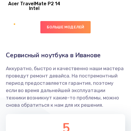
Acer TravelMate P2 14
950 руб.
Intel
Заказать
БОЛЬШЕ МОДЕЛЕЙ
Замена экрана
1095 руб.
Заказать
Сервисный ноутбука в Иванове
Замена северного моста
Аккуратно, быстро и качественно наши мастера
1950 руб.
проведут ремонт девайса. На постремонтный
Заказать
период предоставляется гарантия, поэтому
если во время дальнейшей эксплуатации
Ремонт цепей питания
техники возникнут какие-то проблемы, можно
снова обратиться к нам для их решения.
2500 руб.
Заказать
5
Замена жесткого диска