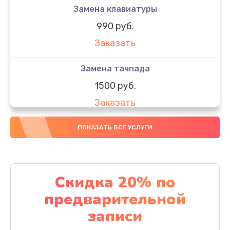
Замена клавиатуры
990 руб.
Заказать
Замена тачпада
1500 руб.
Заказать
Замена южного моста
ПОКАЗАТЬ ВСЕ УСЛУГИ
1950 руб.
Заказать
Скидка 20% по
Чистка от пыли
предварительной
1060 руб.
записи
Заказать