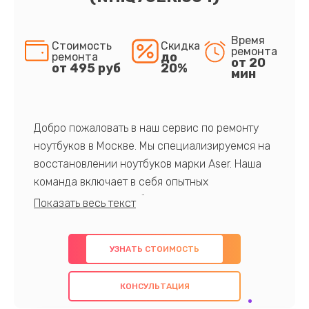
Время
Стоимость
Скидка
ремонта
до
ремонта
от 20
от 495 руб
20%
мин
Добро пожаловать в наш сервис по ремонту
ноутбуков в Москве. Мы специализируемся на
восстановлении ноутбуков марки Aser. Наша
команда включает в себя опытных
профессионалов с обширными знаниями и
многолетним опытом в данной области. Мы
предлагаем быстрый и качественный ремонт с
УЗНАТЬ СТОИМОСТЬ
использованием оригинальных компонентов, а
также гарантируем качество всех
КОНСУЛЬТАЦИЯ
проведенных работ. Наша цель - предоставить
клиентам надежное и профессиональное