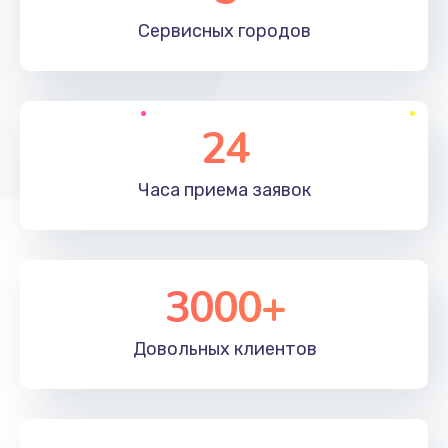
660 руб.
Сервисных
городов
Заказать
Установка драйверов
24
725 руб.
Заказать
Часа приема
заявок
Замена вебкамеры
1400 руб.
3000+
Заказать
Ремонт петель крышки
Довольных
клиентов
1190 руб.
Заказать