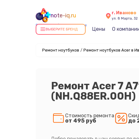
г. Иваново
note-iq.ru
ул. 8 Марта, 32
Ремонт ноутбуков в Иванове
Цены
О компани
ВЫБЕРИТЕ БРЕНД
Ремонт ноутбуков
/
Ремонт ноутбуков Acer в И
Ремонт Acer 7 A
(NH.Q88ER.00H)
Стоимость ремонта
Ски
от 495 руб
до 
Добро пожаловать в наш сервис по ре