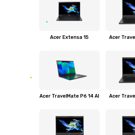
Замена USB порта
Замена звуковой карты
Acer Extensa 15
Acer Trave
Замена микрофона
Замена оперативной памяти
Замена процессора
Acer TravelMate P6 14 AI
Acer Trave
Замена системы охлаждения
Замена термопасты