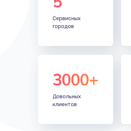
5
Настройка Wi-Fi
Сервисных
Замена HDMI
городов
3000+
Довольных
клиентов