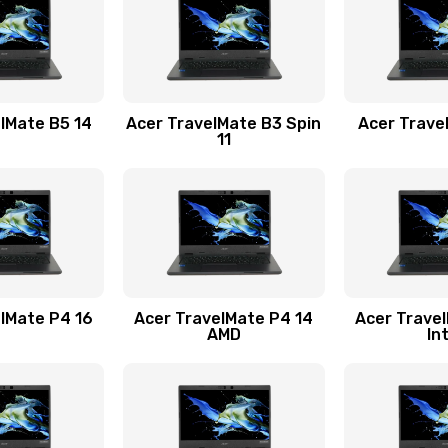
20 мин
1 год
60 мин
3 года
lMate B5 14
Acer TravelMate B3 Spin
Acer Trave
11
20 мин
2 года
60 мин
3 года
60 мин
2 года
lMate P4 16
Acer TravelMate P4 14
Acer Trave
AMD
In
30 мин
3 года
50 мин
2 года