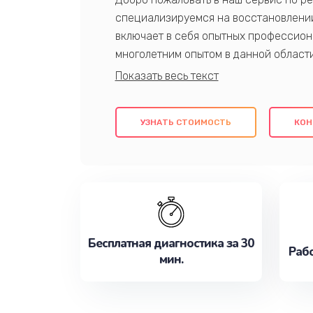
специализируемся на восстановлении
включает в себя опытных профессион
многолетним опытом в данной област
качественный ремонт с использовани
гарантируем качество всех проведенн
клиентам надежное и профессиональн
УЗНАТЬ СТОИМОСТЬ
КОН
потребности наилучшим образом. Не 
сейчас!
Бесплатная диагностика за 30
Рабо
мин.