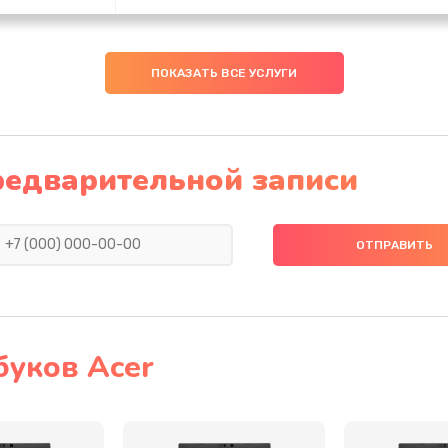
30 мин
2 года
ПОКАЗАТЬ ВСЕ УСЛУГИ
20 мин
2 года
30 мин
1 год
редварительной записи
50 мин
1 год
50 мин
1 год
60 мин
1 год
буков Acer
30 мин
3 года
40 мин
2 года