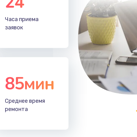
24
60 мин
2 года
Часа приема
40 мин
2 года
заявок
85мин
Среднее время
ремонта