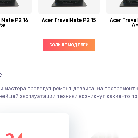
60 мин
3 года
30 мин
2 года
lMate P2 16
Acer TravelMate P2 15
Acer Trave
tel
A
60 мин
1 год
БОЛЬШЕ МОДЕЛЕЙ
60 мин
3 года
30 мин
2 года
е
ши мастера проведут ремонт девайса. На постремонт
20 мин
2 года
ьнейшей эксплуатации техники возникнут какие-то пр
20 мин
2 года
50 мин
1 год