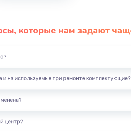
осы, которые нам задают чащ
но?
та и на используемые при ремонте комплектующие?
зменена?
й центр?