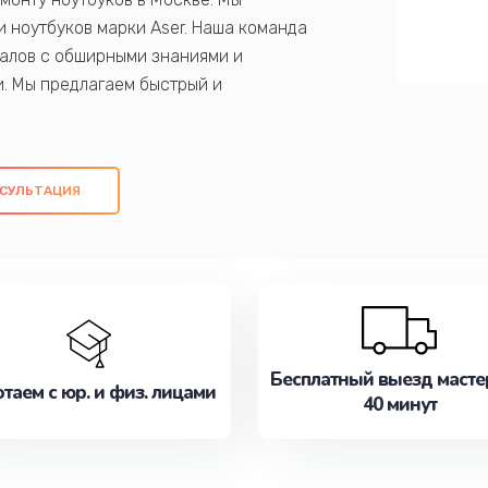
 ноутбуков марки Aser. Наша команда
алов с обширными знаниями и
и. Мы предлагаем быстрый и
ем оригинальных компонентов, а также
ых работ. Наша цель - предоставить
ое обслуживание, удовлетворяя их
СУЛЬТАЦИЯ
медлите записаться на ремонт уже
Бесплатный выезд масте
таем с юр. и физ. лицами
40 минут