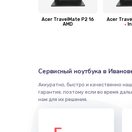
Замена шлейфа матрицы
Замена экрана
Acer TravelMate P2 16
Acer Trave
AMD
In
Замена северного моста
Ремонт цепей питания
Замена жесткого диска
Сервисный ноутбука в Иванов
Аккуратно, быстро и качественно на
Установка драйверов
гарантия, поэтому если во время дал
нам для их решения.
Замена вебкамеры
Ремонт петель крышки