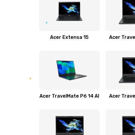
Замена USB порта
Замена звуковой карты
Acer Extensa 15
Acer Trave
Замена микрофона
Замена оперативной памяти
Замена процессора
Acer TravelMate P6 14 AI
Acer Trave
Замена системы охлаждения
Замена термопасты