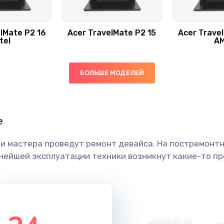
40 мин
1 год
50 мин
3 года
lMate P2 16
Acer TravelMate P2 15
Acer Trave
tel
A
20 мин
3 года
БОЛЬШЕ МОДЕЛЕЙ
50 мин
1 год
30 мин
2 года
е
ши мастера проведут ремонт девайса. На постремонт
40 мин
3 года
ьнейшей эксплуатации техники возникнут какие-то пр
40 мин
1 год
60 мин
2 года