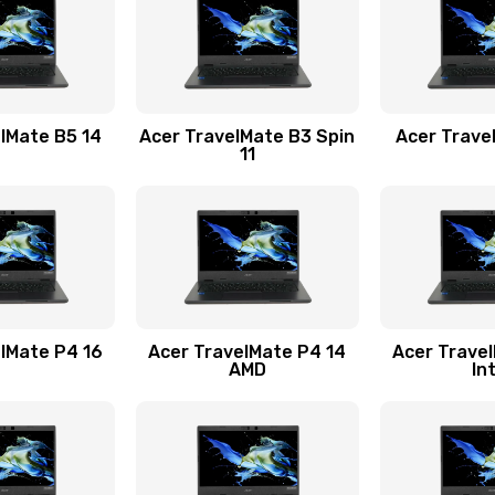
40 мин
2 года
40 мин
1 год
lMate B5 14
Acer TravelMate B3 Spin
Acer Trave
11
60 мин
3 года
20 мин
2 года
60 мин
3 года
lMate P4 16
Acer TravelMate P4 14
Acer Trave
AMD
In
30 мин
2 года
30 мин
2 года