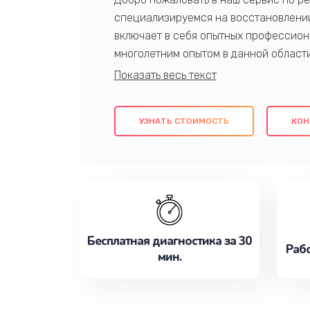
специализируемся на восстановлении
включает в себя опытных профессион
многолетним опытом в данной област
качественный ремонт с использовани
гарантируем качество всех проведенн
клиентам надежное и профессиональн
УЗНАТЬ СТОИМОСТЬ
КОН
потребности наилучшим образом. Не 
сейчас!
Бесплатная диагностика за 30
Рабо
мин.