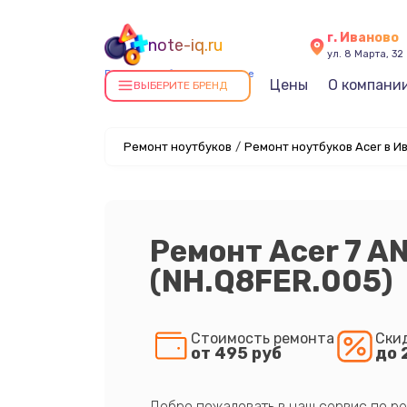
г. Иваново
note-iq.ru
ул. 8 Марта, 32
Ремонт ноутбуков в Иванове
Цены
О компани
ВЫБЕРИТЕ БРЕНД
Ремонт ноутбуков
/
Ремонт ноутбуков Acer в И
Ремонт Acer 7 A
(NH.Q8FER.005)
Стоимость ремонта
Ски
от 495 руб
до 
Добро пожаловать в наш сервис по ре