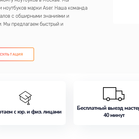
 ноутбуков марки Aser. Наша команда
алов с обширными знаниями и
и. Мы предлагаем быстрый и
ем оригинальных компонентов, а также
ых работ. Наша цель - предоставить
ое обслуживание, удовлетворяя их
СУЛЬТАЦИЯ
медлите записаться на ремонт уже
Бесплатный выезд масте
таем с юр. и физ. лицами
40 минут