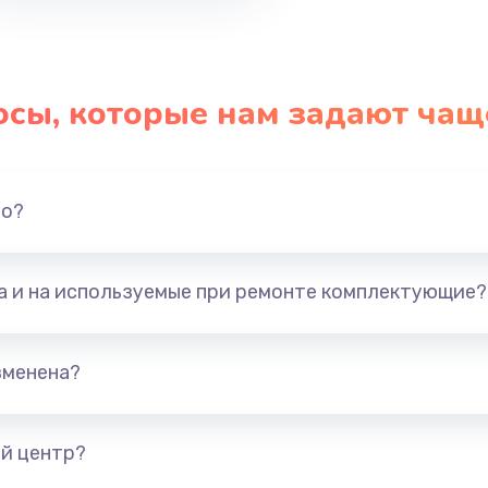
осы, которые нам задают чащ
но?
та и на используемые при ремонте комплектующие?
зменена?
й центр?