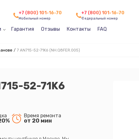
+7 (800) 101-16-70
+7 (800) 101-16-70
Мобильный номер
Федеральный номер
и
Гарантия
Отзывы
Контакты
FAQ
ванове
/
7 AN715-52-71K6 (NH.Q8FER.005)
N715-52-71K6
дка
Время ремонта
20%
от 20 мин
монту ноутбуков в Москве. Мы