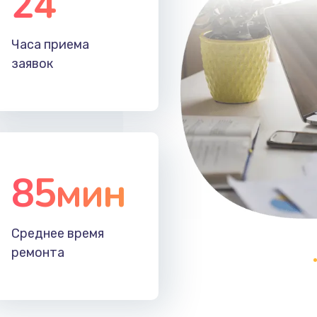
24
20 мин
2 года
Часа приема
60 мин
1 год
заявок
85мин
Среднее время
ремонта