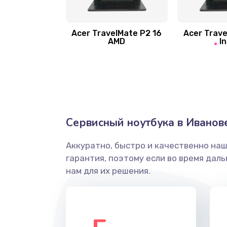
Замена шлейфа матрицы
Замена экрана
Acer TravelMate P2 16
Acer Trave
AMD
In
Замена северного моста
Ремонт цепей питания
Замена жесткого диска
Сервисный ноутбука в Иванов
Аккуратно, быстро и качественно на
Установка драйверов
гарантия, поэтому если во время дал
нам для их решения.
Замена вебкамеры
Ремонт петель крышки