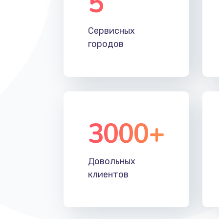
5
Настройка Wi-Fi
Сервисных
Замена HDMI
городов
3000+
Довольных
клиентов