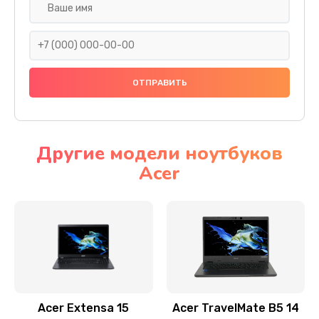
Настройка ОС
930 руб.
Заказать
Ремонт подсветки
1200 руб.
Заказать
Другие модели ноутбуков
Acer
Настройка BIOS
650 руб.
Заказать
Замена видеочипа
2500 руб.
Заказать
Acer Extensa 15
Acer TravelMate B5 14