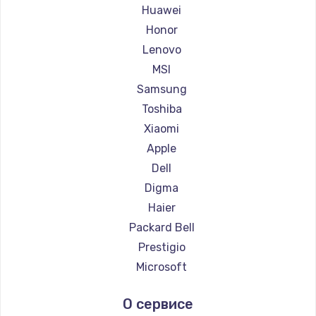
Ремонт ноутбуков Maibenben
Huawei
Ремонт ноутбуков Getac
Honor
Ремонт ноутбуков Epson
Lenovo
Ремонт ноутбуков Philips
MSI
Ремонт ноутбуков LG
Samsung
Ремонт ноутбуков Panasonic
Toshiba
Ремонт ноутбуков Irbis
Xiaomi
Ремонт ноутбуков Thunderobot
Apple
Ремонт ноутбуков Hasee
Dell
Ремонт ноутбуков ZTE
Digma
Ремонт ноутбуков Hiper
Haier
Ремонт ноутбуков Evga
Packard Bell
Ремонт ноутбуков Google
Prestigio
Ремонт ноутбуков Echips
Microsoft
Ремонт ноутбуков Ardor
Alienware
О сервисе
Ремонт ноутбуков Predator
Aquarius