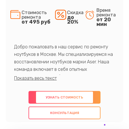
Время
Стоимость
Скидка
ремонта
до
ремонта
от 20
от 495 руб
20%
мин
Добро пожаловать в наш сервис по ремонту
ноутбуков в Москве. Мы специализируемся на
восстановлении ноутбуков марки Aser. Наша
команда включает в себя опытных
профессионалов с обширными знаниями и
многолетним опытом в данной области. Мы
предлагаем быстрый и качественный ремонт с
УЗНАТЬ СТОИМОСТЬ
использованием оригинальных компонентов, а
также гарантируем качество всех
КОНСУЛЬТАЦИЯ
проведенных работ. Наша цель - предоставить
клиентам надежное и профессиональное