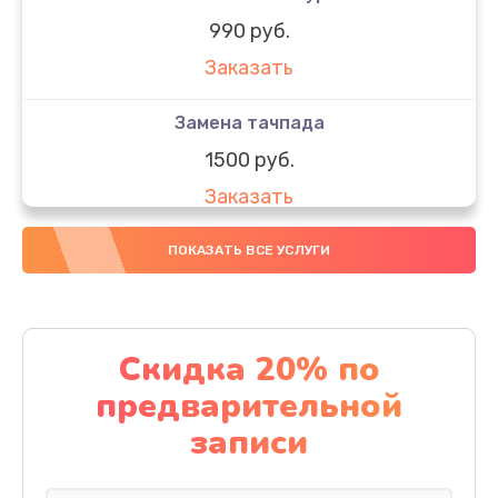
990 руб.
Заказать
Замена тачпада
1500 руб.
Заказать
Замена южного моста
ПОКАЗАТЬ ВСЕ УСЛУГИ
1950 руб.
Заказать
Скидка 20% по
Чистка от пыли
предварительной
1060 руб.
записи
Заказать