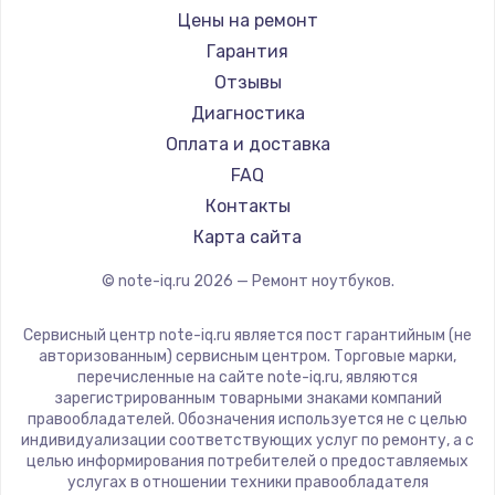
Ремонт ноутбуков iru
Gigabyte
Цены на ремонт
Ремонт ноутбуков Machenike
Aorus
Гарантия
Ремонт ноутбуков DEXP
Maibenben
Отзывы
Ремонт ноутбуков Teclast
Getac
Диагностика
Ремонт ноутбуков CHUWI
Epson
Оплата и доставка
Ремонт ноутбуков Colorful
Philips
FAQ
LG
Контакты
Panasonic
Карта сайта
Irbis
© note-iq.ru
2026
— Ремонт ноутбуков.
Thunderobot
Hasee
Сервисный центр note-iq.ru является пост гарантийным (не
ZTE
авторизованным) сервисным центром. Торговые марки,
перечисленные на сайте note-iq.ru, являются
Hiper
зарегистрированным товарными знаками компаний
Evga
правообладателей. Обозначения используется не с целью
индивидуализации соответствующих услуг по ремонту, а с
Google
целью информирования потребителей о предоставляемых
Echips
услугах в отношении техники правообладателя