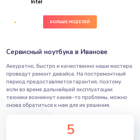
Intel
Заказать
БОЛЬШЕ МОДЕЛЕЙ
Замена экрана
1095 руб.
Заказать
Сервисный ноутбука в Иванове
Замена северного моста
Аккуратно, быстро и качественно наши мастера
1950 руб.
проведут ремонт девайса. На постремонтный
Заказать
период предоставляется гарантия, поэтому
если во время дальнейшей эксплуатации
Ремонт цепей питания
техники возникнут какие-то проблемы, можно
снова обратиться к нам для их решения.
2500 руб.
Заказать
5
Замена жесткого диска