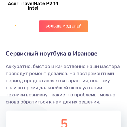
Acer TravelMate P2 14
950 руб.
Intel
Заказать
БОЛЬШЕ МОДЕЛЕЙ
Замена экрана
1095 руб.
Заказать
Сервисный ноутбука в Иванове
Замена северного моста
Аккуратно, быстро и качественно наши мастера
1950 руб.
проведут ремонт девайса. На постремонтный
Заказать
период предоставляется гарантия, поэтому
если во время дальнейшей эксплуатации
Ремонт цепей питания
техники возникнут какие-то проблемы, можно
снова обратиться к нам для их решения.
2500 руб.
Заказать
5
Замена жесткого диска