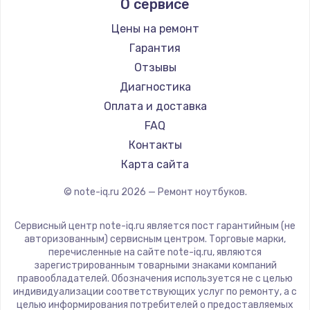
О сервисе
Ремонт ноутбуков Predator
Aquarius
Ремонт ноутбуков iru
Gigabyte
Цены на ремонт
Ремонт ноутбуков Machenike
Aorus
Гарантия
Ремонт ноутбуков DEXP
Maibenben
Отзывы
Ремонт ноутбуков Teclast
Getac
Диагностика
Ремонт ноутбуков CHUWI
Epson
Оплата и доставка
Ремонт ноутбуков Colorful
Philips
FAQ
LG
Контакты
Panasonic
Карта сайта
Irbis
© note-iq.ru
2026
— Ремонт ноутбуков.
Thunderobot
Hasee
Сервисный центр note-iq.ru является пост гарантийным (не
ZTE
авторизованным) сервисным центром. Торговые марки,
перечисленные на сайте note-iq.ru, являются
Hiper
зарегистрированным товарными знаками компаний
Evga
правообладателей. Обозначения используется не с целью
индивидуализации соответствующих услуг по ремонту, а с
Google
целью информирования потребителей о предоставляемых