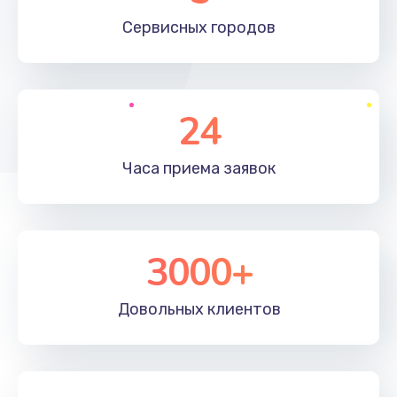
660 руб.
Сервисных
городов
Заказать
Установка драйверов
24
725 руб.
Заказать
Часа приема
заявок
Замена вебкамеры
1400 руб.
3000+
Заказать
Ремонт петель крышки
Довольных
клиентов
1190 руб.
Заказать