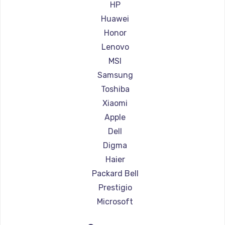
Ремонт ноутбуков Aorus
HP
Ремонт ноутбуков Maibenben
Huawei
Ремонт ноутбуков Getac
Honor
Ремонт ноутбуков Epson
Lenovo
Ремонт ноутбуков Philips
MSI
Ремонт ноутбуков LG
Samsung
Ремонт ноутбуков Panasonic
Toshiba
Ремонт ноутбуков Irbis
Xiaomi
Ремонт ноутбуков Thunderobot
Apple
Ремонт ноутбуков Hasee
Dell
Ремонт ноутбуков ZTE
Digma
Ремонт ноутбуков Hiper
Haier
Ремонт ноутбуков Evga
Packard Bell
Ремонт ноутбуков Google
Prestigio
Ремонт ноутбуков Echips
Microsoft
Ремонт ноутбуков Ardor
Alienware