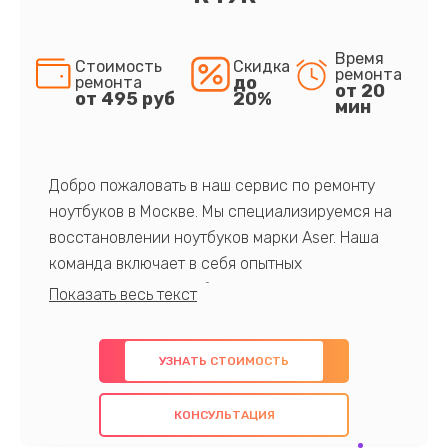
Время
Стоимость
Скидка
ремонта
до
ремонта
от 20
от 495 руб
20%
мин
Добро пожаловать в наш сервис по ремонту
ноутбуков в Москве. Мы специализируемся на
восстановлении ноутбуков марки Aser. Наша
команда включает в себя опытных
профессионалов с обширными знаниями и
многолетним опытом в данной области. Мы
предлагаем быстрый и качественный ремонт с
УЗНАТЬ СТОИМОСТЬ
использованием оригинальных компонентов, а
также гарантируем качество всех
КОНСУЛЬТАЦИЯ
проведенных работ. Наша цель - предоставить
клиентам надежное и профессиональное