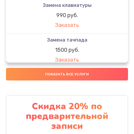
Замена клавиатуры
990 руб.
Заказать
Замена тачпада
1500 руб.
Заказать
Замена южного моста
ПОКАЗАТЬ ВСЕ УСЛУГИ
1950 руб.
Заказать
Скидка 20% по
Чистка от пыли
предварительной
1060 руб.
записи
Заказать