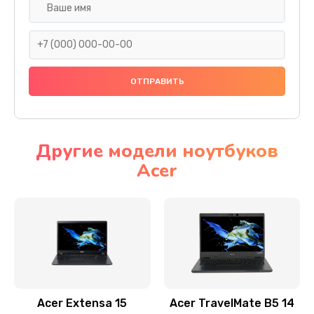
Настройка ОС
930 руб.
Заказать
Ремонт подсветки
1200 руб.
Заказать
Другие модели ноутбуков
Acer
Настройка BIOS
650 руб.
Заказать
Замена видеочипа
2500 руб.
Заказать
Acer Extensa 15
Acer TravelMate B5 14