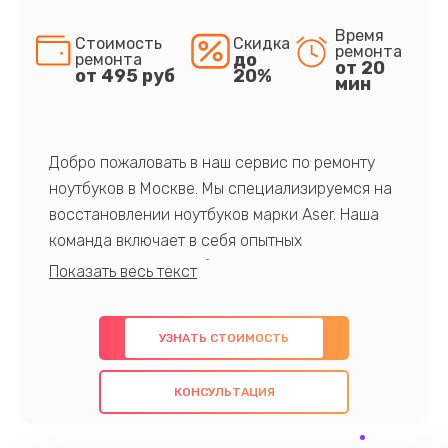
Время
Стоимость
Скидка
ремонта
до
ремонта
от 20
от 495 руб
20%
мин
Добро пожаловать в наш сервис по ремонту
ноутбуков в Москве. Мы специализируемся на
восстановлении ноутбуков марки Aser. Наша
команда включает в себя опытных
профессионалов с обширными знаниями и
многолетним опытом в данной области. Мы
предлагаем быстрый и качественный ремонт с
УЗНАТЬ СТОИМОСТЬ
использованием оригинальных компонентов, а
также гарантируем качество всех
КОНСУЛЬТАЦИЯ
проведенных работ. Наша цель - предоставить
клиентам надежное и профессиональное