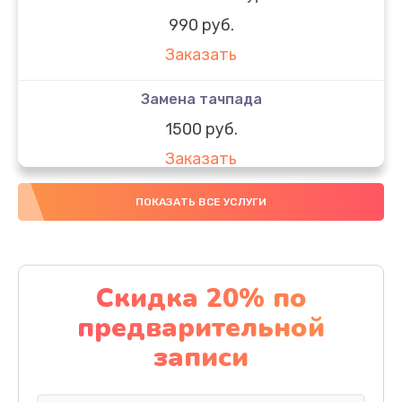
990 руб.
Заказать
Замена тачпада
1500 руб.
Заказать
Замена южного моста
ПОКАЗАТЬ ВСЕ УСЛУГИ
1950 руб.
Заказать
Скидка 20% по
Чистка от пыли
предварительной
1060 руб.
записи
Заказать