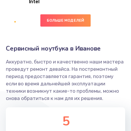
Intel
Заказать
БОЛЬШЕ МОДЕЛЕЙ
Замена экрана
1095 руб.
Заказать
Сервисный ноутбука в Иванове
Замена северного моста
Аккуратно, быстро и качественно наши мастера
1950 руб.
проведут ремонт девайса. На постремонтный
Заказать
период предоставляется гарантия, поэтому
если во время дальнейшей эксплуатации
Ремонт цепей питания
техники возникнут какие-то проблемы, можно
снова обратиться к нам для их решения.
2500 руб.
Заказать
5
Замена жесткого диска