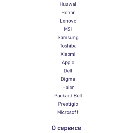
Ремонт ноутбуков Maibenben
Huawei
Ремонт ноутбуков Getac
Honor
Ремонт ноутбуков Epson
Lenovo
Ремонт ноутбуков Philips
MSI
Ремонт ноутбуков LG
Samsung
Ремонт ноутбуков Panasonic
Toshiba
Ремонт ноутбуков Irbis
Xiaomi
Ремонт ноутбуков Thunderobot
Apple
Ремонт ноутбуков Hasee
Dell
Ремонт ноутбуков ZTE
Digma
Ремонт ноутбуков Hiper
Haier
Ремонт ноутбуков Evga
Packard Bell
Ремонт ноутбуков Google
Prestigio
Ремонт ноутбуков Echips
Microsoft
Ремонт ноутбуков Ardor
Alienware
О сервисе
Ремонт ноутбуков Predator
Aquarius