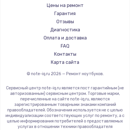
Ремонт ноутбуков iru
Gigabyte
Цены на ремонт
Ремонт ноутбуков Machenike
Aorus
Гарантия
Ремонт ноутбуков DEXP
Maibenben
Отзывы
Ремонт ноутбуков Teclast
Getac
Диагностика
Ремонт ноутбуков CHUWI
Epson
Оплата и доставка
Ремонт ноутбуков Colorful
Philips
FAQ
LG
Контакты
Panasonic
Карта сайта
Irbis
© note-iq.ru
2026
— Ремонт ноутбуков.
Thunderobot
Hasee
Сервисный центр note-iq.ru является пост гарантийным (не
ZTE
авторизованным) сервисным центром. Торговые марки,
перечисленные на сайте note-iq.ru, являются
Hiper
зарегистрированным товарными знаками компаний
Evga
правообладателей. Обозначения используется не с целью
индивидуализации соответствующих услуг по ремонту, а с
Google
целью информирования потребителей о предоставляемых
Echips
услугах в отношении техники правообладателя