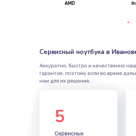
AMD
In
Замена северного моста
Ремонт цепей питания
Замена жесткого диска
Сервисный ноутбука в Иванов
Аккуратно, быстро и качественно на
Установка драйверов
гарантия, поэтому если во время дал
нам для их решения.
Замена вебкамеры
Ремонт петель крышки
5
Настройка Wi-Fi
Сервисных
Замена HDMI