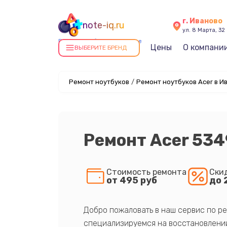
г. Иваново
note-iq.ru
ул. 8 Марта, 32
Ремонт ноутбуков в Иванове
Цены
О компани
ВЫБЕРИТЕ БРЕНД
Ремонт ноутбуков
/
Ремонт ноутбуков Acer в И
Ремонт Acer 534
Стоимость ремонта
Ски
от 495 руб
до 
Добро пожаловать в наш сервис по ре
специализируемся на восстановлении