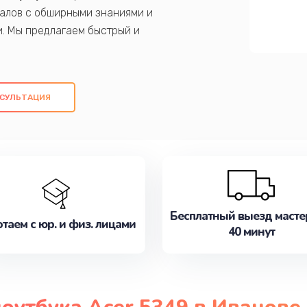
алов с обширными знаниями и
и. Мы предлагаем быстрый и
ем оригинальных компонентов, а также
ых работ. Наша цель - предоставить
ое обслуживание, удовлетворяя их
СУЛЬТАЦИЯ
медлите записаться на ремонт уже
Бесплатный выезд масте
таем с юр. и физ. лицами
40 минут