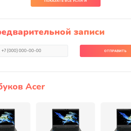
ПОКАЗАТЬ ВСЕ УСЛУГИ
60 мин
3 года
50 мин
3 года
редварительной записи
60 мин
2 года
30 мин
1 год
50 мин
3 года
буков Acer
30 мин
1 год
40 мин
1 год
50 мин
3 года