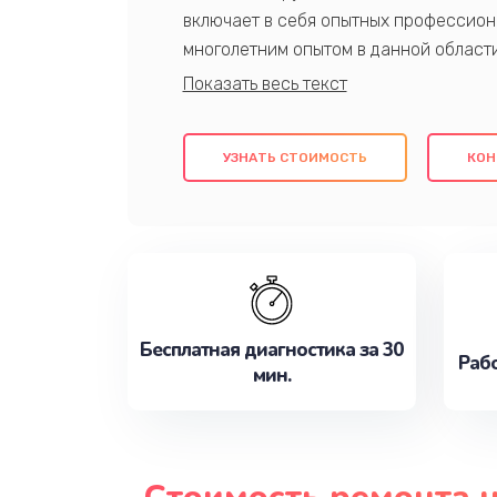
включает в себя опытных профессион
многолетним опытом в данной област
качественный ремонт с использовани
гарантируем качество всех проведенн
клиентам надежное и профессиональн
УЗНАТЬ СТОИМОСТЬ
КОН
потребности наилучшим образом. Не 
сейчас!
Бесплатная диагностика за 30
Рабо
мин.