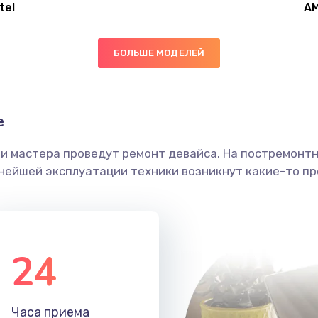
tel
A
40 мин
3 года
БОЛЬШЕ МОДЕЛЕЙ
20 мин
3 года
60 мин
2 года
е
ши мастера проведут ремонт девайса. На постремонт
30 мин
1 год
ьнейшей эксплуатации техники возникнут какие-то пр
50 мин
1 год
50 мин
1 год
24
50 мин
3 года
Часа приема
30 мин
2 года