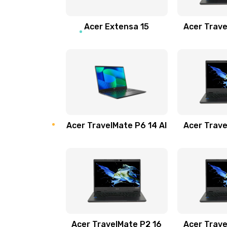
Замена звуковой карты
Acer Extensa 15
Acer Trave
Замена микрофона
Замена оперативной памяти
Замена процессора
Acer TravelMate P6 14 AI
Acer Trave
Замена системы охлаждения
Замена термопасты
Замена шлейфа матрицы
Замена экрана
Acer TravelMate P2 16
Acer Trave