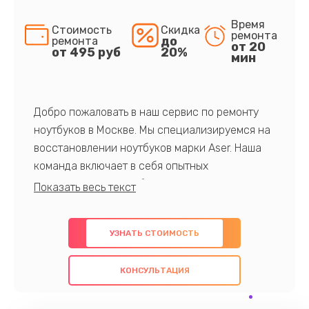
Время
Стоимость
Скидка
ремонта
до
ремонта
от 20
от 495 руб
20%
мин
Добро пожаловать в наш сервис по ремонту
ноутбуков в Москве. Мы специализируемся на
восстановлении ноутбуков марки Aser. Наша
команда включает в себя опытных
профессионалов с обширными знаниями и
многолетним опытом в данной области. Мы
предлагаем быстрый и качественный ремонт с
УЗНАТЬ СТОИМОСТЬ
использованием оригинальных компонентов, а
также гарантируем качество всех
КОНСУЛЬТАЦИЯ
проведенных работ. Наша цель - предоставить
клиентам надежное и профессиональное