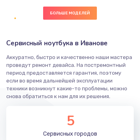
БОЛЬШЕ МОДЕЛЕЙ
Замена экрана
1095 руб.
Заказать
Сервисный ноутбука в Иванове
Замена северного моста
Аккуратно, быстро и качественно наши мастера
1950 руб.
проведут ремонт девайса. На постремонтный
Заказать
период предоставляется гарантия, поэтому
если во время дальнейшей эксплуатации
Ремонт цепей питания
техники возникнут какие-то проблемы, можно
снова обратиться к нам для их решения.
2500 руб.
Заказать
5
Замена жесткого диска
660 руб.
Сервисных
городов