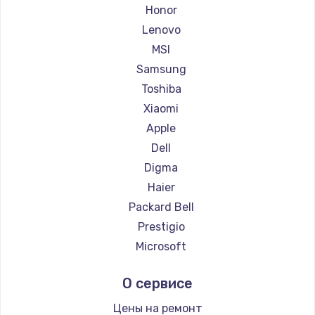
Ремонт ноутбуков Getac
Honor
Ремонт ноутбуков Epson
Lenovo
Ремонт ноутбуков Philips
MSI
Ремонт ноутбуков LG
Samsung
Ремонт ноутбуков Panasonic
Toshiba
Ремонт ноутбуков Irbis
Xiaomi
Ремонт ноутбуков Thunderobot
Apple
Ремонт ноутбуков Hasee
Dell
Ремонт ноутбуков ZTE
Digma
Ремонт ноутбуков Hiper
Haier
Ремонт ноутбуков Evga
Packard Bell
Ремонт ноутбуков Google
Prestigio
Ремонт ноутбуков Echips
Microsoft
Ремонт ноутбуков Ardor
Alienware
О сервисе
Ремонт ноутбуков Predator
Aquarius
Ремонт ноутбуков iru
Gigabyte
Цены на ремонт