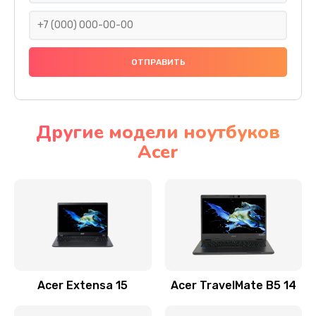
930 руб.
Заказать
Ремонт подсветки
1200 руб.
Заказать
Другие модели ноутбуков
Acer
Настройка BIOS
650 руб.
Заказать
Замена видеочипа
2500 руб.
Заказать
Acer Extensa 15
Acer TravelMate B5 14
Ремонт разъема питания