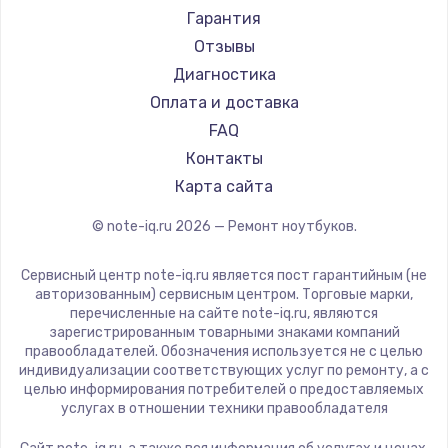
Ремонт ноутбуков Machenike
Aorus
Гарантия
Ремонт ноутбуков DEXP
Maibenben
Отзывы
Ремонт ноутбуков Teclast
Getac
Диагностика
Ремонт ноутбуков CHUWI
Epson
Оплата и доставка
Ремонт ноутбуков Colorful
Philips
FAQ
LG
Контакты
Panasonic
Карта сайта
Irbis
© note-iq.ru
2026
— Ремонт ноутбуков.
Thunderobot
Hasee
Сервисный центр note-iq.ru является пост гарантийным (не
ZTE
авторизованным) сервисным центром. Торговые марки,
перечисленные на сайте note-iq.ru, являются
Hiper
зарегистрированным товарными знаками компаний
Evga
правообладателей. Обозначения используется не с целью
индивидуализации соответствующих услуг по ремонту, а с
Google
целью информирования потребителей о предоставляемых
Echips
услугах в отношении техники правообладателя
Ardor