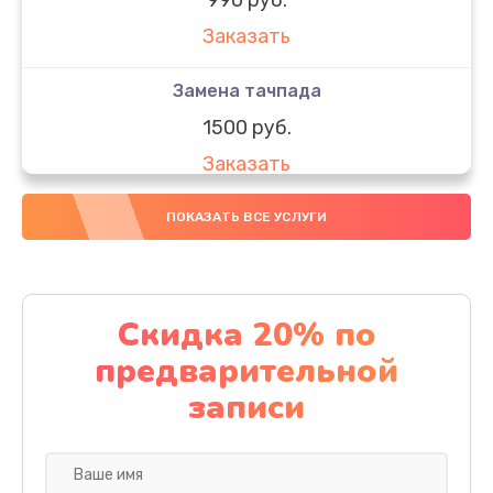
Заказать
Замена тачпада
1500 руб.
Заказать
Замена южного моста
ПОКАЗАТЬ ВСЕ УСЛУГИ
1950 руб.
Заказать
Скидка 20% по
Чистка от пыли
предварительной
1060 руб.
записи
Заказать
Настройка ОС