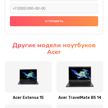
930 руб.
Заказать
Ремонт подсветки
1200 руб.
Заказать
Другие модели ноутбуков
Acer
Настройка BIOS
650 руб.
Заказать
Замена видеочипа
2500 руб.
Заказать
Acer Extensa 15
Acer TravelMate B5 14
Ремонт разъема питания