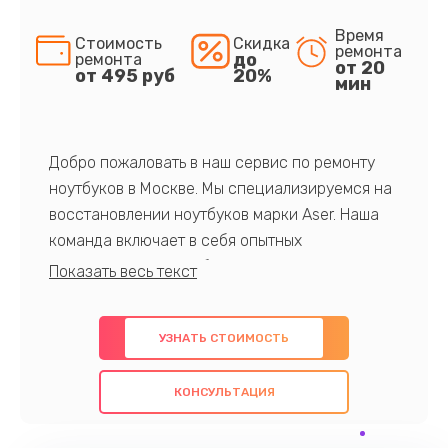
Время
Стоимость
Скидка
ремонта
до
ремонта
от 20
от 495 руб
20%
мин
Добро пожаловать в наш сервис по ремонту
ноутбуков в Москве. Мы специализируемся на
восстановлении ноутбуков марки Aser. Наша
команда включает в себя опытных
профессионалов с обширными знаниями и
многолетним опытом в данной области. Мы
предлагаем быстрый и качественный ремонт с
УЗНАТЬ СТОИМОСТЬ
использованием оригинальных компонентов, а
также гарантируем качество всех
КОНСУЛЬТАЦИЯ
проведенных работ. Наша цель - предоставить
клиентам надежное и профессиональное