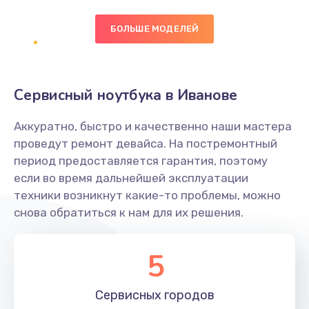
БОЛЬШЕ МОДЕЛЕЙ
Замена экрана
1095 руб.
Заказать
Сервисный ноутбука в Иванове
Замена северного моста
Аккуратно, быстро и качественно наши мастера
1950 руб.
проведут ремонт девайса. На постремонтный
Заказать
период предоставляется гарантия, поэтому
если во время дальнейшей эксплуатации
Ремонт цепей питания
техники возникнут какие-то проблемы, можно
снова обратиться к нам для их решения.
2500 руб.
Заказать
5
Замена жесткого диска
660 руб.
Сервисных
городов