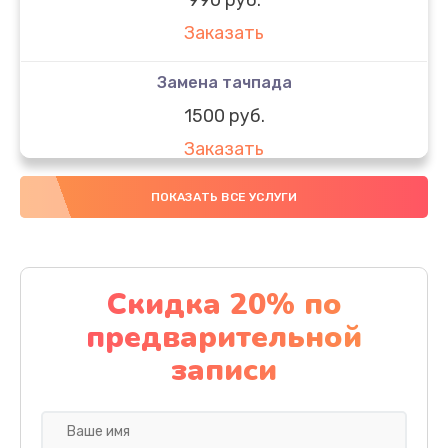
Заказать
Замена тачпада
1500 руб.
Заказать
Замена южного моста
ПОКАЗАТЬ ВСЕ УСЛУГИ
1950 руб.
Заказать
Скидка 20% по
Чистка от пыли
предварительной
1060 руб.
записи
Заказать
Настройка ОС