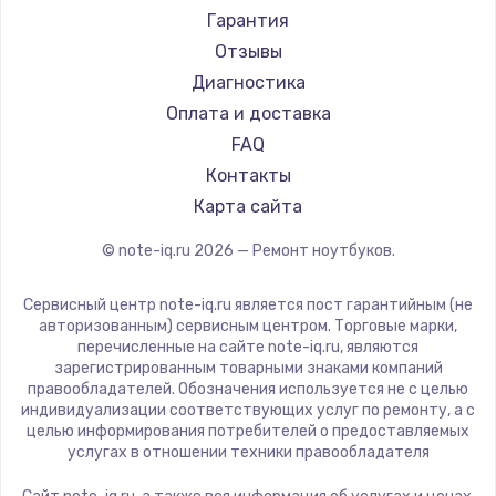
Ремонт ноутбуков Machenike
Aorus
Гарантия
Ремонт ноутбуков DEXP
Maibenben
Отзывы
Ремонт ноутбуков Teclast
Getac
Диагностика
Ремонт ноутбуков CHUWI
Epson
Оплата и доставка
Ремонт ноутбуков Colorful
Philips
FAQ
LG
Контакты
Panasonic
Карта сайта
Irbis
© note-iq.ru
2026
— Ремонт ноутбуков.
Thunderobot
Hasee
Сервисный центр note-iq.ru является пост гарантийным (не
ZTE
авторизованным) сервисным центром. Торговые марки,
перечисленные на сайте note-iq.ru, являются
Hiper
зарегистрированным товарными знаками компаний
Evga
правообладателей. Обозначения используется не с целью
индивидуализации соответствующих услуг по ремонту, а с
Google
целью информирования потребителей о предоставляемых
Echips
услугах в отношении техники правообладателя
Ardor