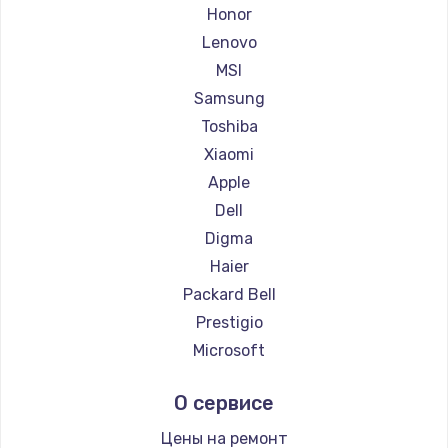
Ремонт ноутбуков Getac
Honor
Ремонт ноутбуков Epson
Lenovo
Ремонт ноутбуков Philips
MSI
Ремонт ноутбуков LG
Samsung
Ремонт ноутбуков Panasonic
Toshiba
Ремонт ноутбуков Irbis
Xiaomi
Ремонт ноутбуков Thunderobot
Apple
Ремонт ноутбуков Hasee
Dell
Ремонт ноутбуков ZTE
Digma
Ремонт ноутбуков Hiper
Haier
Ремонт ноутбуков Evga
Packard Bell
Ремонт ноутбуков Google
Prestigio
Ремонт ноутбуков Echips
Microsoft
Ремонт ноутбуков Ardor
Alienware
О сервисе
Ремонт ноутбуков Predator
Aquarius
Ремонт ноутбуков iru
Gigabyte
Цены на ремонт