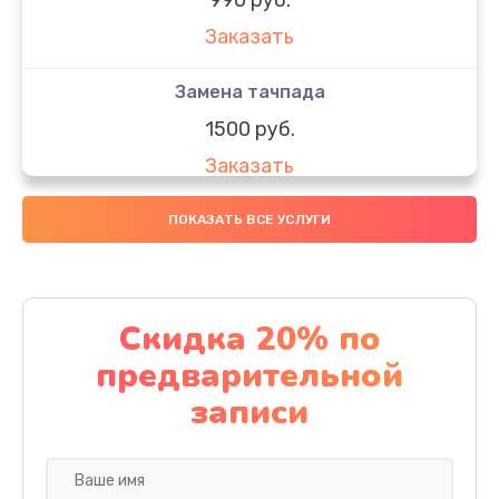
Заказать
Замена тачпада
1500 руб.
Заказать
Замена южного моста
ПОКАЗАТЬ ВСЕ УСЛУГИ
1950 руб.
Заказать
Скидка 20% по
Чистка от пыли
предварительной
1060 руб.
записи
Заказать
Настройка ОС