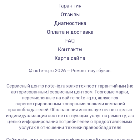
Ремонт ноутбуков Machenike
Aorus
Гарантия
Ремонт ноутбуков DEXP
Maibenben
Отзывы
Ремонт ноутбуков Teclast
Getac
Диагностика
Ремонт ноутбуков CHUWI
Epson
Оплата и доставка
Ремонт ноутбуков Colorful
Philips
FAQ
LG
Контакты
Panasonic
Карта сайта
Irbis
© note-iq.ru
2026
— Ремонт ноутбуков.
Thunderobot
Hasee
Сервисный центр note-iq.ru является пост гарантийным (не
ZTE
авторизованным) сервисным центром. Торговые марки,
перечисленные на сайте note-iq.ru, являются
Hiper
зарегистрированным товарными знаками компаний
Evga
правообладателей. Обозначения используется не с целью
индивидуализации соответствующих услуг по ремонту, а с
Google
целью информирования потребителей о предоставляемых
Echips
услугах в отношении техники правообладателя
Ardor