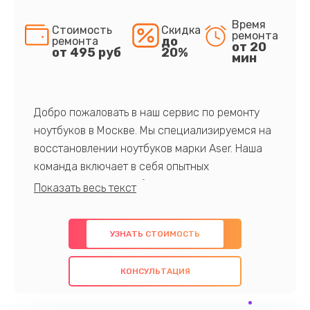
Время
Стоимость
Скидка
ремонта
до
ремонта
от 20
от 495 руб
20%
мин
Добро пожаловать в наш сервис по ремонту
ноутбуков в Москве. Мы специализируемся на
восстановлении ноутбуков марки Aser. Наша
команда включает в себя опытных
профессионалов с обширными знаниями и
многолетним опытом в данной области. Мы
предлагаем быстрый и качественный ремонт с
УЗНАТЬ СТОИМОСТЬ
использованием оригинальных компонентов, а
также гарантируем качество всех
КОНСУЛЬТАЦИЯ
проведенных работ. Наша цель - предоставить
клиентам надежное и профессиональное