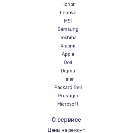
Ремонт ноутбуков Getac
Honor
Ремонт ноутбуков Epson
Lenovo
Ремонт ноутбуков Philips
MSI
Ремонт ноутбуков LG
Samsung
Ремонт ноутбуков Panasonic
Toshiba
Ремонт ноутбуков Irbis
Xiaomi
Ремонт ноутбуков Thunderobot
Apple
Ремонт ноутбуков Hasee
Dell
Ремонт ноутбуков ZTE
Digma
Ремонт ноутбуков Hiper
Haier
Ремонт ноутбуков Evga
Packard Bell
Ремонт ноутбуков Google
Prestigio
Ремонт ноутбуков Echips
Microsoft
Ремонт ноутбуков Ardor
Alienware
О сервисе
Ремонт ноутбуков Predator
Aquarius
Ремонт ноутбуков iru
Gigabyte
Цены на ремонт