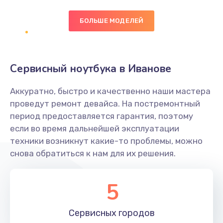
БОЛЬШЕ МОДЕЛЕЙ
Замена экрана
1095 руб.
Заказать
Сервисный ноутбука в Иванове
Замена северного моста
Аккуратно, быстро и качественно наши мастера
1950 руб.
проведут ремонт девайса. На постремонтный
Заказать
период предоставляется гарантия, поэтому
если во время дальнейшей эксплуатации
Ремонт цепей питания
техники возникнут какие-то проблемы, можно
снова обратиться к нам для их решения.
2500 руб.
Заказать
5
Замена жесткого диска
660 руб.
Сервисных
городов