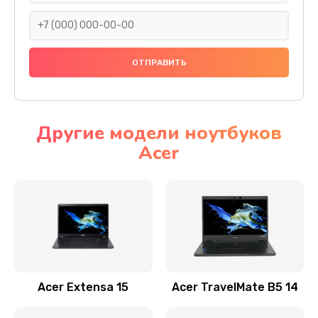
930 руб.
Заказать
Ремонт подсветки
1200 руб.
Заказать
Другие модели ноутбуков
Acer
Настройка BIOS
650 руб.
Заказать
Замена видеочипа
2500 руб.
Заказать
Acer Extensa 15
Acer TravelMate B5 14
Ремонт разъема питания