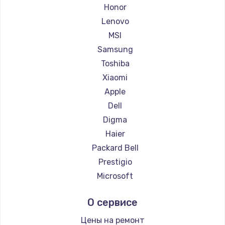
Ремонт ноутбуков Getac
Honor
Ремонт ноутбуков Epson
Lenovo
Ремонт ноутбуков Philips
MSI
Ремонт ноутбуков LG
Samsung
Ремонт ноутбуков Panasonic
Toshiba
Ремонт ноутбуков Irbis
Xiaomi
Ремонт ноутбуков Thunderobot
Apple
Ремонт ноутбуков Hasee
Dell
Ремонт ноутбуков ZTE
Digma
Ремонт ноутбуков Hiper
Haier
Ремонт ноутбуков Evga
Packard Bell
Ремонт ноутбуков Google
Prestigio
Ремонт ноутбуков Echips
Microsoft
Ремонт ноутбуков Ardor
Alienware
О сервисе
Ремонт ноутбуков Predator
Aquarius
Ремонт ноутбуков iru
Gigabyte
Цены на ремонт