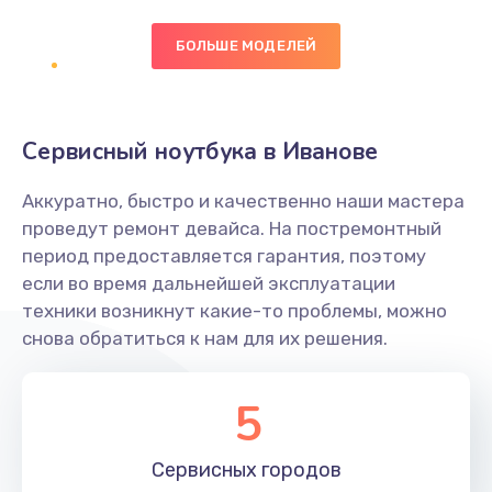
БОЛЬШЕ МОДЕЛЕЙ
Замена экрана
1095 руб.
Заказать
Сервисный ноутбука в Иванове
Замена северного моста
Аккуратно, быстро и качественно наши мастера
1950 руб.
проведут ремонт девайса. На постремонтный
Заказать
период предоставляется гарантия, поэтому
если во время дальнейшей эксплуатации
Ремонт цепей питания
техники возникнут какие-то проблемы, можно
снова обратиться к нам для их решения.
2500 руб.
Заказать
5
Замена жесткого диска
660 руб.
Сервисных
городов