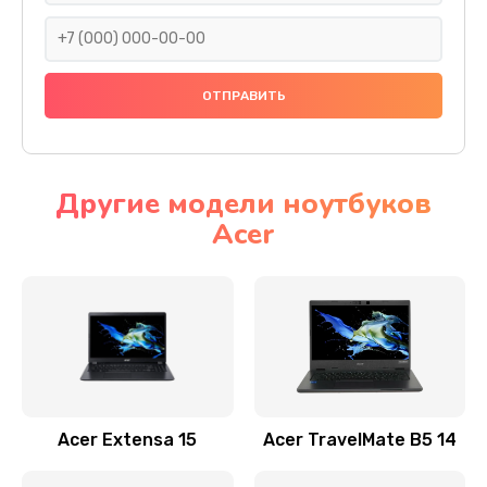
930 руб.
Заказать
Ремонт подсветки
1200 руб.
Заказать
Другие модели ноутбуков
Acer
Настройка BIOS
650 руб.
Заказать
Замена видеочипа
2500 руб.
Заказать
Acer Extensa 15
Acer TravelMate B5 14
Ремонт разъема питания