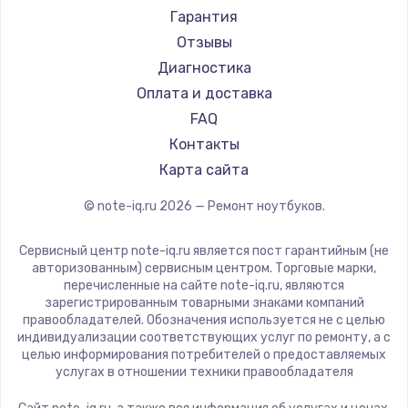
Ремонт ноутбуков Machenike
Aorus
Гарантия
Ремонт ноутбуков DEXP
Maibenben
Отзывы
Ремонт ноутбуков Teclast
Getac
Диагностика
Ремонт ноутбуков CHUWI
Epson
Оплата и доставка
Ремонт ноутбуков Colorful
Philips
FAQ
LG
Контакты
Panasonic
Карта сайта
Irbis
© note-iq.ru
2026
— Ремонт ноутбуков.
Thunderobot
Hasee
Сервисный центр note-iq.ru является пост гарантийным (не
ZTE
авторизованным) сервисным центром. Торговые марки,
перечисленные на сайте note-iq.ru, являются
Hiper
зарегистрированным товарными знаками компаний
Evga
правообладателей. Обозначения используется не с целью
индивидуализации соответствующих услуг по ремонту, а с
Google
целью информирования потребителей о предоставляемых
Echips
услугах в отношении техники правообладателя
Ardor