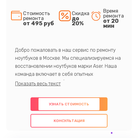
Время
Стоимость
Скидка
ремонта
до
ремонта
от 20
от 495 руб
20%
мин
Добро пожаловать в наш сервис по ремонту
ноутбуков в Москве. Мы специализируемся на
восстановлении ноутбуков марки Aser. Наша
команда включает в себя опытных
профессионалов с обширными знаниями и
многолетним опытом в данной области. Мы
предлагаем быстрый и качественный ремонт с
УЗНАТЬ СТОИМОСТЬ
использованием оригинальных компонентов, а
также гарантируем качество всех
КОНСУЛЬТАЦИЯ
проведенных работ. Наша цель - предоставить
клиентам надежное и профессиональное