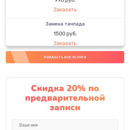
Заказать
Замена тачпада
1500 руб.
Заказать
Замена южного моста
ПОКАЗАТЬ ВСЕ УСЛУГИ
1950 руб.
Заказать
Скидка 20% по
Чистка от пыли
предварительной
1060 руб.
записи
Заказать
Настройка ОС