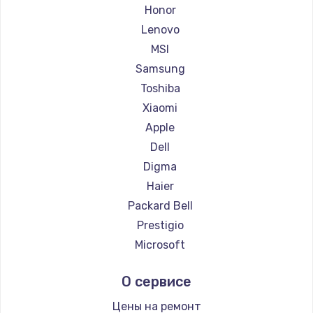
Ремонт ноутбуков Getac
Honor
Ремонт ноутбуков Epson
Lenovo
Ремонт ноутбуков Philips
MSI
Ремонт ноутбуков LG
Samsung
Ремонт ноутбуков Panasonic
Toshiba
Ремонт ноутбуков Irbis
Xiaomi
Ремонт ноутбуков Thunderobot
Apple
Ремонт ноутбуков Hasee
Dell
Ремонт ноутбуков ZTE
Digma
Ремонт ноутбуков Hiper
Haier
Ремонт ноутбуков Evga
Packard Bell
Ремонт ноутбуков Google
Prestigio
Ремонт ноутбуков Echips
Microsoft
Ремонт ноутбуков Ardor
Alienware
О сервисе
Ремонт ноутбуков Predator
Aquarius
Ремонт ноутбуков iru
Gigabyte
Цены на ремонт