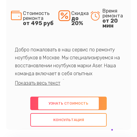
Время
Стоимость
Скидка
ремонта
до
ремонта
от 20
от 495 руб
20%
мин
Добро пожаловать в наш сервис по ремонту
ноутбуков в Москве. Мы специализируемся на
восстановлении ноутбуков марки Aser. Наша
команда включает в себя опытных
профессионалов с обширными знаниями и
многолетним опытом в данной области. Мы
предлагаем быстрый и качественный ремонт с
УЗНАТЬ СТОИМОСТЬ
использованием оригинальных компонентов, а
также гарантируем качество всех
КОНСУЛЬТАЦИЯ
проведенных работ. Наша цель - предоставить
клиентам надежное и профессиональное