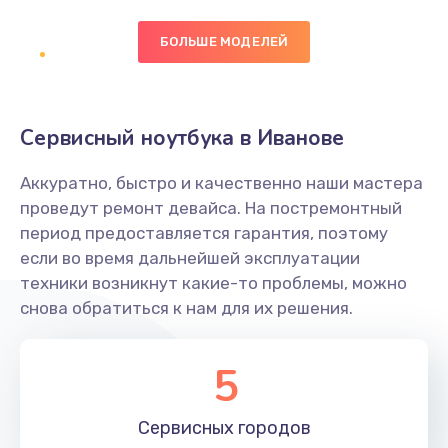
БОЛЬШЕ МОДЕЛЕЙ
Замена экрана
1095 руб.
Заказать
Сервисный ноутбука в Иванове
Замена северного моста
Аккуратно, быстро и качественно наши мастера
1950 руб.
проведут ремонт девайса. На постремонтный
Заказать
период предоставляется гарантия, поэтому
если во время дальнейшей эксплуатации
Ремонт цепей питания
техники возникнут какие-то проблемы, можно
снова обратиться к нам для их решения.
2500 руб.
Заказать
5
Замена жесткого диска
660 руб.
Сервисных
городов