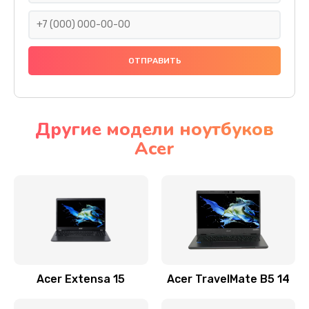
930 руб.
Заказать
Ремонт подсветки
1200 руб.
Заказать
Другие модели ноутбуков
Acer
Настройка BIOS
650 руб.
Заказать
Замена видеочипа
2500 руб.
Заказать
Acer Extensa 15
Acer TravelMate B5 14
Ремонт разъема питания