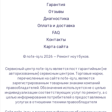
Ремонт ноутбуков Machenike
Aorus
Гарантия
Ремонт ноутбуков DEXP
Maibenben
Отзывы
Ремонт ноутбуков Teclast
Getac
Диагностика
Ремонт ноутбуков CHUWI
Epson
Оплата и доставка
Ремонт ноутбуков Colorful
Philips
FAQ
LG
Контакты
Panasonic
Карта сайта
Irbis
© note-iq.ru
2026
— Ремонт ноутбуков.
Thunderobot
Hasee
Сервисный центр note-iq.ru является пост гарантийным (не
ZTE
авторизованным) сервисным центром. Торговые марки,
перечисленные на сайте note-iq.ru, являются
Hiper
зарегистрированным товарными знаками компаний
Evga
правообладателей. Обозначения используется не с целью
индивидуализации соответствующих услуг по ремонту, а с
Google
целью информирования потребителей о предоставляемых
Echips
услугах в отношении техники правообладателя
Ardor