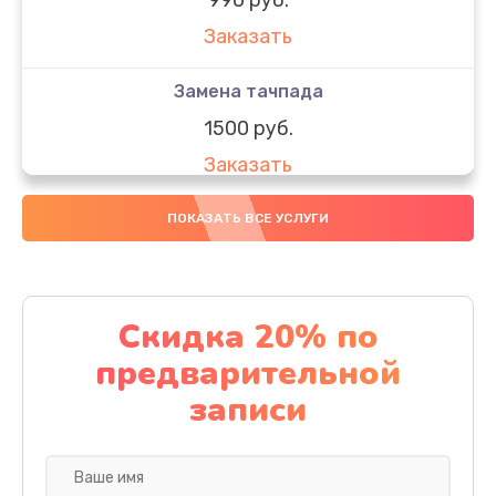
Заказать
Замена тачпада
1500 руб.
Заказать
Замена южного моста
ПОКАЗАТЬ ВСЕ УСЛУГИ
1950 руб.
Заказать
Скидка 20% по
Чистка от пыли
предварительной
1060 руб.
записи
Заказать
Настройка ОС