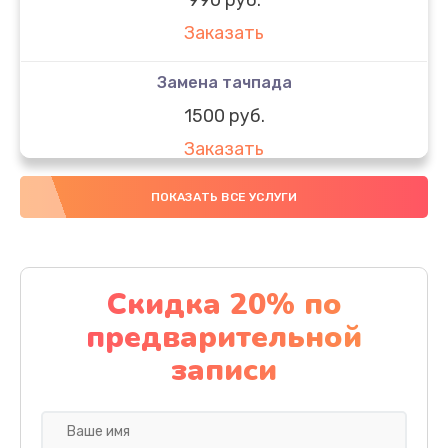
Заказать
Замена тачпада
1500 руб.
Заказать
Замена южного моста
ПОКАЗАТЬ ВСЕ УСЛУГИ
1950 руб.
Заказать
Скидка 20% по
Чистка от пыли
предварительной
1060 руб.
записи
Заказать
Настройка ОС