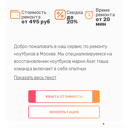
Время
Стоимость
Скидка
ремонта
до
ремонта
от 20
от 495 руб
20%
мин
Добро пожаловать в наш сервис по ремонту
ноутбуков в Москве. Мы специализируемся на
восстановлении ноутбуков марки Aser. Наша
команда включает в себя опытных
профессионалов с обширными знаниями и
многолетним опытом в данной области. Мы
предлагаем быстрый и качественный ремонт с
УЗНАТЬ СТОИМОСТЬ
использованием оригинальных компонентов, а
также гарантируем качество всех
КОНСУЛЬТАЦИЯ
проведенных работ. Наша цель - предоставить
клиентам надежное и профессиональное