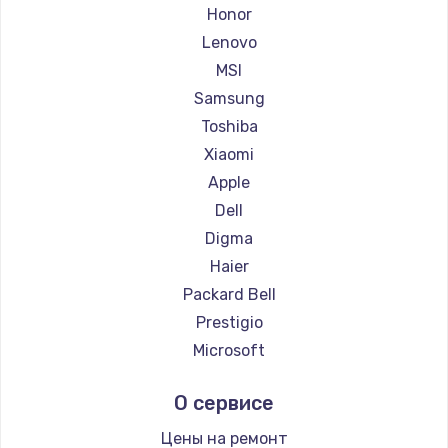
Ремонт ноутбуков Getac
Honor
Ремонт ноутбуков Epson
Lenovo
Ремонт ноутбуков Philips
MSI
Ремонт ноутбуков LG
Samsung
Ремонт ноутбуков Panasonic
Toshiba
Ремонт ноутбуков Irbis
Xiaomi
Ремонт ноутбуков Thunderobot
Apple
Ремонт ноутбуков Hasee
Dell
Ремонт ноутбуков ZTE
Digma
Ремонт ноутбуков Hiper
Haier
Ремонт ноутбуков Evga
Packard Bell
Ремонт ноутбуков Google
Prestigio
Ремонт ноутбуков Echips
Microsoft
Ремонт ноутбуков Ardor
Alienware
О сервисе
Ремонт ноутбуков Predator
Aquarius
Ремонт ноутбуков iru
Gigabyte
Цены на ремонт