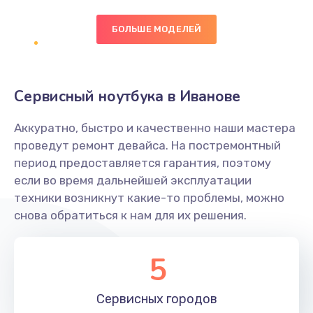
БОЛЬШЕ МОДЕЛЕЙ
Замена экрана
1095 руб.
Заказать
Сервисный ноутбука в Иванове
Замена северного моста
Аккуратно, быстро и качественно наши мастера
1950 руб.
проведут ремонт девайса. На постремонтный
Заказать
период предоставляется гарантия, поэтому
если во время дальнейшей эксплуатации
Ремонт цепей питания
техники возникнут какие-то проблемы, можно
снова обратиться к нам для их решения.
2500 руб.
Заказать
5
Замена жесткого диска
660 руб.
Сервисных
городов