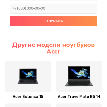
930 руб.
Заказать
Ремонт подсветки
1200 руб.
Заказать
Другие модели ноутбуков
Acer
Настройка BIOS
650 руб.
Заказать
Замена видеочипа
2500 руб.
Заказать
Acer Extensa 15
Acer TravelMate B5 14
Ремонт разъема питания