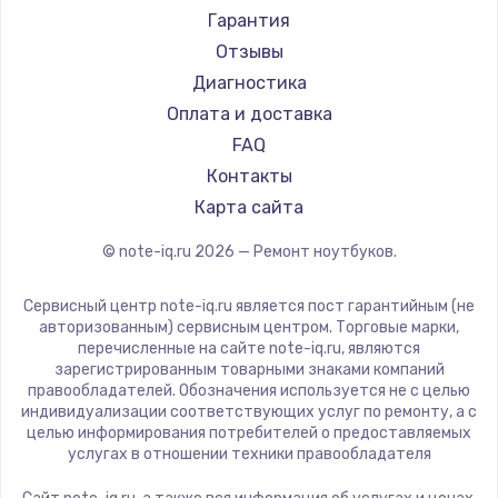
Ремонт ноутбуков Machenike
Aorus
Гарантия
Ремонт ноутбуков DEXP
Maibenben
Отзывы
Ремонт ноутбуков Teclast
Getac
Диагностика
Ремонт ноутбуков CHUWI
Epson
Оплата и доставка
Ремонт ноутбуков Colorful
Philips
FAQ
LG
Контакты
Panasonic
Карта сайта
Irbis
© note-iq.ru
2026
— Ремонт ноутбуков.
Thunderobot
Hasee
Сервисный центр note-iq.ru является пост гарантийным (не
ZTE
авторизованным) сервисным центром. Торговые марки,
перечисленные на сайте note-iq.ru, являются
Hiper
зарегистрированным товарными знаками компаний
Evga
правообладателей. Обозначения используется не с целью
индивидуализации соответствующих услуг по ремонту, а с
Google
целью информирования потребителей о предоставляемых
Echips
услугах в отношении техники правообладателя
Ardor