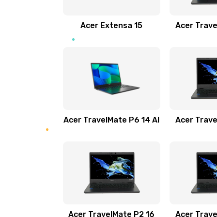
Замена звуковой карты
Acer Extensa 15
Acer Trave
Замена микрофона
Замена оперативной памяти
Замена процессора
Acer TravelMate P6 14 AI
Acer Trave
Замена системы охлаждения
Замена термопасты
Замена шлейфа матрицы
Замена экрана
Acer TravelMate P2 16
Acer Trave