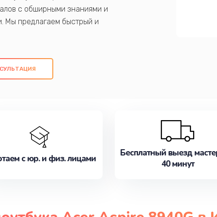
алов с обширными знаниями и
и. Мы предлагаем быстрый и
ем оригинальных компонентов, а также
ых работ. Наша цель - предоставить
ое обслуживание, удовлетворяя их
СУЛЬТАЦИЯ
медлите записаться на ремонт уже
Бесплатный выезд масте
таем с юр. и физ. лицами
40 минут