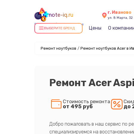
г. Иваново
note-iq.ru
ул. 8 Марта, 32
Ремонт ноутбуков в Иванове
Цены
О компани
ВЫБЕРИТЕ БРЕНД
Ремонт ноутбуков
/
Ремонт ноутбуков Acer в И
Ремонт Acer Asp
Стоимость ремонта
Ски
от 495 руб
до 
Добро пожаловать в наш сервис по ре
специализируемся на восстановлении