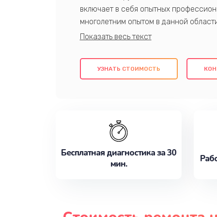
включает в себя опытных профессион
многолетним опытом в данной област
качественный ремонт с использовани
гарантируем качество всех проведенн
клиентам надежное и профессиональн
УЗНАТЬ СТОИМОСТЬ
КОН
потребности наилучшим образом. Не 
сейчас!
Бесплатная диагностика за 30
Рабо
мин.