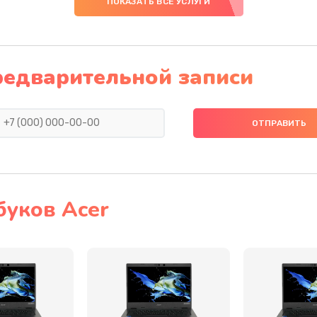
ПОКАЗАТЬ ВСЕ УСЛУГИ
30 мин
3 года
30 мин
2 года
редварительной записи
50 мин
3 года
20 мин
1 год
60 мин
3 года
буков Acer
30 мин
3 года
20 мин
3 года
40 мин
2 года