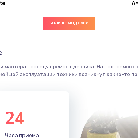
tel
A
60 мин
1 год
БОЛЬШЕ МОДЕЛЕЙ
60 мин
2 года
40 мин
2 года
е
ши мастера проведут ремонт девайса. На постремонт
20 мин
1 год
ьнейшей эксплуатации техники возникнут какие-то пр
30 мин
1 год
40 мин
3 года
24
20 мин
2 года
Часа приема
30 мин
3 года