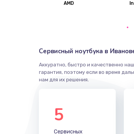
AMD
In
Замена северного моста
Ремонт цепей питания
Замена жесткого диска
Сервисный ноутбука в Иванов
Аккуратно, быстро и качественно на
Установка драйверов
гарантия, поэтому если во время дал
нам для их решения.
Замена вебкамеры
Ремонт петель крышки
5
Настройка Wi-Fi
Сервисных
Замена HDMI