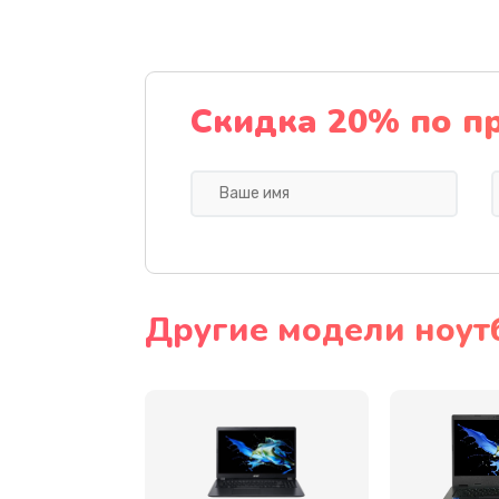
Ремонт подсветки
Настройка BIOS
Скидка 20% по п
Замена видеочипа
Ремонт разъема питания
Замена видеокарты
Другие модели ноут
Замена аккумулятора
Замена SSD
Замена USB порта