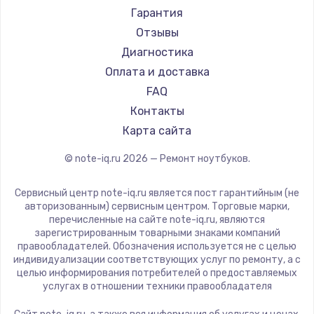
Ремонт ноутбуков Machenike
Aorus
Гарантия
Ремонт ноутбуков DEXP
Maibenben
Отзывы
Ремонт ноутбуков Teclast
Getac
Диагностика
Ремонт ноутбуков CHUWI
Epson
Оплата и доставка
Ремонт ноутбуков Colorful
Philips
FAQ
LG
Контакты
Panasonic
Карта сайта
Irbis
© note-iq.ru
2026
— Ремонт ноутбуков.
Thunderobot
Hasee
Сервисный центр note-iq.ru является пост гарантийным (не
ZTE
авторизованным) сервисным центром. Торговые марки,
перечисленные на сайте note-iq.ru, являются
Hiper
зарегистрированным товарными знаками компаний
Evga
правообладателей. Обозначения используется не с целью
индивидуализации соответствующих услуг по ремонту, а с
Google
целью информирования потребителей о предоставляемых
Echips
услугах в отношении техники правообладателя
Ardor