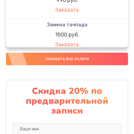
Заказать
Замена тачпада
1500 руб.
Заказать
Замена южного моста
ПОКАЗАТЬ ВСЕ УСЛУГИ
1950 руб.
Заказать
Скидка 20% по
Чистка от пыли
предварительной
1060 руб.
записи
Заказать
Настройка ОС