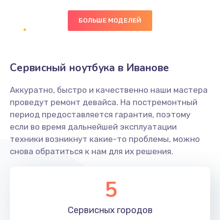
БОЛЬШЕ МОДЕЛЕЙ
Замена экрана
1095 руб.
Заказать
Сервисный ноутбука в Иванове
Замена северного моста
Аккуратно, быстро и качественно наши мастера
1950 руб.
проведут ремонт девайса. На постремонтный
Заказать
период предоставляется гарантия, поэтому
если во время дальнейшей эксплуатации
Ремонт цепей питания
техники возникнут какие-то проблемы, можно
снова обратиться к нам для их решения.
2500 руб.
Заказать
5
Замена жесткого диска
660 руб.
Сервисных
городов