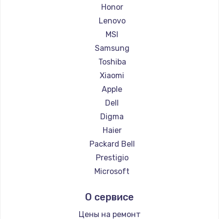
Ремонт ноутбуков Getac
Honor
Ремонт ноутбуков Epson
Lenovo
Ремонт ноутбуков Philips
MSI
Ремонт ноутбуков LG
Samsung
Ремонт ноутбуков Panasonic
Toshiba
Ремонт ноутбуков Irbis
Xiaomi
Ремонт ноутбуков Thunderobot
Apple
Ремонт ноутбуков Hasee
Dell
Ремонт ноутбуков ZTE
Digma
Ремонт ноутбуков Hiper
Haier
Ремонт ноутбуков Evga
Packard Bell
Ремонт ноутбуков Google
Prestigio
Ремонт ноутбуков Echips
Microsoft
Ремонт ноутбуков Ardor
Alienware
О сервисе
Ремонт ноутбуков Predator
Aquarius
Ремонт ноутбуков iru
Gigabyte
Цены на ремонт