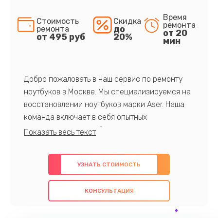
Время
Стоимость
Скидка
ремонта
до
ремонта
от 20
от 495 руб
20%
мин
Добро пожаловать в наш сервис по ремонту
ноутбуков в Москве. Мы специализируемся на
восстановлении ноутбуков марки Aser. Наша
команда включает в себя опытных
профессионалов с обширными знаниями и
многолетним опытом в данной области. Мы
предлагаем быстрый и качественный ремонт с
УЗНАТЬ СТОИМОСТЬ
использованием оригинальных компонентов, а
также гарантируем качество всех
КОНСУЛЬТАЦИЯ
проведенных работ. Наша цель - предоставить
клиентам надежное и профессиональное