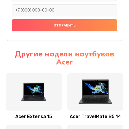
930 руб.
Заказать
Ремонт подсветки
1200 руб.
Заказать
Другие модели ноутбуков
Acer
Настройка BIOS
650 руб.
Заказать
Замена видеочипа
2500 руб.
Заказать
Acer Extensa 15
Acer TravelMate B5 14
Ремонт разъема питания