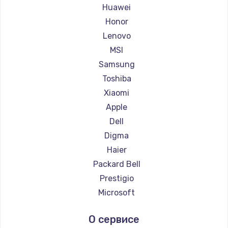
Ремонт ноутбуков Maibenben
Huawei
Ремонт ноутбуков Getac
Honor
Ремонт ноутбуков Epson
Lenovo
Ремонт ноутбуков Philips
MSI
Ремонт ноутбуков LG
Samsung
Ремонт ноутбуков Panasonic
Toshiba
Ремонт ноутбуков Irbis
Xiaomi
Ремонт ноутбуков Thunderobot
Apple
Ремонт ноутбуков Hasee
Dell
Ремонт ноутбуков ZTE
Digma
Ремонт ноутбуков Hiper
Haier
Ремонт ноутбуков Evga
Packard Bell
Ремонт ноутбуков Google
Prestigio
Ремонт ноутбуков Echips
Microsoft
Ремонт ноутбуков Ardor
Alienware
О сервисе
Ремонт ноутбуков Predator
Aquarius