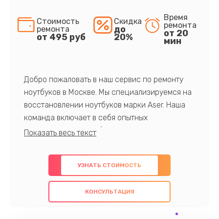
Время
Стоимость
Скидка
ремонта
до
ремонта
от 20
от 495 руб
20%
мин
Добро пожаловать в наш сервис по ремонту
ноутбуков в Москве. Мы специализируемся на
восстановлении ноутбуков марки Aser. Наша
команда включает в себя опытных
профессионалов с обширными знаниями и
многолетним опытом в данной области. Мы
предлагаем быстрый и качественный ремонт с
УЗНАТЬ СТОИМОСТЬ
использованием оригинальных компонентов, а
также гарантируем качество всех
КОНСУЛЬТАЦИЯ
проведенных работ. Наша цель - предоставить
клиентам надежное и профессиональное