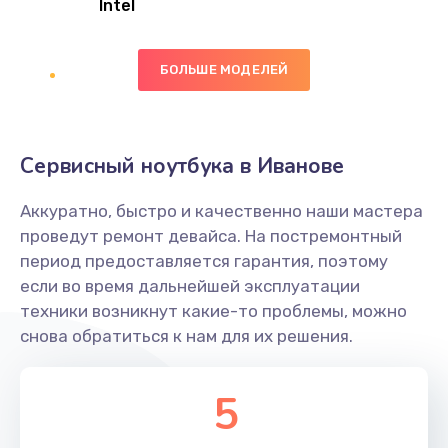
Intel
Заказать
БОЛЬШЕ МОДЕЛЕЙ
Замена экрана
1095 руб.
Заказать
Сервисный ноутбука в Иванове
Замена северного моста
Аккуратно, быстро и качественно наши мастера
1950 руб.
проведут ремонт девайса. На постремонтный
Заказать
период предоставляется гарантия, поэтому
если во время дальнейшей эксплуатации
Ремонт цепей питания
техники возникнут какие-то проблемы, можно
снова обратиться к нам для их решения.
2500 руб.
Заказать
5
Замена жесткого диска