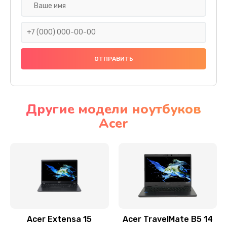
Настройка ОС
930 руб.
Заказать
Ремонт подсветки
1200 руб.
Заказать
Другие модели ноутбуков
Acer
Настройка BIOS
650 руб.
Заказать
Замена видеочипа
2500 руб.
Заказать
Acer Extensa 15
Acer TravelMate B5 14