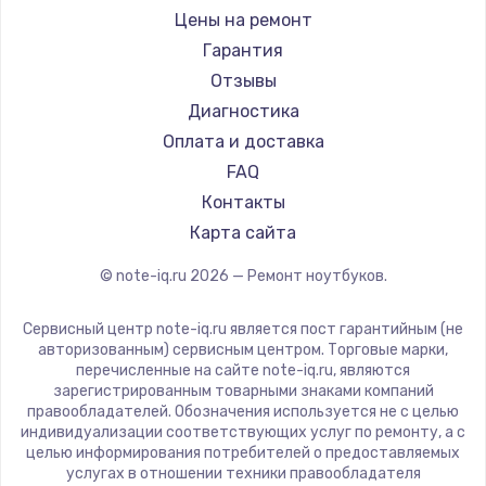
Ремонт ноутбуков iru
Gigabyte
Цены на ремонт
Ремонт ноутбуков Machenike
Aorus
Гарантия
Ремонт ноутбуков DEXP
Maibenben
Отзывы
Ремонт ноутбуков Teclast
Getac
Диагностика
Ремонт ноутбуков CHUWI
Epson
Оплата и доставка
Ремонт ноутбуков Colorful
Philips
FAQ
LG
Контакты
Panasonic
Карта сайта
Irbis
© note-iq.ru
2026
— Ремонт ноутбуков.
Thunderobot
Hasee
Сервисный центр note-iq.ru является пост гарантийным (не
ZTE
авторизованным) сервисным центром. Торговые марки,
перечисленные на сайте note-iq.ru, являются
Hiper
зарегистрированным товарными знаками компаний
Evga
правообладателей. Обозначения используется не с целью
индивидуализации соответствующих услуг по ремонту, а с
Google
целью информирования потребителей о предоставляемых
Echips
услугах в отношении техники правообладателя