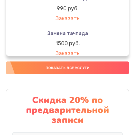
990 руб.
Заказать
Замена тачпада
1500 руб.
Заказать
Замена южного моста
ПОКАЗАТЬ ВСЕ УСЛУГИ
1950 руб.
Заказать
Скидка 20% по
Чистка от пыли
предварительной
1060 руб.
записи
Заказать