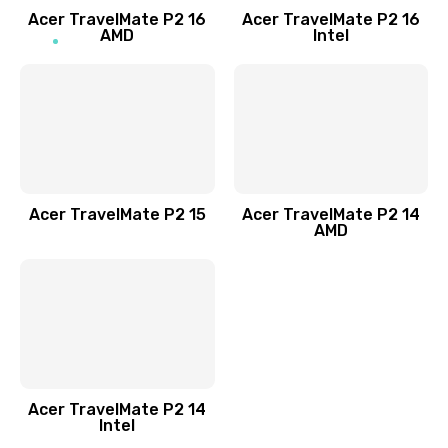
Acer TravelMate P2 16
Acer TravelMate P2 16
Замена процессора
AMD
Intel
1545 руб.
Заказать
Замена системы охлаждения
1645 руб.
Заказать
Acer TravelMate P2 15
Acer TravelMate P2 14
AMD
Замена термопасты
1095 руб.
Заказать
Замена шлейфа матрицы
Acer TravelMate P2 14
950 руб.
Intel
Заказать