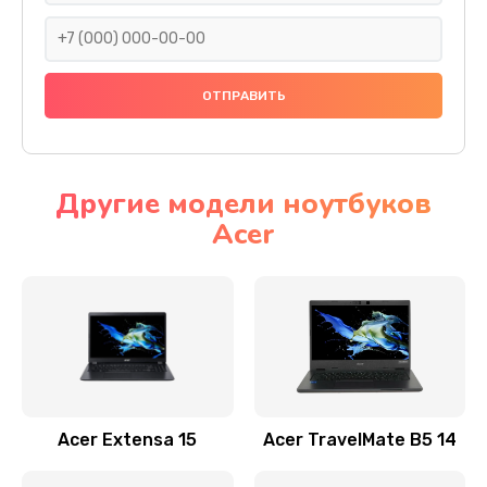
930 руб.
Заказать
Ремонт подсветки
1200 руб.
Заказать
Другие модели ноутбуков
Acer
Настройка BIOS
650 руб.
Заказать
Замена видеочипа
2500 руб.
Заказать
Acer Extensa 15
Acer TravelMate B5 14
Ремонт разъема питания