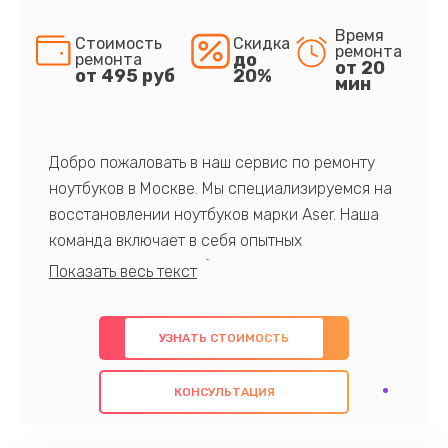
Время
Стоимость
Скидка
ремонта
до
ремонта
от 20
от 495 руб
20%
мин
Добро пожаловать в наш сервис по ремонту
ноутбуков в Москве. Мы специализируемся на
восстановлении ноутбуков марки Aser. Наша
команда включает в себя опытных
профессионалов с обширными знаниями и
многолетним опытом в данной области. Мы
предлагаем быстрый и качественный ремонт с
УЗНАТЬ СТОИМОСТЬ
использованием оригинальных компонентов, а
также гарантируем качество всех
КОНСУЛЬТАЦИЯ
проведенных работ. Наша цель - предоставить
клиентам надежное и профессиональное