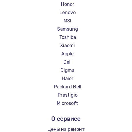
Ремонт ноутбуков Getac
Honor
Ремонт ноутбуков Epson
Lenovo
Ремонт ноутбуков Philips
MSI
Ремонт ноутбуков LG
Samsung
Ремонт ноутбуков Panasonic
Toshiba
Ремонт ноутбуков Irbis
Xiaomi
Ремонт ноутбуков Thunderobot
Apple
Ремонт ноутбуков Hasee
Dell
Ремонт ноутбуков ZTE
Digma
Ремонт ноутбуков Hiper
Haier
Ремонт ноутбуков Evga
Packard Bell
Ремонт ноутбуков Google
Prestigio
Ремонт ноутбуков Echips
Microsoft
Ремонт ноутбуков Ardor
Alienware
О сервисе
Ремонт ноутбуков Predator
Aquarius
Ремонт ноутбуков iru
Gigabyte
Цены на ремонт