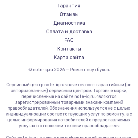
Ремонт ноутбуков Machenike
Aorus
Гарантия
Ремонт ноутбуков DEXP
Maibenben
Отзывы
Ремонт ноутбуков Teclast
Getac
Диагностика
Ремонт ноутбуков CHUWI
Epson
Оплата и доставка
Ремонт ноутбуков Colorful
Philips
FAQ
LG
Контакты
Panasonic
Карта сайта
Irbis
© note-iq.ru
2026
— Ремонт ноутбуков.
Thunderobot
Hasee
Сервисный центр note-iq.ru является пост гарантийным (не
ZTE
авторизованным) сервисным центром. Торговые марки,
перечисленные на сайте note-iq.ru, являются
Hiper
зарегистрированным товарными знаками компаний
Evga
правообладателей. Обозначения используется не с целью
индивидуализации соответствующих услуг по ремонту, а с
Google
целью информирования потребителей о предоставляемых
Echips
услугах в отношении техники правообладателя
Ardor