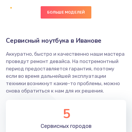
БОЛЬШЕ МОДЕЛЕЙ
Замена экрана
1095 руб.
Заказать
Сервисный ноутбука в Иванове
Замена северного моста
Аккуратно, быстро и качественно наши мастера
1950 руб.
проведут ремонт девайса. На постремонтный
Заказать
период предоставляется гарантия, поэтому
если во время дальнейшей эксплуатации
Ремонт цепей питания
техники возникнут какие-то проблемы, можно
снова обратиться к нам для их решения.
2500 руб.
Заказать
5
Замена жесткого диска
660 руб.
Сервисных
городов