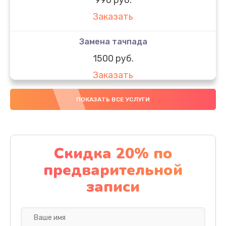
Заказать
Замена тачпада
1500 руб.
Заказать
Замена южного моста
ПОКАЗАТЬ ВСЕ УСЛУГИ
1950 руб.
Заказать
Скидка 20% по
Чистка от пыли
предварительной
1060 руб.
записи
Заказать
Настройка ОС