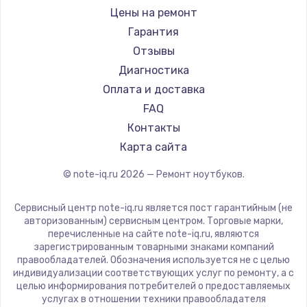
Ремонт ноутбуков iru
Gigabyte
Цены на ремонт
Ремонт ноутбуков Machenike
Aorus
Гарантия
Ремонт ноутбуков DEXP
Maibenben
Отзывы
Ремонт ноутбуков Teclast
Getac
Диагностика
Ремонт ноутбуков CHUWI
Epson
Оплата и доставка
Ремонт ноутбуков Colorful
Philips
FAQ
LG
Контакты
Panasonic
Карта сайта
Irbis
© note-iq.ru
2026
— Ремонт ноутбуков.
Thunderobot
Hasee
Сервисный центр note-iq.ru является пост гарантийным (не
ZTE
авторизованным) сервисным центром. Торговые марки,
перечисленные на сайте note-iq.ru, являются
Hiper
зарегистрированным товарными знаками компаний
Evga
правообладателей. Обозначения используется не с целью
индивидуализации соответствующих услуг по ремонту, а с
Google
целью информирования потребителей о предоставляемых
Echips
услугах в отношении техники правообладателя