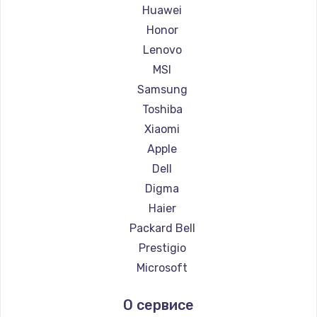
Ремонт ноутбуков Maibenben
Huawei
Ремонт ноутбуков Getac
Honor
Ремонт ноутбуков Epson
Lenovo
Ремонт ноутбуков Philips
MSI
Ремонт ноутбуков LG
Samsung
Ремонт ноутбуков Panasonic
Toshiba
Ремонт ноутбуков Irbis
Xiaomi
Ремонт ноутбуков Thunderobot
Apple
Ремонт ноутбуков Hasee
Dell
Ремонт ноутбуков ZTE
Digma
Ремонт ноутбуков Hiper
Haier
Ремонт ноутбуков Evga
Packard Bell
Ремонт ноутбуков Google
Prestigio
Ремонт ноутбуков Echips
Microsoft
Ремонт ноутбуков Ardor
Alienware
О сервисе
Ремонт ноутбуков Predator
Aquarius