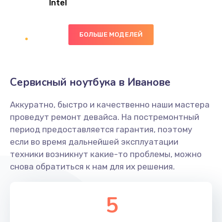
Intel
Заказать
БОЛЬШЕ МОДЕЛЕЙ
Замена экрана
1095 руб.
Заказать
Сервисный ноутбука в Иванове
Замена северного моста
Аккуратно, быстро и качественно наши мастера
1950 руб.
проведут ремонт девайса. На постремонтный
Заказать
период предоставляется гарантия, поэтому
если во время дальнейшей эксплуатации
Ремонт цепей питания
техники возникнут какие-то проблемы, можно
снова обратиться к нам для их решения.
2500 руб.
Заказать
5
Замена жесткого диска