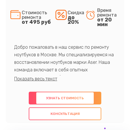
Время
Стоимость
Скидка
ремонта
до
ремонта
от 20
от 495 руб
20%
мин
Добро пожаловать в наш сервис по ремонту
ноутбуков в Москве. Мы специализируемся на
восстановлении ноутбуков марки Aser. Наша
команда включает в себя опытных
профессионалов с обширными знаниями и
многолетним опытом в данной области. Мы
предлагаем быстрый и качественный ремонт с
УЗНАТЬ СТОИМОСТЬ
использованием оригинальных компонентов, а
также гарантируем качество всех
КОНСУЛЬТАЦИЯ
проведенных работ. Наша цель - предоставить
клиентам надежное и профессиональное