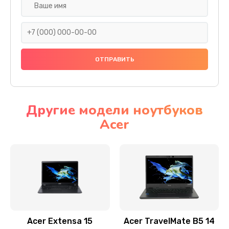
Настройка ОС
930 руб.
Заказать
Ремонт подсветки
1200 руб.
Заказать
Другие модели ноутбуков
Acer
Настройка BIOS
650 руб.
Заказать
Замена видеочипа
2500 руб.
Заказать
Acer Extensa 15
Acer TravelMate B5 14