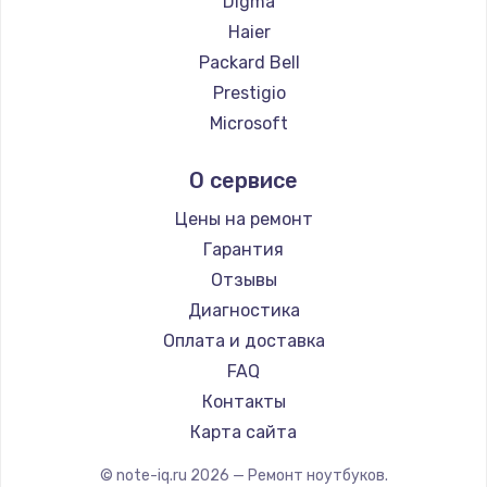
Digma
Ремонт ноутбуков Hiper
Haier
Ремонт ноутбуков Evga
Packard Bell
Ремонт ноутбуков Google
Prestigio
Ремонт ноутбуков Echips
Microsoft
Ремонт ноутбуков Ardor
Alienware
О сервисе
Ремонт ноутбуков Predator
Aquarius
Ремонт ноутбуков iru
Gigabyte
Цены на ремонт
Ремонт ноутбуков Machenike
Aorus
Гарантия
Ремонт ноутбуков DEXP
Maibenben
Отзывы
Ремонт ноутбуков Teclast
Getac
Диагностика
Ремонт ноутбуков CHUWI
Epson
Оплата и доставка
Ремонт ноутбуков Colorful
Philips
FAQ
LG
Контакты
Panasonic
Карта сайта
Irbis
© note-iq.ru
2026
— Ремонт ноутбуков.