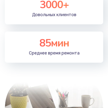
3000+
Заказать
Довольных
клиентов
Установка драйверов
725 руб.
Заказать
85мин
Замена вебкамеры
1400 руб.
Среднее время
ремонта
Заказать
Ремонт петель крышки
1190 руб.
Заказать
Настройка Wi-Fi
1100 руб.