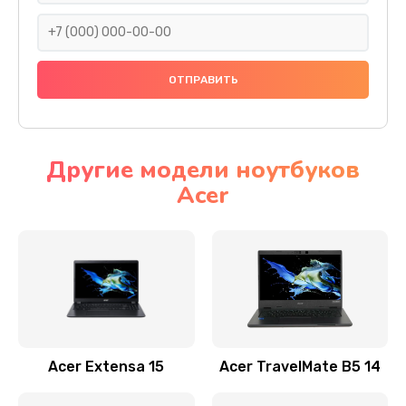
930 руб.
Заказать
Ремонт подсветки
1200 руб.
Заказать
Другие модели ноутбуков
Acer
Настройка BIOS
650 руб.
Заказать
Замена видеочипа
2500 руб.
Заказать
Acer Extensa 15
Acer TravelMate B5 14
Ремонт разъема питания