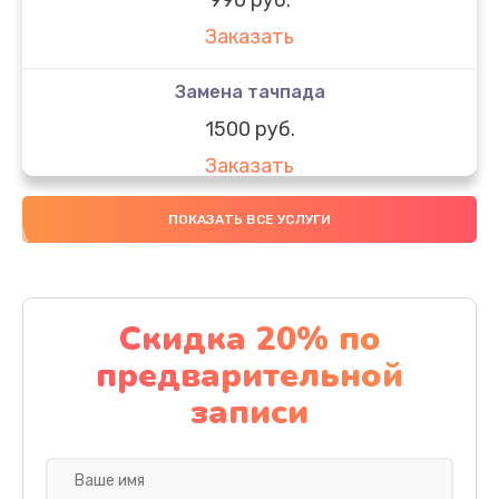
Заказать
Замена тачпада
1500 руб.
Заказать
Замена южного моста
ПОКАЗАТЬ ВСЕ УСЛУГИ
1950 руб.
Заказать
Скидка 20% по
Чистка от пыли
предварительной
1060 руб.
записи
Заказать
Настройка ОС