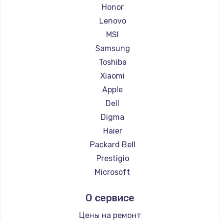
Ремонт ноутбуков Getac
Honor
Ремонт ноутбуков Epson
Lenovo
Ремонт ноутбуков Philips
MSI
Ремонт ноутбуков LG
Samsung
Ремонт ноутбуков Panasonic
Toshiba
Ремонт ноутбуков Irbis
Xiaomi
Ремонт ноутбуков Thunderobot
Apple
Ремонт ноутбуков Hasee
Dell
Ремонт ноутбуков ZTE
Digma
Ремонт ноутбуков Hiper
Haier
Ремонт ноутбуков Evga
Packard Bell
Ремонт ноутбуков Google
Prestigio
Ремонт ноутбуков Echips
Microsoft
Ремонт ноутбуков Ardor
Alienware
О сервисе
Ремонт ноутбуков Predator
Aquarius
Ремонт ноутбуков iru
Gigabyte
Цены на ремонт