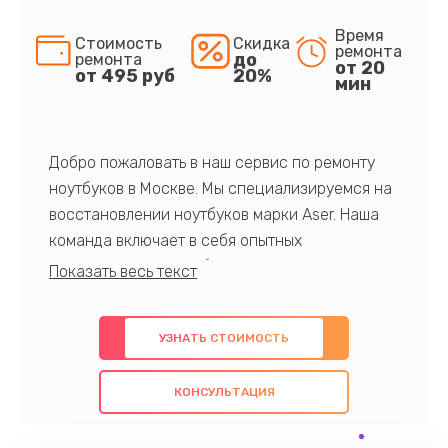
Время
Стоимость
Скидка
ремонта
до
ремонта
от 20
от 495 руб
20%
мин
Добро пожаловать в наш сервис по ремонту
ноутбуков в Москве. Мы специализируемся на
восстановлении ноутбуков марки Aser. Наша
команда включает в себя опытных
профессионалов с обширными знаниями и
многолетним опытом в данной области. Мы
предлагаем быстрый и качественный ремонт с
УЗНАТЬ СТОИМОСТЬ
использованием оригинальных компонентов, а
также гарантируем качество всех
КОНСУЛЬТАЦИЯ
проведенных работ. Наша цель - предоставить
клиентам надежное и профессиональное