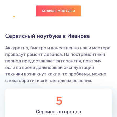
БОЛЬШЕ МОДЕЛЕЙ
Замена экрана
1095 руб.
Заказать
Сервисный ноутбука в Иванове
Замена северного моста
Аккуратно, быстро и качественно наши мастера
1950 руб.
проведут ремонт девайса. На постремонтный
Заказать
период предоставляется гарантия, поэтому
если во время дальнейшей эксплуатации
Ремонт цепей питания
техники возникнут какие-то проблемы, можно
снова обратиться к нам для их решения.
2500 руб.
Заказать
5
Замена жесткого диска
660 руб.
Сервисных
городов