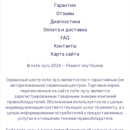
Ремонт ноутбуков Machenike
Aorus
Гарантия
Ремонт ноутбуков DEXP
Maibenben
Отзывы
Ремонт ноутбуков Teclast
Getac
Диагностика
Ремонт ноутбуков CHUWI
Epson
Оплата и доставка
Ремонт ноутбуков Colorful
Philips
FAQ
LG
Контакты
Panasonic
Карта сайта
Irbis
© note-iq.ru
2026
— Ремонт ноутбуков.
Thunderobot
Hasee
Сервисный центр note-iq.ru является пост гарантийным (не
ZTE
авторизованным) сервисным центром. Торговые марки,
перечисленные на сайте note-iq.ru, являются
Hiper
зарегистрированным товарными знаками компаний
Evga
правообладателей. Обозначения используется не с целью
индивидуализации соответствующих услуг по ремонту, а с
Google
целью информирования потребителей о предоставляемых
Echips
услугах в отношении техники правообладателя
Ardor