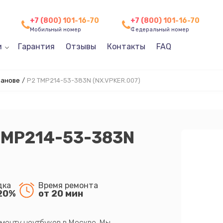
+7 (800) 101-16-70
+7 (800) 101-16-70
Мобильный номер
Федеральный номер
и
Гарантия
Отзывы
Контакты
FAQ
ванове
/
P2 TMP214-53-383N (NX.VPKER.007)
 TMP214-53-383N
дка
Время ремонта
20%
от 20 мин
монту ноутбуков в Москве. Мы