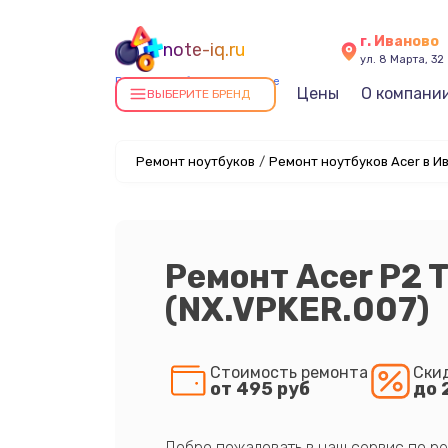
г. Иваново
note-iq.ru
ул. 8 Марта, 32
Ремонт ноутбуков в Иванове
Цены
О компани
ВЫБЕРИТЕ БРЕНД
Ремонт ноутбуков
/
Ремонт ноутбуков Acer в И
Ремонт Acer P2
(NX.VPKER.007)
Стоимость ремонта
Ски
от 495 руб
до 
Добро пожаловать в наш сервис по ре