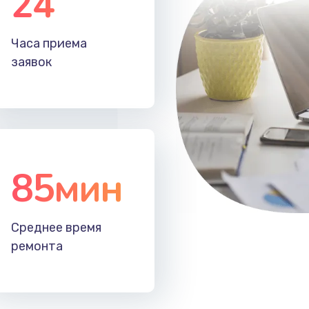
24
20 мин
1 год
Часа приема
40 мин
3 года
заявок
85мин
Среднее время
ремонта