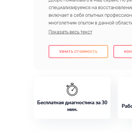
специализируемся на восстановлении
включает в себя опытных профессион
многолетним опытом в данной област
качественный ремонт с использовани
гарантируем качество всех проведенн
клиентам надежное и профессиональн
УЗНАТЬ СТОИМОСТЬ
КОН
потребности наилучшим образом. Не 
сейчас!
Бесплатная диагностика за 30
Рабо
мин.