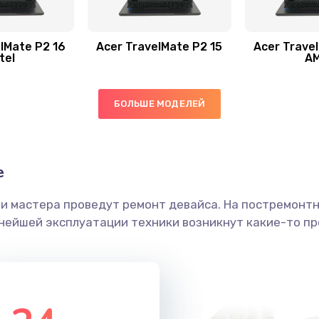
30 мин
2 года
50 мин
1 год
lMate P2 16
Acer TravelMate P2 15
Acer Trave
tel
A
60 мин
1 год
БОЛЬШЕ МОДЕЛЕЙ
50 мин
2 года
60 мин
3 года
е
ши мастера проведут ремонт девайса. На постремонт
30 мин
1 год
ьнейшей эксплуатации техники возникнут какие-то пр
20 мин
3 года
50 мин
3 года