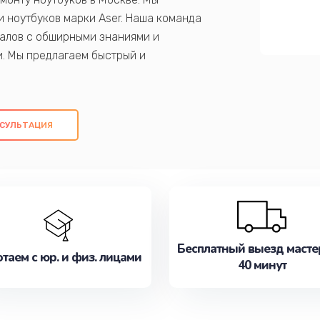
 ноутбуков марки Aser. Наша команда
алов с обширными знаниями и
и. Мы предлагаем быстрый и
ем оригинальных компонентов, а также
ых работ. Наша цель - предоставить
ое обслуживание, удовлетворяя их
СУЛЬТАЦИЯ
медлите записаться на ремонт уже
Бесплатный выезд масте
таем с юр. и физ. лицами
40 минут