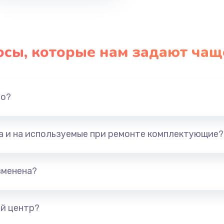
осы, которые нам задают чащ
но?
та и на используемые при ремонте комплектующие?
зменена?
й центр?