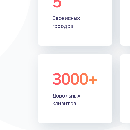
5
Настройка Wi-Fi
Сервисных
Замена HDMI
городов
3000+
Довольных
клиентов