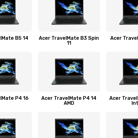
60 мин
2 года
30 мин
3 года
lMate B5 14
Acer TravelMate B3 Spin
Acer Trave
11
60 мин
3 года
20 мин
2 года
30 мин
2 года
lMate P4 16
Acer TravelMate P4 14
Acer Trave
AMD
In
50 мин
2 года
40 мин
2 года