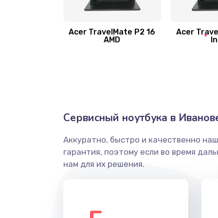
Замена шлейфа матрицы
Замена экрана
Acer TravelMate P2 16
Acer Trave
AMD
In
Замена северного моста
Ремонт цепей питания
Замена жесткого диска
Сервисный ноутбука в Иванов
Аккуратно, быстро и качественно на
Установка драйверов
гарантия, поэтому если во время дал
нам для их решения.
Замена вебкамеры
Ремонт петель крышки