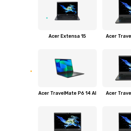
Замена USB порта
Замена звуковой карты
Acer Extensa 15
Acer Trave
Замена микрофона
Замена оперативной памяти
Замена процессора
Acer TravelMate P6 14 AI
Acer Trave
Замена системы охлаждения
Замена термопасты