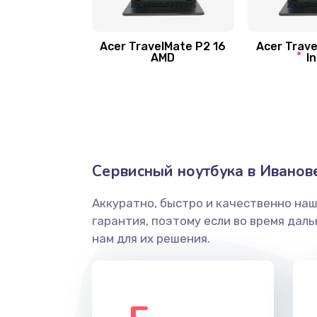
Замена шлейфа матрицы
Замена экрана
Acer TravelMate P2 16
Acer Trave
AMD
In
Замена северного моста
Ремонт цепей питания
Замена жесткого диска
Сервисный ноутбука в Иванов
Аккуратно, быстро и качественно на
Установка драйверов
гарантия, поэтому если во время дал
нам для их решения.
Замена вебкамеры
Ремонт петель крышки