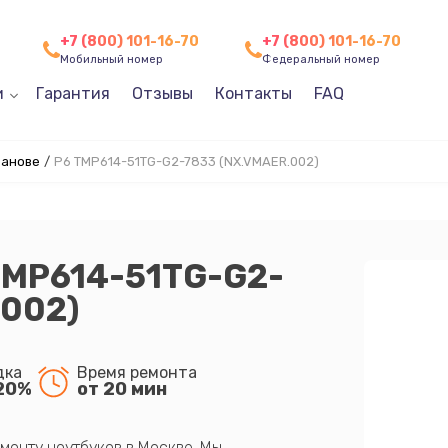
+7 (800) 101-16-70
+7 (800) 101-16-70
Мобильный номер
Федеральный номер
и
Гарантия
Отзывы
Контакты
FAQ
ванове
/
P6 TMP614-51TG-G2-7833 (NX.VMAER.002)
TMP614-51TG-G2-
.002)
дка
Время ремонта
20%
от 20 мин
монту ноутбуков в Москве. Мы