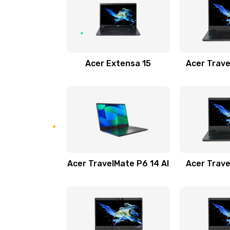
Замена USB порта
Замена звуковой карты
Acer Extensa 15
Acer Trave
Замена микрофона
Замена оперативной памяти
Замена процессора
Acer TravelMate P6 14 AI
Acer Trave
Замена системы охлаждения
Замена термопасты