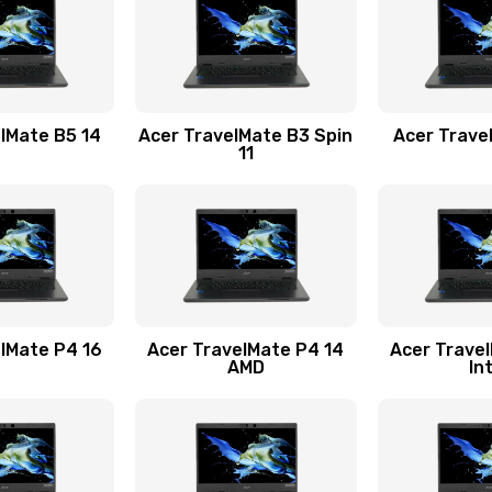
60 мин
3 года
20 мин
3 года
lMate B5 14
Acer TravelMate B3 Spin
Acer Trave
11
60 мин
3 года
30 мин
1 год
20 мин
1 год
lMate P4 16
Acer TravelMate P4 14
Acer Trave
AMD
In
50 мин
2 года
60 мин
1 год