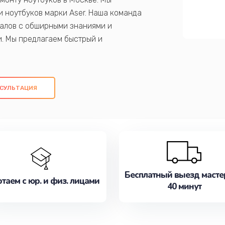
 ноутбуков марки Aser. Наша команда
алов с обширными знаниями и
и. Мы предлагаем быстрый и
ем оригинальных компонентов, а также
ых работ. Наша цель - предоставить
ое обслуживание, удовлетворяя их
СУЛЬТАЦИЯ
медлите записаться на ремонт уже
Бесплатный выезд масте
таем с юр. и физ. лицами
40 минут