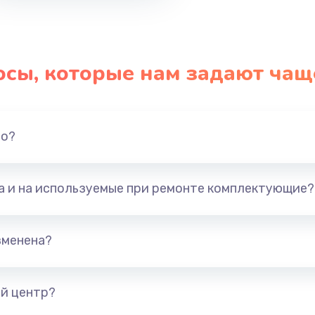
осы, которые нам задают чащ
но?
та и на используемые при ремонте комплектующие?
зменена?
й центр?