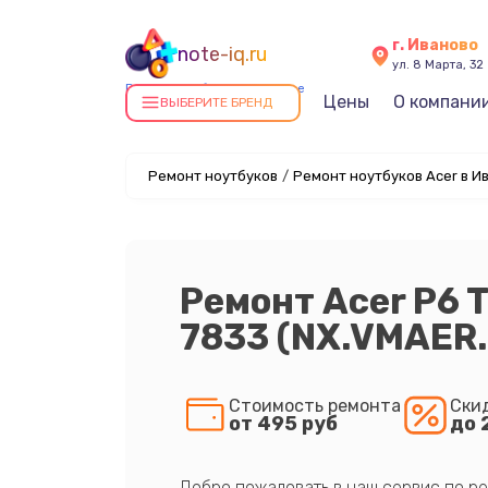
г. Иваново
note-iq.ru
ул. 8 Марта, 32
Ремонт ноутбуков в Иванове
Цены
О компани
ВЫБЕРИТЕ БРЕНД
Ремонт ноутбуков
/
Ремонт ноутбуков Acer в И
Ремонт Acer P6 
7833 (NX.VMAER
Стоимость ремонта
Ски
от 495 руб
до 
Добро пожаловать в наш сервис по ре