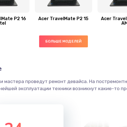
50 мин
1 год
50 мин
3 года
lMate P2 16
Acer TravelMate P2 15
Acer Trave
tel
A
60 мин
2 года
БОЛЬШЕ МОДЕЛЕЙ
40 мин
1 год
40 мин
1 год
е
ши мастера проведут ремонт девайса. На постремонт
60 мин
1 год
ьнейшей эксплуатации техники возникнут какие-то пр
20 мин
2 года
20 мин
1 год