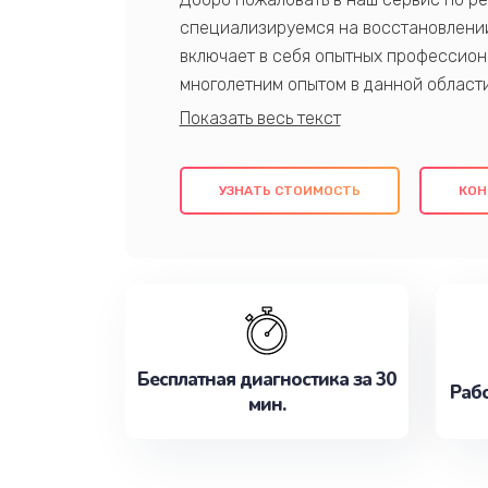
специализируемся на восстановлении
включает в себя опытных профессион
многолетним опытом в данной област
качественный ремонт с использовани
гарантируем качество всех проведенн
клиентам надежное и профессиональн
УЗНАТЬ СТОИМОСТЬ
КОН
потребности наилучшим образом. Не 
сейчас!
Бесплатная диагностика за 30
Рабо
мин.