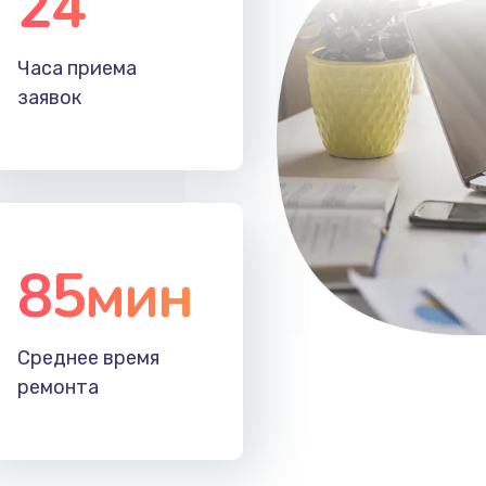
24
50 мин
1 год
Часа приема
40 мин
2 года
заявок
85мин
Среднее время
ремонта