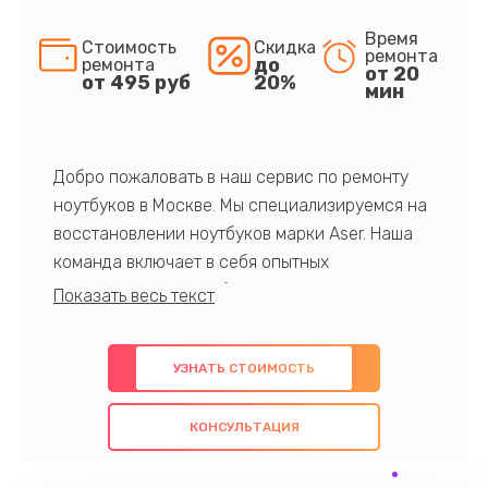
Время
Стоимость
Скидка
ремонта
до
ремонта
от 20
от 495 руб
20%
мин
Добро пожаловать в наш сервис по ремонту
ноутбуков в Москве. Мы специализируемся на
восстановлении ноутбуков марки Aser. Наша
команда включает в себя опытных
профессионалов с обширными знаниями и
многолетним опытом в данной области. Мы
предлагаем быстрый и качественный ремонт с
УЗНАТЬ СТОИМОСТЬ
использованием оригинальных компонентов, а
также гарантируем качество всех
КОНСУЛЬТАЦИЯ
проведенных работ. Наша цель - предоставить
клиентам надежное и профессиональное