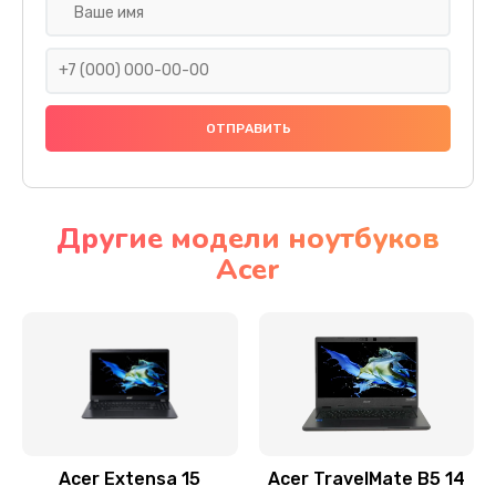
Настройка ОС
930 руб.
Заказать
Ремонт подсветки
1200 руб.
Заказать
Другие модели ноутбуков
Acer
Настройка BIOS
650 руб.
Заказать
Замена видеочипа
2500 руб.
Заказать
Acer Extensa 15
Acer TravelMate B5 14