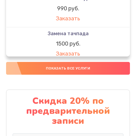
990 руб.
Заказать
Замена тачпада
1500 руб.
Заказать
Замена южного моста
ПОКАЗАТЬ ВСЕ УСЛУГИ
1950 руб.
Заказать
Скидка 20% по
Чистка от пыли
предварительной
1060 руб.
записи
Заказать