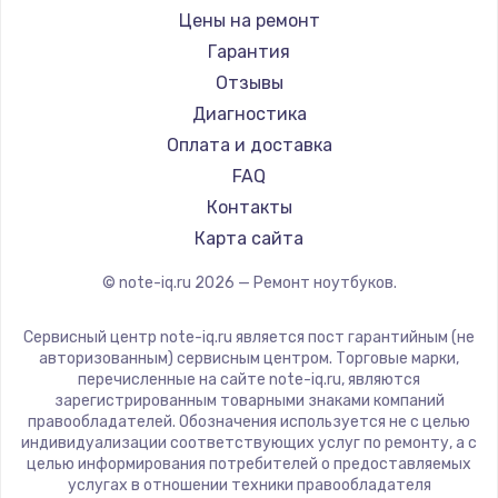
Ремонт ноутбуков iru
Gigabyte
Цены на ремонт
Ремонт ноутбуков Machenike
Aorus
Гарантия
Ремонт ноутбуков DEXP
Maibenben
Отзывы
Ремонт ноутбуков Teclast
Getac
Диагностика
Ремонт ноутбуков CHUWI
Epson
Оплата и доставка
Ремонт ноутбуков Colorful
Philips
FAQ
LG
Контакты
Panasonic
Карта сайта
Irbis
© note-iq.ru
2026
— Ремонт ноутбуков.
Thunderobot
Hasee
Сервисный центр note-iq.ru является пост гарантийным (не
ZTE
авторизованным) сервисным центром. Торговые марки,
перечисленные на сайте note-iq.ru, являются
Hiper
зарегистрированным товарными знаками компаний
Evga
правообладателей. Обозначения используется не с целью
индивидуализации соответствующих услуг по ремонту, а с
Google
целью информирования потребителей о предоставляемых
Echips
услугах в отношении техники правообладателя