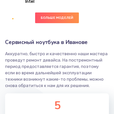
Intel
Заказать
БОЛЬШЕ МОДЕЛЕЙ
Замена экрана
1095 руб.
Заказать
Сервисный ноутбука в Иванове
Замена северного моста
Аккуратно, быстро и качественно наши мастера
1950 руб.
проведут ремонт девайса. На постремонтный
Заказать
период предоставляется гарантия, поэтому
если во время дальнейшей эксплуатации
Ремонт цепей питания
техники возникнут какие-то проблемы, можно
снова обратиться к нам для их решения.
2500 руб.
Заказать
5
Замена жесткого диска