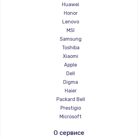
Ремонт ноутбуков Maibenben
Huawei
Ремонт ноутбуков Getac
Honor
Ремонт ноутбуков Epson
Lenovo
Ремонт ноутбуков Philips
MSI
Ремонт ноутбуков LG
Samsung
Ремонт ноутбуков Panasonic
Toshiba
Ремонт ноутбуков Irbis
Xiaomi
Ремонт ноутбуков Thunderobot
Apple
Ремонт ноутбуков Hasee
Dell
Ремонт ноутбуков ZTE
Digma
Ремонт ноутбуков Hiper
Haier
Ремонт ноутбуков Evga
Packard Bell
Ремонт ноутбуков Google
Prestigio
Ремонт ноутбуков Echips
Microsoft
Ремонт ноутбуков Ardor
Alienware
О сервисе
Ремонт ноутбуков Predator
Aquarius