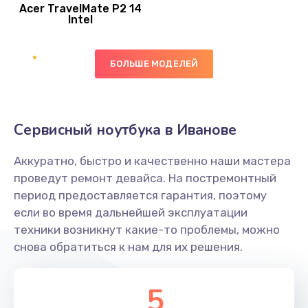
Acer TravelMate P2 14
950 руб.
Intel
Заказать
БОЛЬШЕ МОДЕЛЕЙ
Замена экрана
1095 руб.
Заказать
Сервисный ноутбука в Иванове
Замена северного моста
Аккуратно, быстро и качественно наши мастера
1950 руб.
проведут ремонт девайса. На постремонтный
Заказать
период предоставляется гарантия, поэтому
если во время дальнейшей эксплуатации
Ремонт цепей питания
техники возникнут какие-то проблемы, можно
снова обратиться к нам для их решения.
2500 руб.
Заказать
5
Замена жесткого диска