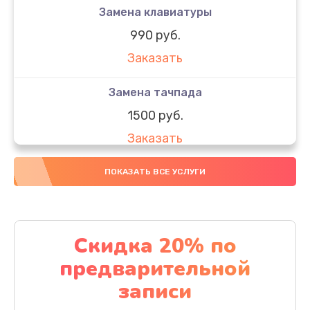
Замена клавиатуры
990 руб.
Заказать
Замена тачпада
1500 руб.
Заказать
Замена южного моста
ПОКАЗАТЬ ВСЕ УСЛУГИ
1950 руб.
Заказать
Скидка 20% по
Чистка от пыли
предварительной
1060 руб.
записи
Заказать