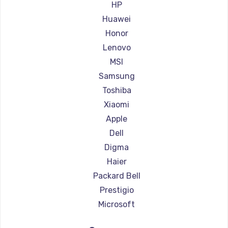
Ремонт ноутбуков Aorus
HP
Ремонт ноутбуков Maibenben
Huawei
Ремонт ноутбуков Getac
Honor
Ремонт ноутбуков Epson
Lenovo
Ремонт ноутбуков Philips
MSI
Ремонт ноутбуков LG
Samsung
Ремонт ноутбуков Panasonic
Toshiba
Ремонт ноутбуков Irbis
Xiaomi
Ремонт ноутбуков Thunderobot
Apple
Ремонт ноутбуков Hasee
Dell
Ремонт ноутбуков ZTE
Digma
Ремонт ноутбуков Hiper
Haier
Ремонт ноутбуков Evga
Packard Bell
Ремонт ноутбуков Google
Prestigio
Ремонт ноутбуков Echips
Microsoft
Ремонт ноутбуков Ardor
Alienware