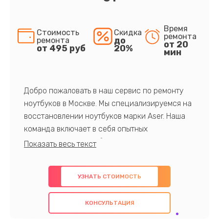
Время
Стоимость
Скидка
ремонта
до
ремонта
от 20
от 495 руб
20%
мин
Добро пожаловать в наш сервис по ремонту
ноутбуков в Москве. Мы специализируемся на
восстановлении ноутбуков марки Aser. Наша
команда включает в себя опытных
профессионалов с обширными знаниями и
многолетним опытом в данной области. Мы
предлагаем быстрый и качественный ремонт с
УЗНАТЬ СТОИМОСТЬ
использованием оригинальных компонентов, а
также гарантируем качество всех
КОНСУЛЬТАЦИЯ
проведенных работ. Наша цель - предоставить
клиентам надежное и профессиональное