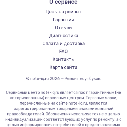
О сервисе
Ремонт ноутбуков Predator
Aquarius
Ремонт ноутбуков iru
Gigabyte
Цены на ремонт
Ремонт ноутбуков Machenike
Aorus
Гарантия
Ремонт ноутбуков DEXP
Maibenben
Отзывы
Ремонт ноутбуков Teclast
Getac
Диагностика
Ремонт ноутбуков CHUWI
Epson
Оплата и доставка
Ремонт ноутбуков Colorful
Philips
FAQ
LG
Контакты
Panasonic
Карта сайта
Irbis
© note-iq.ru
2026
— Ремонт ноутбуков.
Thunderobot
Hasee
Сервисный центр note-iq.ru является пост гарантийным (не
ZTE
авторизованным) сервисным центром. Торговые марки,
перечисленные на сайте note-iq.ru, являются
Hiper
зарегистрированным товарными знаками компаний
Evga
правообладателей. Обозначения используется не с целью
индивидуализации соответствующих услуг по ремонту, а с
Google
целью информирования потребителей о предоставляемых