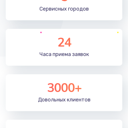
660 руб.
Сервисных
городов
Заказать
Установка драйверов
24
725 руб.
Заказать
Часа приема
заявок
Замена вебкамеры
1400 руб.
3000+
Заказать
Ремонт петель крышки
Довольных
клиентов
1190 руб.
Заказать