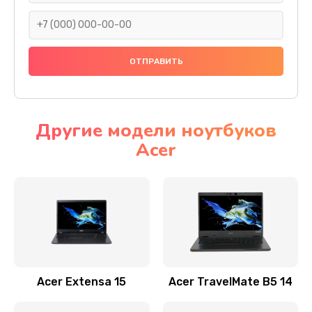
930 руб.
Заказать
Ремонт подсветки
1200 руб.
Заказать
Другие модели ноутбуков
Acer
Настройка BIOS
650 руб.
Заказать
Замена видеочипа
2500 руб.
Заказать
Acer Extensa 15
Acer TravelMate B5 14
Ремонт разъема питания