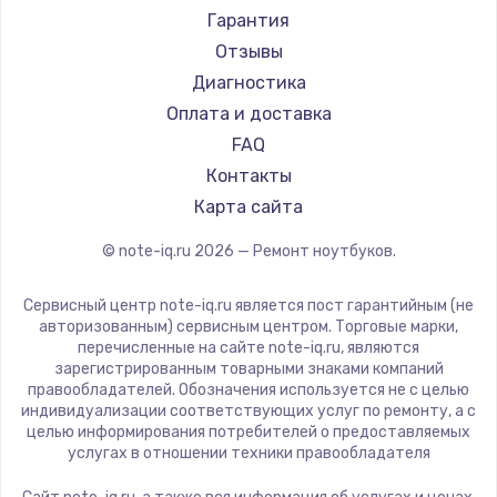
Ремонт ноутбуков Machenike
Aorus
Гарантия
Ремонт ноутбуков DEXP
Maibenben
Отзывы
Ремонт ноутбуков Teclast
Getac
Диагностика
Ремонт ноутбуков CHUWI
Epson
Оплата и доставка
Ремонт ноутбуков Colorful
Philips
FAQ
LG
Контакты
Panasonic
Карта сайта
Irbis
© note-iq.ru
2026
— Ремонт ноутбуков.
Thunderobot
Hasee
Сервисный центр note-iq.ru является пост гарантийным (не
ZTE
авторизованным) сервисным центром. Торговые марки,
перечисленные на сайте note-iq.ru, являются
Hiper
зарегистрированным товарными знаками компаний
Evga
правообладателей. Обозначения используется не с целью
индивидуализации соответствующих услуг по ремонту, а с
Google
целью информирования потребителей о предоставляемых
Echips
услугах в отношении техники правообладателя
Ardor