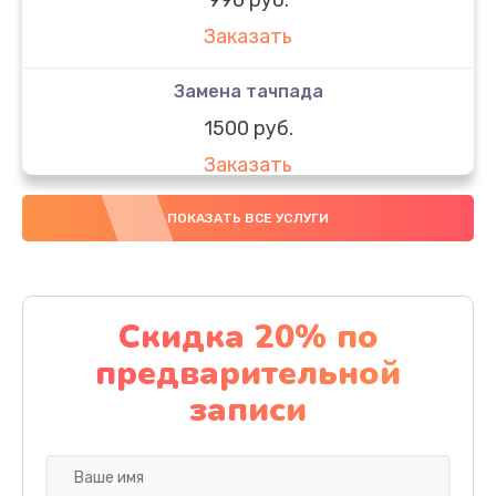
Заказать
Замена тачпада
1500 руб.
Заказать
Замена южного моста
ПОКАЗАТЬ ВСЕ УСЛУГИ
1950 руб.
Заказать
Скидка 20% по
Чистка от пыли
предварительной
1060 руб.
записи
Заказать
Настройка ОС