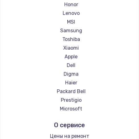
Ремонт ноутбуков Getac
Honor
Ремонт ноутбуков Epson
Lenovo
Ремонт ноутбуков Philips
MSI
Ремонт ноутбуков LG
Samsung
Ремонт ноутбуков Panasonic
Toshiba
Ремонт ноутбуков Irbis
Xiaomi
Ремонт ноутбуков Thunderobot
Apple
Ремонт ноутбуков Hasee
Dell
Ремонт ноутбуков ZTE
Digma
Ремонт ноутбуков Hiper
Haier
Ремонт ноутбуков Evga
Packard Bell
Ремонт ноутбуков Google
Prestigio
Ремонт ноутбуков Echips
Microsoft
Ремонт ноутбуков Ardor
Alienware
О сервисе
Ремонт ноутбуков Predator
Aquarius
Ремонт ноутбуков iru
Gigabyte
Цены на ремонт