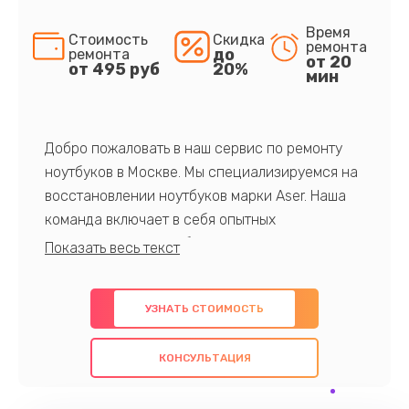
Время
Стоимость
Скидка
ремонта
до
ремонта
от 20
от 495 руб
20%
мин
Добро пожаловать в наш сервис по ремонту
ноутбуков в Москве. Мы специализируемся на
восстановлении ноутбуков марки Aser. Наша
команда включает в себя опытных
профессионалов с обширными знаниями и
многолетним опытом в данной области. Мы
предлагаем быстрый и качественный ремонт с
УЗНАТЬ СТОИМОСТЬ
использованием оригинальных компонентов, а
также гарантируем качество всех
КОНСУЛЬТАЦИЯ
проведенных работ. Наша цель - предоставить
клиентам надежное и профессиональное