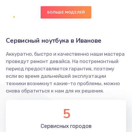
БОЛЬШЕ МОДЕЛЕЙ
Замена экрана
1095 руб.
Заказать
Сервисный ноутбука в Иванове
Замена северного моста
Аккуратно, быстро и качественно наши мастера
1950 руб.
проведут ремонт девайса. На постремонтный
Заказать
период предоставляется гарантия, поэтому
если во время дальнейшей эксплуатации
Ремонт цепей питания
техники возникнут какие-то проблемы, можно
снова обратиться к нам для их решения.
2500 руб.
Заказать
5
Замена жесткого диска
660 руб.
Сервисных
городов