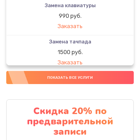
Замена клавиатуры
990 руб.
Заказать
Замена тачпада
1500 руб.
Заказать
Замена южного моста
ПОКАЗАТЬ ВСЕ УСЛУГИ
1950 руб.
Заказать
Скидка 20% по
Чистка от пыли
предварительной
1060 руб.
записи
Заказать