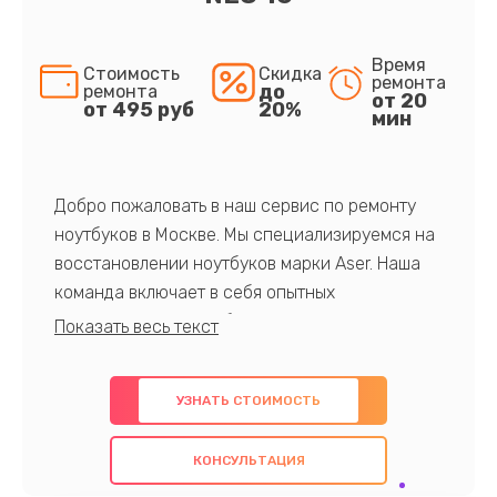
Время
Стоимость
Скидка
ремонта
до
ремонта
от 20
от 495 руб
20%
мин
Добро пожаловать в наш сервис по ремонту
ноутбуков в Москве. Мы специализируемся на
восстановлении ноутбуков марки Aser. Наша
команда включает в себя опытных
профессионалов с обширными знаниями и
многолетним опытом в данной области. Мы
предлагаем быстрый и качественный ремонт с
УЗНАТЬ СТОИМОСТЬ
использованием оригинальных компонентов, а
также гарантируем качество всех
КОНСУЛЬТАЦИЯ
проведенных работ. Наша цель - предоставить
клиентам надежное и профессиональное