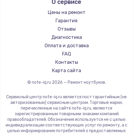
О сервисе
Ремонт ноутбуков Predator
Aquarius
Ремонт ноутбуков iru
Gigabyte
Цены на ремонт
Ремонт ноутбуков Machenike
Aorus
Гарантия
Ремонт ноутбуков DEXP
Maibenben
Отзывы
Ремонт ноутбуков Teclast
Getac
Диагностика
Ремонт ноутбуков CHUWI
Epson
Оплата и доставка
Ремонт ноутбуков Colorful
Philips
FAQ
LG
Контакты
Panasonic
Карта сайта
Irbis
© note-iq.ru
2026
— Ремонт ноутбуков.
Thunderobot
Hasee
Сервисный центр note-iq.ru является пост гарантийным (не
ZTE
авторизованным) сервисным центром. Торговые марки,
перечисленные на сайте note-iq.ru, являются
Hiper
зарегистрированным товарными знаками компаний
Evga
правообладателей. Обозначения используется не с целью
индивидуализации соответствующих услуг по ремонту, а с
Google
целью информирования потребителей о предоставляемых