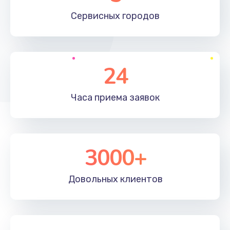
660 руб.
Сервисных
городов
Заказать
Установка драйверов
24
725 руб.
Заказать
Часа приема
заявок
Замена вебкамеры
1400 руб.
3000+
Заказать
Ремонт петель крышки
Довольных
клиентов
1190 руб.
Заказать