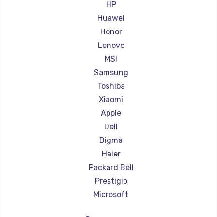
Ремонт ноутбуков Aorus
HP
Ремонт ноутбуков Maibenben
Huawei
Ремонт ноутбуков Getac
Honor
Ремонт ноутбуков Epson
Lenovo
Ремонт ноутбуков Philips
MSI
Ремонт ноутбуков LG
Samsung
Ремонт ноутбуков Panasonic
Toshiba
Ремонт ноутбуков Irbis
Xiaomi
Ремонт ноутбуков Thunderobot
Apple
Ремонт ноутбуков Hasee
Dell
Ремонт ноутбуков ZTE
Digma
Ремонт ноутбуков Hiper
Haier
Ремонт ноутбуков Evga
Packard Bell
Ремонт ноутбуков Google
Prestigio
Ремонт ноутбуков Echips
Microsoft
Ремонт ноутбуков Ardor
Alienware