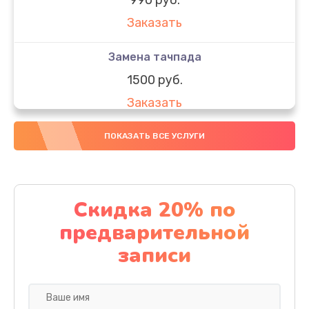
Заказать
Замена тачпада
1500 руб.
Заказать
Замена южного моста
ПОКАЗАТЬ ВСЕ УСЛУГИ
1950 руб.
Заказать
Скидка 20% по
Чистка от пыли
предварительной
1060 руб.
записи
Заказать
Настройка ОС