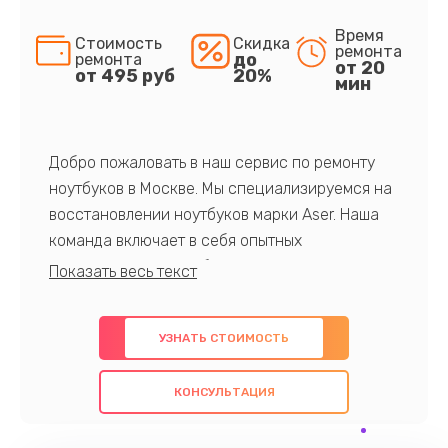
Время
Стоимость
Скидка
ремонта
до
ремонта
от 20
от 495 руб
20%
мин
Добро пожаловать в наш сервис по ремонту
ноутбуков в Москве. Мы специализируемся на
восстановлении ноутбуков марки Aser. Наша
команда включает в себя опытных
профессионалов с обширными знаниями и
многолетним опытом в данной области. Мы
предлагаем быстрый и качественный ремонт с
УЗНАТЬ СТОИМОСТЬ
использованием оригинальных компонентов, а
также гарантируем качество всех
КОНСУЛЬТАЦИЯ
проведенных работ. Наша цель - предоставить
клиентам надежное и профессиональное