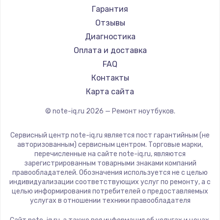
Ремонт ноутбуков Machenike
Aorus
Гарантия
Ремонт ноутбуков DEXP
Maibenben
Отзывы
Ремонт ноутбуков Teclast
Getac
Диагностика
Ремонт ноутбуков CHUWI
Epson
Оплата и доставка
Ремонт ноутбуков Colorful
Philips
FAQ
LG
Контакты
Panasonic
Карта сайта
Irbis
© note-iq.ru
2026
— Ремонт ноутбуков.
Thunderobot
Hasee
Сервисный центр note-iq.ru является пост гарантийным (не
ZTE
авторизованным) сервисным центром. Торговые марки,
перечисленные на сайте note-iq.ru, являются
Hiper
зарегистрированным товарными знаками компаний
Evga
правообладателей. Обозначения используется не с целью
индивидуализации соответствующих услуг по ремонту, а с
Google
целью информирования потребителей о предоставляемых
Echips
услугах в отношении техники правообладателя
Ardor