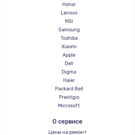
Ремонт ноутбуков Getac
Honor
Ремонт ноутбуков Epson
Lenovo
Ремонт ноутбуков Philips
MSI
Ремонт ноутбуков LG
Samsung
Ремонт ноутбуков Panasonic
Toshiba
Ремонт ноутбуков Irbis
Xiaomi
Ремонт ноутбуков Thunderobot
Apple
Ремонт ноутбуков Hasee
Dell
Ремонт ноутбуков ZTE
Digma
Ремонт ноутбуков Hiper
Haier
Ремонт ноутбуков Evga
Packard Bell
Ремонт ноутбуков Google
Prestigio
Ремонт ноутбуков Echips
Microsoft
Ремонт ноутбуков Ardor
Alienware
О сервисе
Ремонт ноутбуков Predator
Aquarius
Ремонт ноутбуков iru
Gigabyte
Цены на ремонт