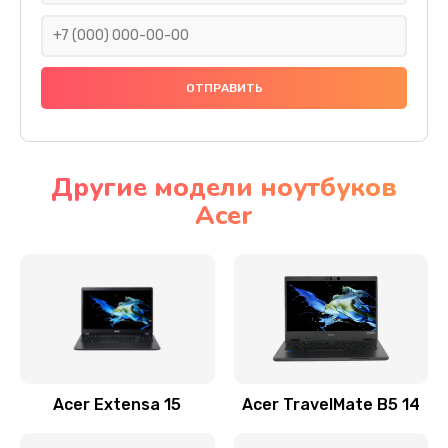
930 руб.
Заказать
Ремонт подсветки
1200 руб.
Заказать
Другие модели ноутбуков
Acer
Настройка BIOS
650 руб.
Заказать
Замена видеочипа
2500 руб.
Заказать
Acer Extensa 15
Acer TravelMate B5 14
Ремонт разъема питания