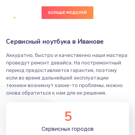
БОЛЬШЕ МОДЕЛЕЙ
Замена экрана
1095 руб.
Заказать
Сервисный ноутбука в Иванове
Замена северного моста
Аккуратно, быстро и качественно наши мастера
1950 руб.
проведут ремонт девайса. На постремонтный
Заказать
период предоставляется гарантия, поэтому
если во время дальнейшей эксплуатации
Ремонт цепей питания
техники возникнут какие-то проблемы, можно
снова обратиться к нам для их решения.
2500 руб.
Заказать
5
Замена жесткого диска
660 руб.
Сервисных
городов