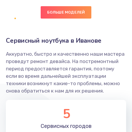
БОЛЬШЕ МОДЕЛЕЙ
Замена экрана
1095 руб.
Заказать
Сервисный ноутбука в Иванове
Замена северного моста
Аккуратно, быстро и качественно наши мастера
1950 руб.
проведут ремонт девайса. На постремонтный
Заказать
период предоставляется гарантия, поэтому
если во время дальнейшей эксплуатации
Ремонт цепей питания
техники возникнут какие-то проблемы, можно
снова обратиться к нам для их решения.
2500 руб.
Заказать
5
Замена жесткого диска
660 руб.
Сервисных
городов