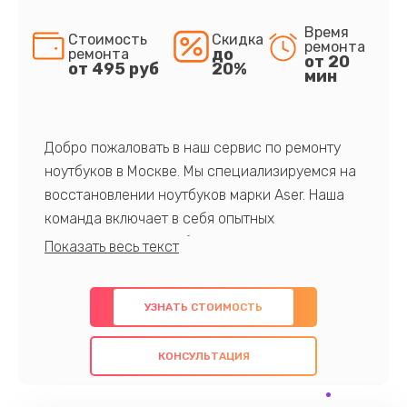
Время
Стоимость
Скидка
ремонта
до
ремонта
от 20
от 495 руб
20%
мин
Добро пожаловать в наш сервис по ремонту
ноутбуков в Москве. Мы специализируемся на
восстановлении ноутбуков марки Aser. Наша
команда включает в себя опытных
профессионалов с обширными знаниями и
многолетним опытом в данной области. Мы
предлагаем быстрый и качественный ремонт с
УЗНАТЬ СТОИМОСТЬ
использованием оригинальных компонентов, а
также гарантируем качество всех
КОНСУЛЬТАЦИЯ
проведенных работ. Наша цель - предоставить
клиентам надежное и профессиональное