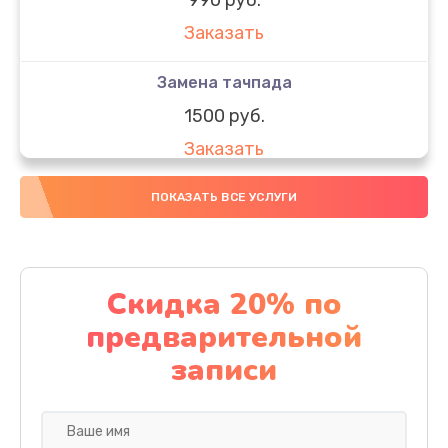
Заказать
Замена тачпада
1500 руб.
Заказать
Замена южного моста
ПОКАЗАТЬ ВСЕ УСЛУГИ
1950 руб.
Заказать
Скидка 20% по
Чистка от пыли
предварительной
1060 руб.
записи
Заказать
Настройка ОС