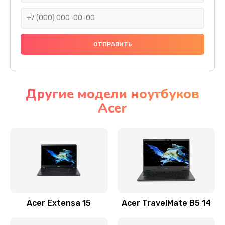
930 руб.
Заказать
Ремонт подсветки
1200 руб.
Заказать
Другие модели ноутбуков
Acer
Настройка BIOS
650 руб.
Заказать
Замена видеочипа
2500 руб.
Заказать
Acer Extensa 15
Acer TravelMate B5 14
Ремонт разъема питания