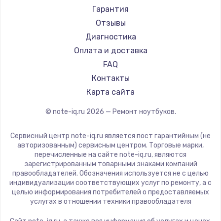
Ремонт ноутбуков Machenike
Aorus
Гарантия
Ремонт ноутбуков DEXP
Maibenben
Отзывы
Ремонт ноутбуков Teclast
Getac
Диагностика
Ремонт ноутбуков CHUWI
Epson
Оплата и доставка
Ремонт ноутбуков Colorful
Philips
FAQ
LG
Контакты
Panasonic
Карта сайта
Irbis
© note-iq.ru
2026
— Ремонт ноутбуков.
Thunderobot
Hasee
Сервисный центр note-iq.ru является пост гарантийным (не
ZTE
авторизованным) сервисным центром. Торговые марки,
перечисленные на сайте note-iq.ru, являются
Hiper
зарегистрированным товарными знаками компаний
Evga
правообладателей. Обозначения используется не с целью
индивидуализации соответствующих услуг по ремонту, а с
Google
целью информирования потребителей о предоставляемых
Echips
услугах в отношении техники правообладателя
Ardor