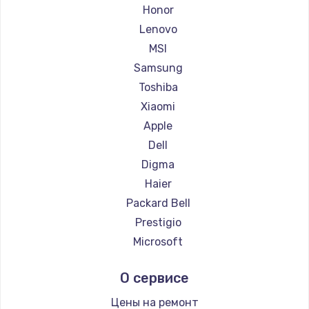
Ремонт ноутбуков Getac
Honor
Ремонт ноутбуков Epson
Lenovo
Ремонт ноутбуков Philips
MSI
Ремонт ноутбуков LG
Samsung
Ремонт ноутбуков Panasonic
Toshiba
Ремонт ноутбуков Irbis
Xiaomi
Ремонт ноутбуков Thunderobot
Apple
Ремонт ноутбуков Hasee
Dell
Ремонт ноутбуков ZTE
Digma
Ремонт ноутбуков Hiper
Haier
Ремонт ноутбуков Evga
Packard Bell
Ремонт ноутбуков Google
Prestigio
Ремонт ноутбуков Echips
Microsoft
Ремонт ноутбуков Ardor
Alienware
О сервисе
Ремонт ноутбуков Predator
Aquarius
Ремонт ноутбуков iru
Gigabyte
Цены на ремонт