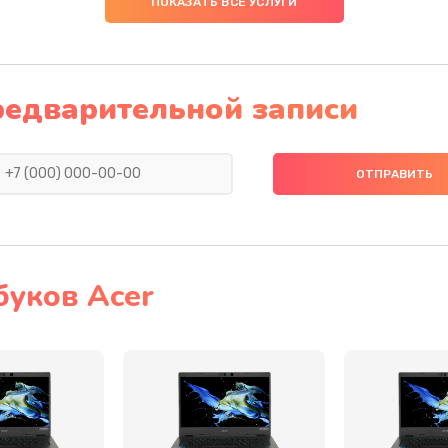
ПОКАЗАТЬ ВСЕ УСЛУГИ
40 мин
3 года
20 мин
2 года
редварительной записи
60 мин
1 год
50 мин
3 года
20 мин
3 года
буков Acer
20 мин
2 года
30 мин
2 года
40 мин
2 года