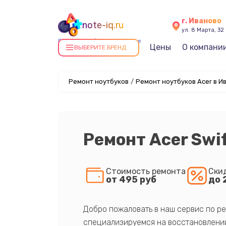
г. Иваново
note-iq.ru
ул. 8 Марта, 32
Ремонт ноутбуков в Иванове
Цены
О компани
ВЫБЕРИТЕ БРЕНД
Ремонт ноутбуков
/
Ремонт ноутбуков Acer в И
Ремонт Acer Swi
Стоимость ремонта
Ски
от 495 руб
до 
Добро пожаловать в наш сервис по ре
специализируемся на восстановлении