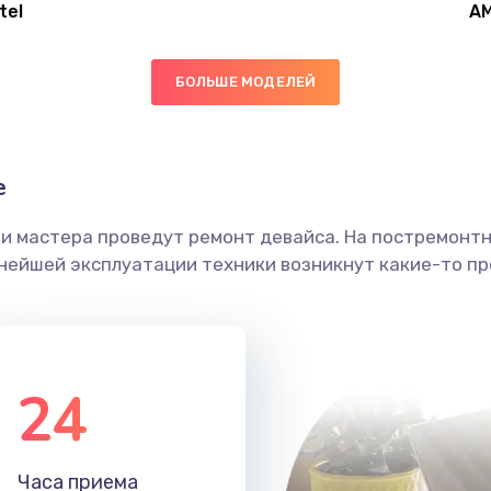
tel
A
60 мин
3 года
БОЛЬШЕ МОДЕЛЕЙ
20 мин
2 года
30 мин
2 года
е
ши мастера проведут ремонт девайса. На постремонт
50 мин
3 года
ьнейшей эксплуатации техники возникнут какие-то пр
30 мин
3 года
50 мин
3 года
24
60 мин
3 года
Часа приема
60 мин
1 год