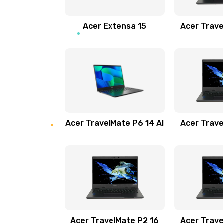
Замена звуковой карты
Acer Extensa 15
Acer Trave
Замена микрофона
Замена оперативной памяти
Замена процессора
Acer TravelMate P6 14 AI
Acer Trave
Замена системы охлаждения
Замена термопасты
Замена шлейфа матрицы
Замена экрана
Acer TravelMate P2 16
Acer Trave