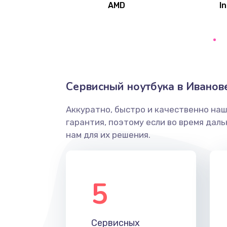
AMD
In
Замена северного моста
Ремонт цепей питания
Замена жесткого диска
Сервисный ноутбука в Иванов
Аккуратно, быстро и качественно на
Установка драйверов
гарантия, поэтому если во время дал
нам для их решения.
Замена вебкамеры
Ремонт петель крышки
5
Настройка Wi-Fi
Сервисных
Замена HDMI