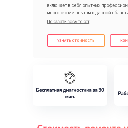
включает в себя опытных профессион
многолетним опытом в данной област
качественный ремонт с использовани
гарантируем качество всех проведенн
клиентам надежное и профессиональн
УЗНАТЬ СТОИМОСТЬ
КОН
потребности наилучшим образом. Не 
сейчас!
Бесплатная диагностика за 30
Рабо
мин.