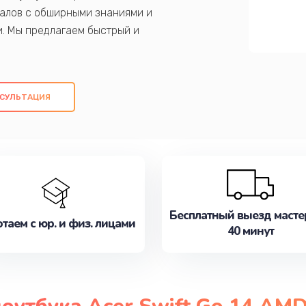
алов с обширными знаниями и
и. Мы предлагаем быстрый и
ем оригинальных компонентов, а также
ых работ. Наша цель - предоставить
ое обслуживание, удовлетворяя их
СУЛЬТАЦИЯ
медлите записаться на ремонт уже
Бесплатный выезд масте
таем с юр. и физ. лицами
40 минут