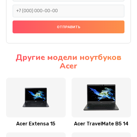
930 руб.
Заказать
Ремонт подсветки
1200 руб.
Заказать
Другие модели ноутбуков
Acer
Настройка BIOS
650 руб.
Заказать
Замена видеочипа
2500 руб.
Заказать
Acer Extensa 15
Acer TravelMate B5 14
Ремонт разъема питания