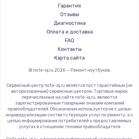
Ремонт ноутбуков Machenike
Aorus
Гарантия
Ремонт ноутбуков DEXP
Maibenben
Отзывы
Ремонт ноутбуков Teclast
Getac
Диагностика
Ремонт ноутбуков CHUWI
Epson
Оплата и доставка
Ремонт ноутбуков Colorful
Philips
FAQ
LG
Контакты
Panasonic
Карта сайта
Irbis
© note-iq.ru
2026
— Ремонт ноутбуков.
Thunderobot
Hasee
Сервисный центр note-iq.ru является пост гарантийным (не
ZTE
авторизованным) сервисным центром. Торговые марки,
перечисленные на сайте note-iq.ru, являются
Hiper
зарегистрированным товарными знаками компаний
Evga
правообладателей. Обозначения используется не с целью
индивидуализации соответствующих услуг по ремонту, а с
Google
целью информирования потребителей о предоставляемых
Echips
услугах в отношении техники правообладателя
Ardor