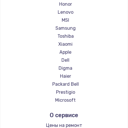
Ремонт ноутбуков Getac
Honor
Ремонт ноутбуков Epson
Lenovo
Ремонт ноутбуков Philips
MSI
Ремонт ноутбуков LG
Samsung
Ремонт ноутбуков Panasonic
Toshiba
Ремонт ноутбуков Irbis
Xiaomi
Ремонт ноутбуков Thunderobot
Apple
Ремонт ноутбуков Hasee
Dell
Ремонт ноутбуков ZTE
Digma
Ремонт ноутбуков Hiper
Haier
Ремонт ноутбуков Evga
Packard Bell
Ремонт ноутбуков Google
Prestigio
Ремонт ноутбуков Echips
Microsoft
Ремонт ноутбуков Ardor
Alienware
О сервисе
Ремонт ноутбуков Predator
Aquarius
Ремонт ноутбуков iru
Gigabyte
Цены на ремонт