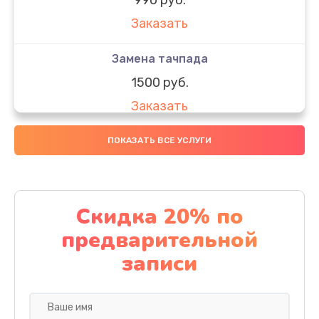
Заказать
Замена тачпада
1500 руб.
Заказать
Замена южного моста
ПОКАЗАТЬ ВСЕ УСЛУГИ
1950 руб.
Заказать
Скидка 20% по
Чистка от пыли
предварительной
1060 руб.
записи
Заказать
Настройка ОС