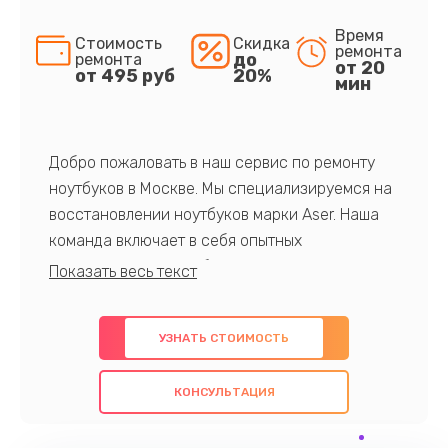
Время
Стоимость
Скидка
ремонта
до
ремонта
от 20
от 495 руб
20%
мин
Добро пожаловать в наш сервис по ремонту
ноутбуков в Москве. Мы специализируемся на
восстановлении ноутбуков марки Aser. Наша
команда включает в себя опытных
профессионалов с обширными знаниями и
многолетним опытом в данной области. Мы
предлагаем быстрый и качественный ремонт с
УЗНАТЬ СТОИМОСТЬ
использованием оригинальных компонентов, а
также гарантируем качество всех
КОНСУЛЬТАЦИЯ
проведенных работ. Наша цель - предоставить
клиентам надежное и профессиональное