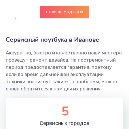
БОЛЬШЕ МОДЕЛЕЙ
Замена экрана
1095 руб.
Заказать
Сервисный ноутбука в Иванове
Замена северного моста
Аккуратно, быстро и качественно наши мастера
1950 руб.
проведут ремонт девайса. На постремонтный
Заказать
период предоставляется гарантия, поэтому
если во время дальнейшей эксплуатации
Ремонт цепей питания
техники возникнут какие-то проблемы, можно
снова обратиться к нам для их решения.
2500 руб.
Заказать
5
Замена жесткого диска
660 руб.
Сервисных
городов