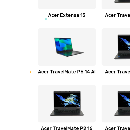
Замена звуковой карты
Acer Extensa 15
Acer Trave
Замена микрофона
Замена оперативной памяти
Замена процессора
Acer TravelMate P6 14 AI
Acer Trave
Замена системы охлаждения
Замена термопасты
Замена шлейфа матрицы
Замена экрана
Acer TravelMate P2 16
Acer Trave