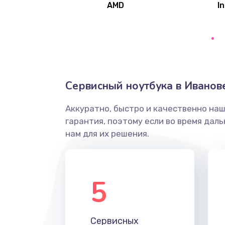
AMD
In
Замена северного моста
Ремонт цепей питания
Замена жесткого диска
Сервисный ноутбука в Иванов
Аккуратно, быстро и качественно на
Установка драйверов
гарантия, поэтому если во время дал
нам для их решения.
Замена вебкамеры
Ремонт петель крышки
5
Настройка Wi-Fi
Сервисных
Замена HDMI