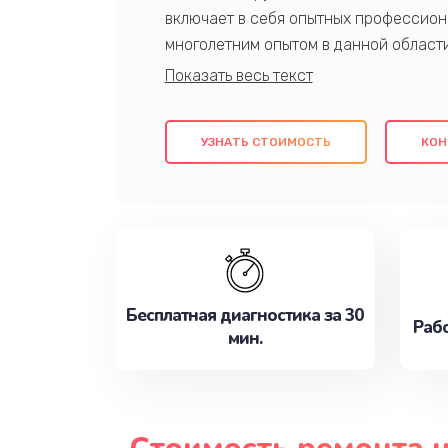
включает в себя опытных профессион
многолетним опытом в данной област
качественный ремонт с использовани
гарантируем качество всех проведенн
клиентам надежное и профессиональн
УЗНАТЬ СТОИМОСТЬ
КОН
потребности наилучшим образом. Не 
сейчас!
Бесплатная диагностика за 30
Рабо
мин.