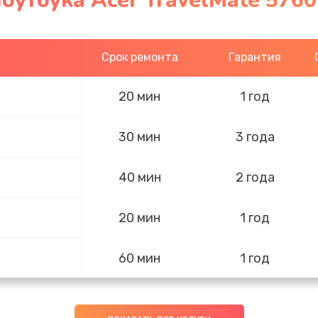
оутбука Acer TravelMate 5760
Срок ремонта
Гарантия
20 мин
1 год
30 мин
3 года
40 мин
2 года
20 мин
1 год
60 мин
1 год
20 мин
1 год