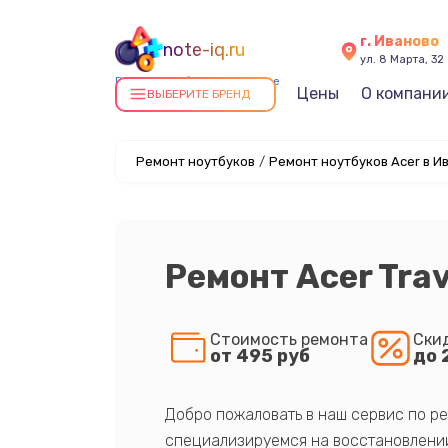
г. Иваново
note-iq.ru
ул. 8 Марта, 32
Ремонт ноутбуков в Иванове
Цены
О компани
ВЫБЕРИТЕ БРЕНД
Ремонт ноутбуков
/
Ремонт ноутбуков Acer в И
Ремонт Acer Tra
Стоимость ремонта
Ски
от 495 руб
до 
Добро пожаловать в наш сервис по ре
специализируемся на восстановлении