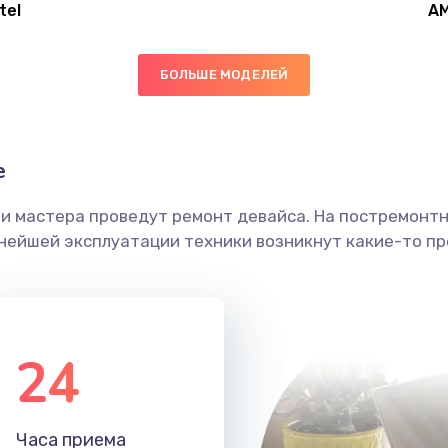
tel
A
30 мин
2 года
БОЛЬШЕ МОДЕЛЕЙ
30 мин
3 года
50 мин
2 года
е
ши мастера проведут ремонт девайса. На постремонт
30 мин
2 года
ьнейшей эксплуатации техники возникнут какие-то пр
30 мин
3 года
50 мин
3 года
24
50 мин
2 года
Часа приема
30 мин
1 год