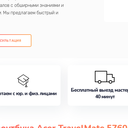
алов с обширными знаниями и
и. Мы предлагаем быстрый и
ем оригинальных компонентов, а также
ых работ. Наша цель - предоставить
ое обслуживание, удовлетворяя их
СУЛЬТАЦИЯ
медлите записаться на ремонт уже
Бесплатный выезд масте
таем с юр. и физ. лицами
40 минут