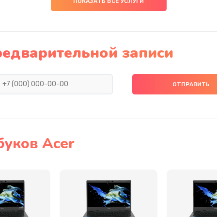
ПОКАЗАТЬ ВСЕ УСЛУГИ
20 мин
1 год
20 мин
1 год
редварительной записи
60 мин
3 года
40 мин
1 год
50 мин
2 года
буков Acer
60 мин
1 год
50 мин
1 год
60 мин
3 года