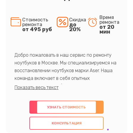
Время
Стоимость
Скидка
ремонта
до
ремонта
от 20
от 495 руб
20%
мин
Добро пожаловать в наш сервис по ремонту
ноутбуков в Москве. Мы специализируемся на
восстановлении ноутбуков марки Aser. Наша
команда включает в себя опытных
профессионалов с обширными знаниями и
многолетним опытом в данной области. Мы
предлагаем быстрый и качественный ремонт с
УЗНАТЬ СТОИМОСТЬ
использованием оригинальных компонентов, а
также гарантируем качество всех
КОНСУЛЬТАЦИЯ
проведенных работ. Наша цель - предоставить
клиентам надежное и профессиональное