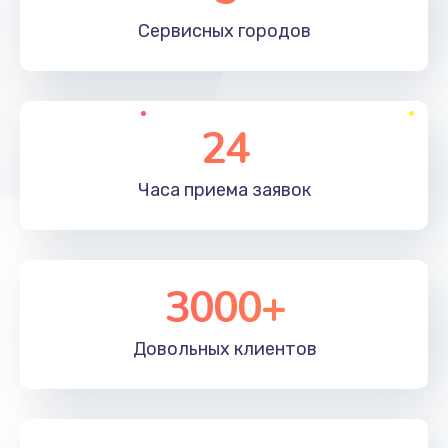
660 руб.
Сервисных
городов
Заказать
Установка драйверов
24
725 руб.
Заказать
Часа приема
заявок
Замена вебкамеры
1400 руб.
3000+
Заказать
Ремонт петель крышки
Довольных
клиентов
1190 руб.
Заказать