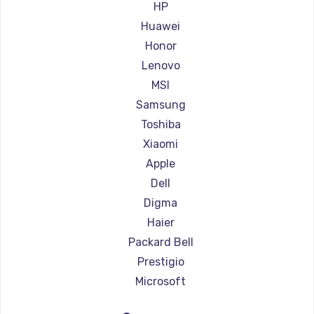
Ремонт ноутбуков Aorus
HP
Ремонт ноутбуков Maibenben
Huawei
Ремонт ноутбуков Getac
Honor
Ремонт ноутбуков Epson
Lenovo
Ремонт ноутбуков Philips
MSI
Ремонт ноутбуков LG
Samsung
Ремонт ноутбуков Panasonic
Toshiba
Ремонт ноутбуков Irbis
Xiaomi
Ремонт ноутбуков Thunderobot
Apple
Ремонт ноутбуков Hasee
Dell
Ремонт ноутбуков ZTE
Digma
Ремонт ноутбуков Hiper
Haier
Ремонт ноутбуков Evga
Packard Bell
Ремонт ноутбуков Google
Prestigio
Ремонт ноутбуков Echips
Microsoft
Ремонт ноутбуков Ardor
Alienware