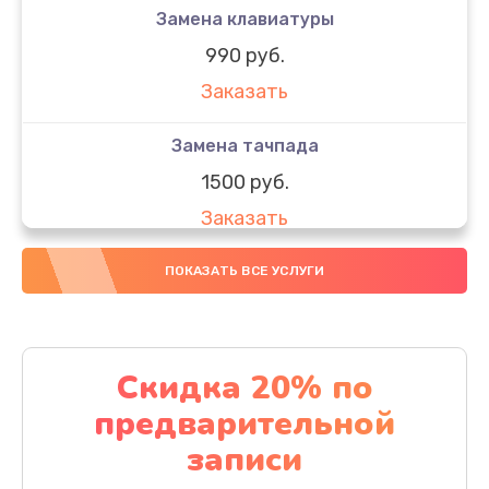
Замена клавиатуры
990 руб.
Заказать
Замена тачпада
1500 руб.
Заказать
Замена южного моста
ПОКАЗАТЬ ВСЕ УСЛУГИ
1950 руб.
Заказать
Скидка 20% по
Чистка от пыли
предварительной
1060 руб.
записи
Заказать