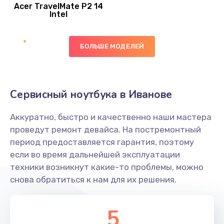
Acer TravelMate P2 14
950 руб.
Intel
Заказать
БОЛЬШЕ МОДЕЛЕЙ
Замена экрана
1095 руб.
Заказать
Сервисный ноутбука в Иванове
Замена северного моста
Аккуратно, быстро и качественно наши мастера
1950 руб.
проведут ремонт девайса. На постремонтный
Заказать
период предоставляется гарантия, поэтому
если во время дальнейшей эксплуатации
Ремонт цепей питания
техники возникнут какие-то проблемы, можно
снова обратиться к нам для их решения.
2500 руб.
Заказать
5
Замена жесткого диска