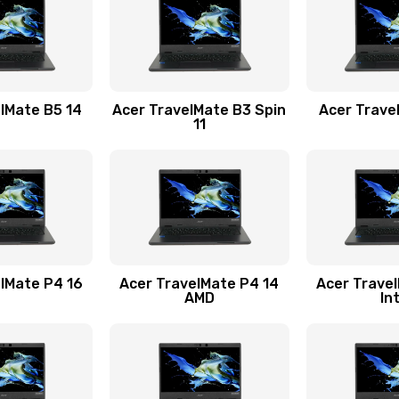
50 мин
2 года
60 мин
1 год
lMate B5 14
Acer TravelMate B3 Spin
Acer Trave
11
40 мин
1 год
20 мин
2 года
60 мин
2 года
lMate P4 16
Acer TravelMate P4 14
Acer Trave
AMD
In
30 мин
3 года
30 мин
2 года