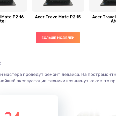
40 мин
2 года
30 мин
3 года
lMate P2 16
Acer TravelMate P2 15
Acer Trave
tel
A
60 мин
3 года
БОЛЬШЕ МОДЕЛЕЙ
40 мин
1 год
50 мин
2 года
е
ши мастера проведут ремонт девайса. На постремонт
20 мин
2 года
ьнейшей эксплуатации техники возникнут какие-то пр
40 мин
2 года
30 мин
2 года