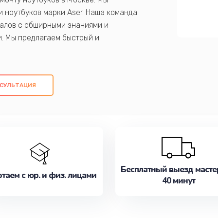
 ноутбуков марки Aser. Наша команда
алов с обширными знаниями и
и. Мы предлагаем быстрый и
ем оригинальных компонентов, а также
ых работ. Наша цель - предоставить
ое обслуживание, удовлетворяя их
СУЛЬТАЦИЯ
медлите записаться на ремонт уже
Бесплатный выезд масте
таем с юр. и физ. лицами
40 минут