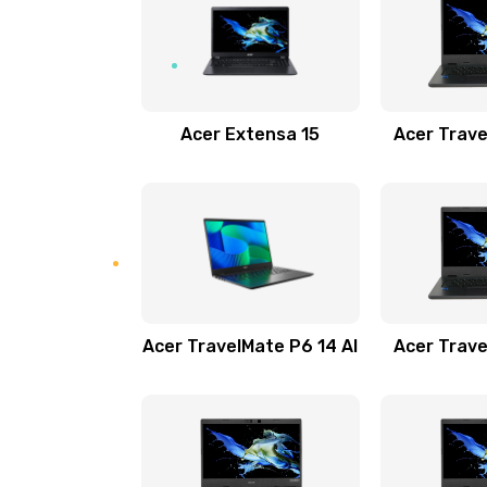
Замена USB порта
Замена звуковой карты
Acer Extensa 15
Acer Trave
Замена микрофона
Замена оперативной памяти
Замена процессора
Acer TravelMate P6 14 AI
Acer Trave
Замена системы охлаждения
Замена термопасты