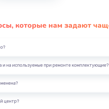
осы, которые нам задают чащ
но?
та и на используемые при ремонте комплектующие?
зменена?
й центр?