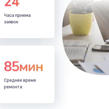
24
40 мин
3 года
Часа приема
30 мин
3 года
заявок
85мин
Среднее время
ремонта