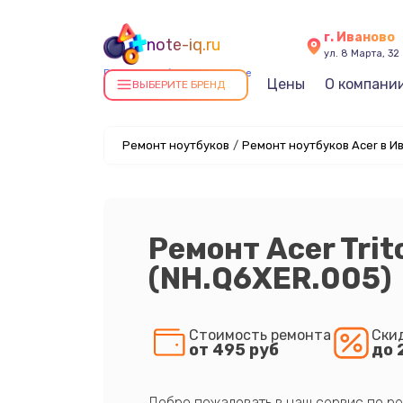
г. Иваново
note-iq.ru
ул. 8 Марта, 32
Ремонт ноутбуков в Иванове
Цены
О компани
ВЫБЕРИТЕ БРЕНД
Ремонт ноутбуков
/
Ремонт ноутбуков Acer в И
Ремонт Acer Tri
(NH.Q6XER.005)
Стоимость ремонта
Ски
от 495 руб
до 
Добро пожаловать в наш сервис по ре