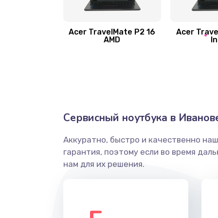
Замена шлейфа матрицы
Замена экрана
Acer TravelMate P2 16
Acer Trave
AMD
In
Замена северного моста
Ремонт цепей питания
Замена жесткого диска
Сервисный ноутбука в Иванов
Аккуратно, быстро и качественно на
Установка драйверов
гарантия, поэтому если во время дал
нам для их решения.
Замена вебкамеры
Ремонт петель крышки