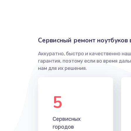
Замена оперативной памяти
Замена жесткого диска
Сервисный ремонт ноутбуков 
Замена микрофона
Аккуратно, быстро и качественно на
гарантия, поэтому если во время дал
Замена вебкамеры
нам для их решения.
Замена USB порта
5
Ремонт разъема питания
Ремонт петель крышки
Сервисных
городов
Замена южного моста