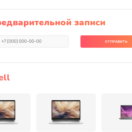
50 мин
1 год
редварительной записи
60 мин
3 года
20 мин
1 год
40 мин
3 года
ll
30 мин
2 года
60 мин
1 год
20 мин
2 года