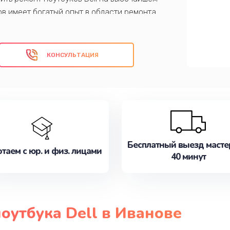
в имеет богатый опыт в области ремонта
 и надежность проведенных работ. Мы
рое и качественное обслуживание, а
ных работ.
КОНСУЛЬТАЦИЯ
ас!
Бесплатный выезд масте
таем с юр. и физ. лицами
40 минут
оутбука Dell в Иванове