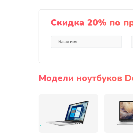
Замена SSD ноутбука Dell
Скидка 20% по п
Установка драйверов
Замена видеочипа
Замена материнской платы
Модели ноутбуков De
Замена шлейфа матрицы
Ремонт цепей питания
Замена звуковой карты