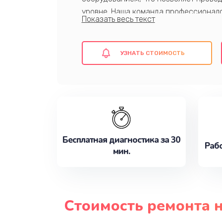
уровне. Наша команда профессионало
ноутбуков, что гарантирует качество
предлагаем конкурентные цены, быст
также гарантию на все виды проведен
УЗНАТЬ СТОИМОСТЬ
Записаться на ремонт стоит уже сейч
Бесплатная диагностика за 30
Рабо
мин.
Стоимость ремонта н