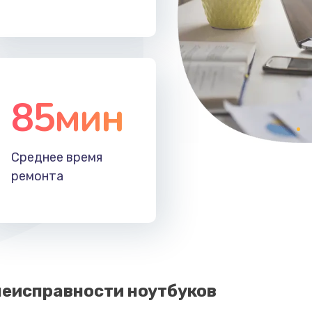
50 мин
1 год
40 мин
2 года
85мин
20 мин
3 года
20 мин
1 год
Среднее время
ремонта
еисправности ноутбуков