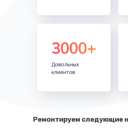
Замена северного моста
Замена тачпада
3000+
Замена корпуса
Замена процессора
Довольных
клиентов
Ремонтируем следующие н