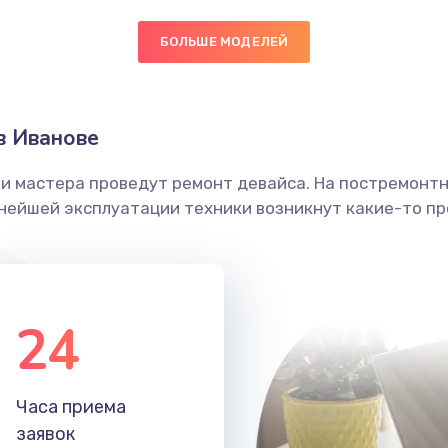
60 мин
2 года
БОЛЬШЕ МОДЕЛЕЙ
50 мин
2 года
в Иванове
60 мин
1 год
ши мастера проведут ремонт девайса. На постремонт
ьнейшей эксплуатации техники возникнут какие-то пр
40 мин
3 года
60 мин
2 года
24
50 мин
2 года
20 мин
3 года
Часа приема
заявок
20 мин
1 год