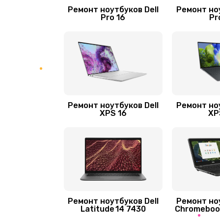
Замена шим-контроллера
Ремонт ноутбуков Dell
Ремонт ноу
Pro 16
Pr
Замена контроллера питания
Замена системы охлаждения
Замена разъёмов (HDMI, DVI, Ди
порта)
Ремонт ноутбуков Dell
Ремонт ноу
XPS 16
XP
Замена аккумулятора
Замена видеокарты
Замена термопасты
Ремонт ноутбуков Dell
Ремонт ноу
Latitude 14 7430
Chromebook
Замена экрана