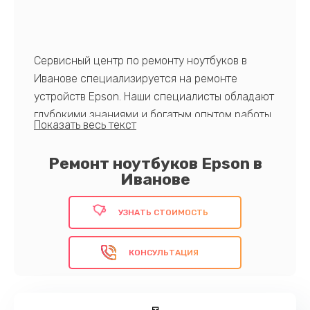
Сервисный центр по ремонту ноутбуков в
Иванове специализируется на ремонте
устройств Epson. Наши специалисты обладают
глубокими знаниями и богатым опытом работы
с оборудованием данного производителя.
Предлагаем быстрый и качественный ремонт,
Ремонт ноутбуков Epson в
используя оригинальные запчасти, а также
Иванове
гарантию на все виды работ. Удовлетворяем
потребности даже самых взыскательных
УЗНАТЬ СТОИМОСТЬ
клиентов!
КОНСУЛЬТАЦИЯ
Запишитесь к нам на ремонт!