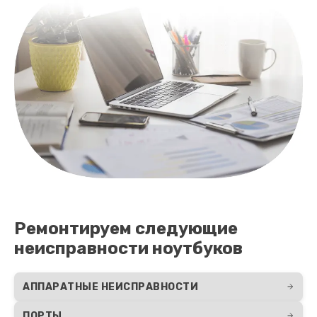
Чистка от пыли
990 руб.
Заказать
Ремонт вебкамеры
750 руб.
Заказать
Замена тачпада
990 руб.
Ремонтируем следующие
Заказать
неисправности ноутбуков
Настройка ОС ноутбука Epson
820 руб.
АППАРАТНЫЕ НЕИСПРАВНОСТИ
Заказать
ПОРТЫ