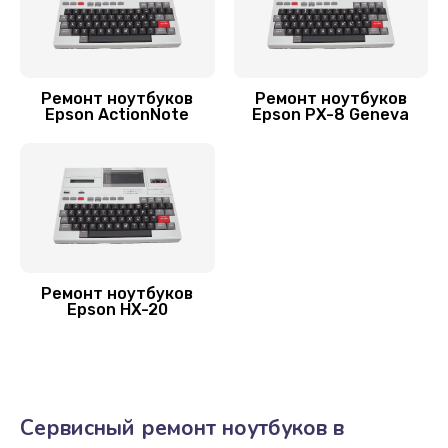
800 руб.
Заказать
Замена аккумулятора
Ремонт ноутбуков
Ремонт ноутбуков
Epson ActionNote
Epson PX-8 Geneva
620 руб.
Заказать
Замена SSD ноутбука Epson
1490 руб.
Заказать
Ремонт ноутбуков
Epson HX-20
Замена HDD (замена жёсткого диска)
500 руб.
Заказать
Сервисный ремонт ноутбуков в
Установка драйверов Windows