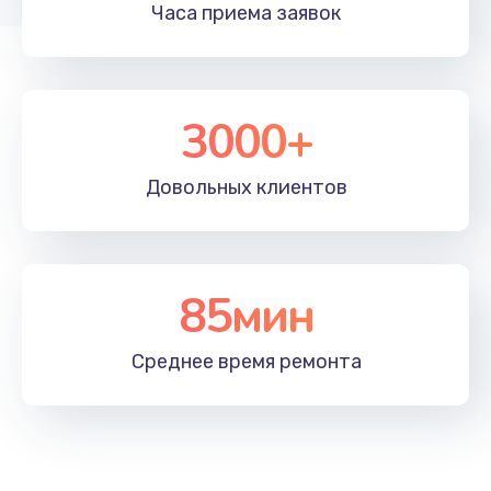
Замена северного моста
Часа приема
заявок
2750 руб.
Заказать
3000+
Замена шлейфа
700 руб.
Довольных
клиентов
Заказать
Замена микрофона
600 руб.
85мин
Заказать
Среднее время
ремонта
Ремонт южного моста
1500 руб.
Заказать