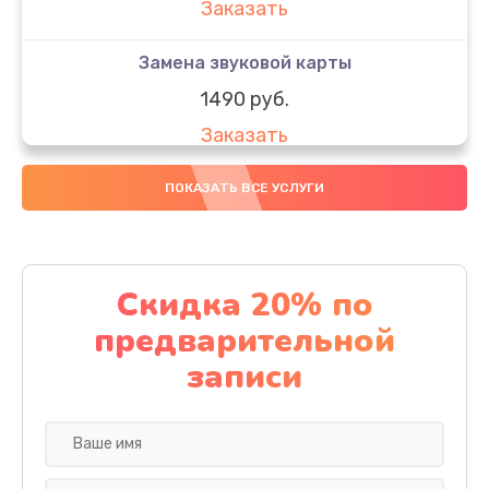
Заказать
Замена звуковой карты
1490 руб.
Заказать
Ремонт цепи питания
ПОКАЗАТЬ ВСЕ УСЛУГИ
2500 руб.
Заказать
Скидка 20% по
Замена USB порта
предварительной
990 руб.
записи
Заказать
Замена разъёмов (HDMI, DVI, Дисплей порта)
600 руб.