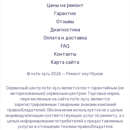
Ремонт ноутбуков iru
Aquarius
Цены на ремонт
Ремонт ноутбуков Machenike
Gigabyte
Гарантия
Ремонт ноутбуков DEXP
Aorus
Отзывы
Ремонт ноутбуков Teclast
Maibenben
Диагностика
Ремонт ноутбуков CHUWI
Getac
Оплата и доставка
Ремонт ноутбуков Colorful
Philips
FAQ
LG
Контакты
Panasonic
Карта сайта
Irbis
© note-iq.ru
2026
— Ремонт ноутбуков.
Thunderobot
Hasee
Сервисный центр note-iq.ru является пост гарантийным (не
ZTE
авторизованным) сервисным центром. Торговые марки,
перечисленные на сайте note-iq.ru, являются
Hiper
зарегистрированным товарными знаками компаний
Evga
правообладателей. Обозначения используется не с целью
индивидуализации соответствующих услуг по ремонту, а с
Google
целью информирования потребителей о предоставляемых
Echips
услугах в отношении техники правообладателя