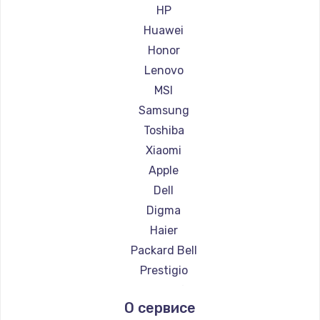
Ремонт ноутбуков Aorus
HP
Ремонт ноутбуков Maibenben
Huawei
Ремонт ноутбуков Getac
Honor
Ремонт ноутбуков Philips
Lenovo
Ремонт ноутбуков LG
MSI
Ремонт ноутбуков Panasonic
Samsung
Ремонт ноутбуков Irbis
Toshiba
Ремонт ноутбуков Thunderobot
Xiaomi
Ремонт ноутбуков Hasee
Apple
Ремонт ноутбуков ZTE
Dell
Ремонт ноутбуков Hiper
Digma
Ремонт ноутбуков Evga
Haier
Ремонт ноутбуков Google
Packard Bell
Ремонт ноутбуков Echips
Prestigio
Ремонт ноутбуков Ardor
Microsoft
О сервисе
Ремонт ноутбуков Predator
Alienware