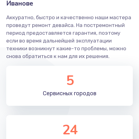
Иванове
450 руб.
Заказать
Аккуратно, быстро и качественно наши мастера
проведут ремонт девайса. На постремонтный
Замена кулера
период предоставляется гарантия, поэтому
если во время дальнейшей эксплуатации
600 руб.
техники возникнут какие-то проблемы, можно
Заказать
снова обратиться к нам для их решения.
Замена матрицы
5
1300 руб.
Заказать
Сервисных
городов
Замена разъема питания
500 руб.
24
Заказать