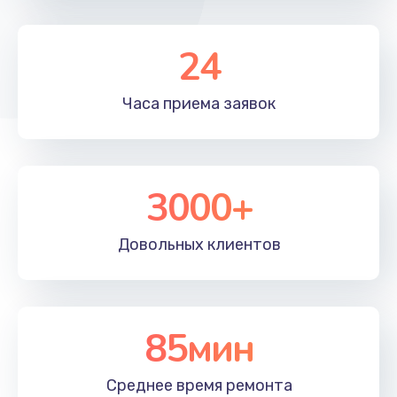
Замена USB порта
24
895 руб.
Заказать
Часа приема
заявок
Ремонт разъема питания
920 руб.
3000+
Заказать
Замена южного моста
Довольных
клиентов
2750 руб.
Заказать
85мин
Замена северного моста
2750 руб.
Среднее время
ремонта