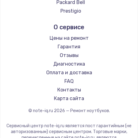
Ремонт ноутбуков Google
Packard Bell
Ремонт ноутбуков Echips
Prestigio
Ремонт ноутбуков Ardor
Microsoft
О сервисе
Ремонт ноутбуков Predator
Alienware
Ремонт ноутбуков iru
Aquarius
Цены на ремонт
Ремонт ноутбуков Machenike
Gigabyte
Гарантия
Ремонт ноутбуков DEXP
Aorus
Отзывы
Ремонт ноутбуков Teclast
Maibenben
Диагностика
Ремонт ноутбуков CHUWI
Epson
Оплата и доставка
Ремонт ноутбуков Colorful
Philips
FAQ
LG
Контакты
Panasonic
Карта сайта
Irbis
© note-iq.ru
2026
— Ремонт ноутбуков.
Thunderobot
Hasee
Сервисный центр note-iq.ru является пост гарантийным (не
ZTE
авторизованным) сервисным центром. Торговые марки,
перечисленные на сайте note-iq.ru, являются