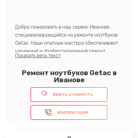
Добро пожаловать в наш сервис Иванове,
специализирующийся на ремонте ноутбуков
Getac. Наши опытные мастера обеспечивают
надежный и профессиональный ремонт.
Каждое устройство, принесенное в ремонт,
подвергается тщательной диагностике, после
Ремонт ноутбуков Getac в
чего выполняются необходимые работы с
Иванове
использованием оригинальных запчастей. Мы
гарантируем быстрое обслуживание и
УЗНАТЬ СТОИМОСТЬ
конкурентные цены.
КОНСУЛЬТАЦИЯ
Доверьтесь экспертам!