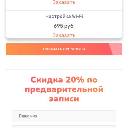
Заказать
Настройка Wi-Fi
695 руб.
Заказать
Настройка ОС ноутбука Getac
ПОКАЗАТЬ ВСЕ УСЛУГИ
990 руб.
Заказать
Скидка 20% по
Настройка BIOS
предварительной
1490 руб.
записи
Заказать
Замена SSD ноутбука Getac
995 руб.