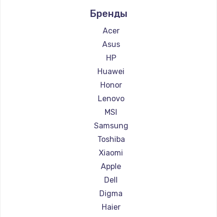
Ремонт ноутбуков Microsoft
Бренды
Ремонт ноутбуков Alienware
Ремонт ноутбуков Aquarius
Acer
Ремонт ноутбуков Gigabyte
Asus
Ремонт ноутбуков Aorus
HP
Ремонт ноутбуков Maibenben
Huawei
Ремонт ноутбуков Epson
Honor
Ремонт ноутбуков Philips
Lenovo
Ремонт ноутбуков LG
MSI
Ремонт ноутбуков Panasonic
Samsung
Ремонт ноутбуков Irbis
Toshiba
Ремонт ноутбуков Thunderobot
Xiaomi
Ремонт ноутбуков Hasee
Apple
Ремонт ноутбуков ZTE
Dell
Ремонт ноутбуков Hiper
Digma
Ремонт ноутбуков Evga
Haier