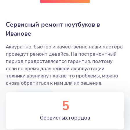
Замена оперативной памяти
690 руб.
Сервисный ремонт ноутбуков в
Заказать
Иванове
Замена жесткого диска
Аккуратно, быстро и качественно наши мастера
495 руб.
проведут ремонт девайса. На постремонтный
Заказать
период предоставляется гарантия, поэтому
если во время дальнейшей эксплуатации
Замена микрофона
техники возникнут какие-то проблемы, можно
900 руб.
снова обратиться к нам для их решения.
Заказать
5
Замена вебкамеры
895 руб.
Сервисных
городов
Заказать