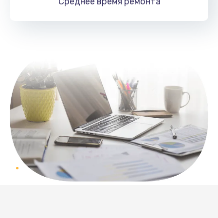
Среднее время
ремонта
Заказать
Замена северного моста
2620 руб.
Заказать
Замена тачпада
745 руб.
Заказать
Замена корпуса
1045 руб.
Заказать
Замена разъёмов (HDMI, DVI, Дисплей порта)
Развернуть
495 руб.