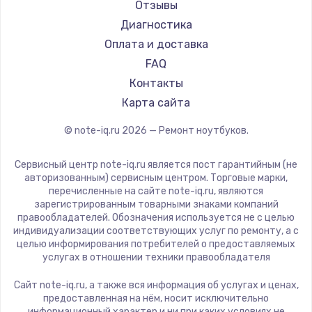
Aorus
Отзывы
Ремонт ноутбуков Teclast
Maibenben
Диагностика
Ремонт ноутбуков CHUWI
Getac
Оплата и доставка
Ремонт ноутбуков Colorful
Epson
FAQ
Philips
Контакты
LG
Карта сайта
Panasonic
© note-iq.ru
2026
— Ремонт ноутбуков.
Thunderobot
Hasee
Сервисный центр note-iq.ru является пост гарантийным (не
ZTE
авторизованным) сервисным центром. Торговые марки,
перечисленные на сайте note-iq.ru, являются
Hiper
зарегистрированным товарными знаками компаний
Evga
правообладателей. Обозначения используется не с целью
индивидуализации соответствующих услуг по ремонту, а с
Google
целью информирования потребителей о предоставляемых
Echips
услугах в отношении техники правообладателя
Ardor
Сайт note-iq.ru, а также вся информация об услугах и ценах,
Predator
предоставленная на нём, носит исключительно
информационный характер и ни при каких условиях не