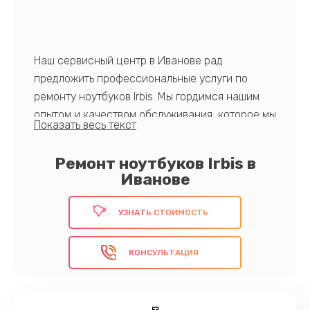
Наш сервисный центр в Иванове рад
предложить профессиональные услуги по
ремонту ноутбуков Irbis. Мы гордимся нашим
опытом и качеством обслуживания, которое мы
предлагаем. Наши высококвалифицированные
инженеры имеют обширный опыт работы с
Ремонт ноутбуков Irbis в
устройствами Irbis, что позволяет нам
Иванове
гарантировать высокое качество ремонта.
Предлагаем разумные цены, даем гарантию на
УЗНАТЬ СТОИМОСТЬ
выполненные работы. Благодаря
использованию оригинальных запасных
КОНСУЛЬТАЦИЯ
частей ваш ноутбук будет служить вам долго и
надежно!