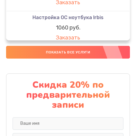
Заказать
Настройка ОС ноутбука Irbis
1060 руб.
Заказать
Настройка BIOS
ПОКАЗАТЬ ВСЕ УСЛУГИ
1490 руб.
Заказать
Скидка 20% по
Замена SSD ноутбука Irbis
предварительной
1490 руб.
записи
Заказать
Установка драйверов
890 руб.