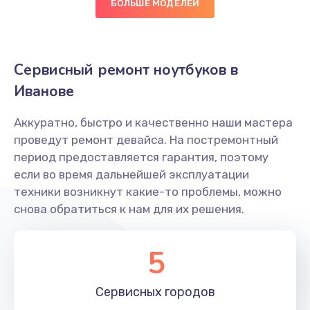
БОЛЬШЕ МОДЕЛЕЙ
Замена экрана
920 руб.
Заказать
Сервисный ремонт ноутбуков в
Иванове
Замена оперативной памяти
670 руб.
Аккуратно, быстро и качественно наши мастера
проведут ремонт девайса. На постремонтный
Заказать
период предоставляется гарантия, поэтому
если во время дальнейшей эксплуатации
Замена жесткого диска
техники возникнут какие-то проблемы, можно
545 руб.
снова обратиться к нам для их решения.
Заказать
5
Замена вебкамеры
945 руб.
Сервисных
городов
Заказать